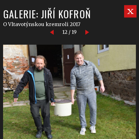
GALERIE: JIŘÍ KOFROŇ
O Vltavotýnskou kremroli 2017
12 / 19