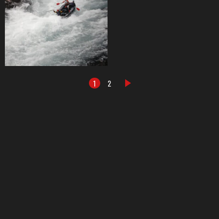
1
2
DALŠÍ