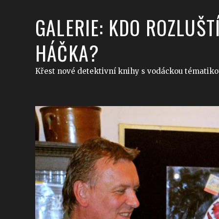
GALERIE: KDO ROZLUŠ
HÁČKA?
Křest nové detektivní knihy s vodáckou tématik