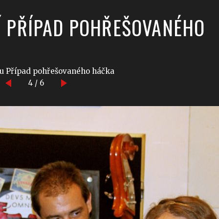
TÍ PŘÍPAD POHŘEŠOVANÉHO
ou Případ pohřešovaného háčka
4 / 6