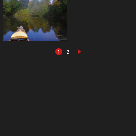
1
2
DALŠÍ