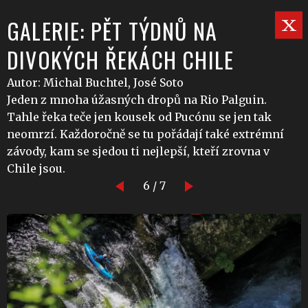
GALERIE: PĚT TÝDNŮ NA
DIVOKÝCH ŘEKÁCH CHILE
Autor: Michal Buchtel, José Soto
Jeden z mnoha úžasných dropů na Rio Palguin.
Tahle řeka teče jen kousek od Pucónu se jen tak
neomrzí. Každoročně se tu pořádají také extrémní
závody, kam se sjedou ti nejlepší, kteří zrovna v
Chile jsou.
6 / 7