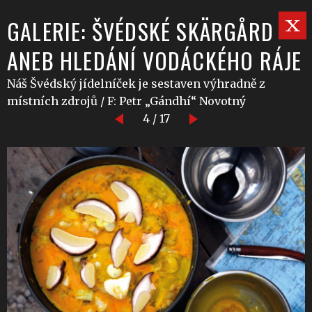
GALERIE: ŠVÉDSKÉ SKÄRGÅRD
ANEB HLEDÁNÍ VODÁCKÉHO RÁJE
Náš Švédský jídelníček je sestaven výhradně z
místních zdrojů / F: Petr „Gándhí“ Novotný
4 / 17