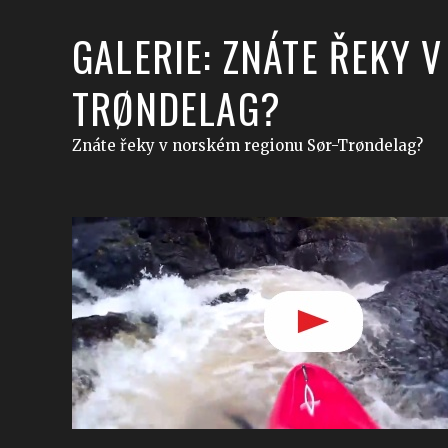
GALERIE: ZNÁTE ŘEKY 
TRØNDELAG?
Znáte řeky v norském regionu Sør-Trøndelag?