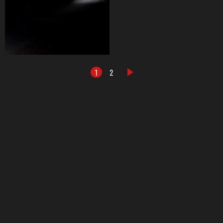
1
2
DALŠÍ