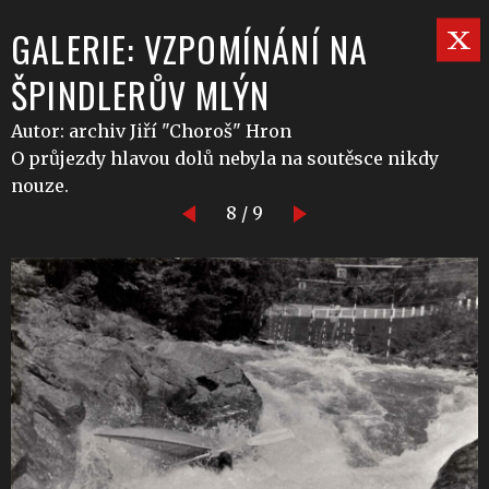
GALERIE: VZPOMÍNÁNÍ NA
ŠPINDLERŮV MLÝN
Autor: archiv Jiří "Choroš" Hron
O průjezdy hlavou dolů nebyla na soutěsce nikdy
nouze.
8 / 9