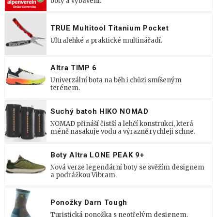
boty a vybavení.
TRUE Multitool Titanium Pocket
Ultralehké a praktické multinářadí.
Altra TIMP 6
Univerzální bota na běh i chůzi smíšeným
terénem.
Suchý batoh HIKO NOMAD
NOMAD přináší čistší a lehčí konstrukci, která
méně nasakuje vodu a výrazně rychleji schne.
Boty Altra LONE PEAK 9+
Nová verze legendární boty se svěžím designem
a podrážkou Vibram.
Ponožky Darn Tough
Turistická ponožka s neotřelým designem.