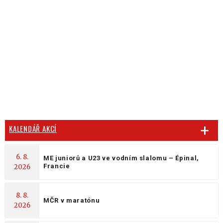
KALENDÁŘ AKCÍ
6. 8.
ME juniorů a U23 ve vodním slalomu – Épinal,
Francie
2026
8. 8.
MČR v maratónu
2026