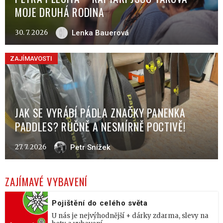
MOJE DRUHÁ RODINA
30. 7. 2026
Lenka Bauerová
ZAJÍMAVOSTI
JAK SE VYRÁBÍ PÁDLA ZNAČKY PANENKA
PADDLES? RUČNĚ A NESMÍRNĚ POCTIVĚ!
27. 7. 2026
Petr Snížek
ZAJÍMAVÉ VYBAVENÍ
Pojištění do celého světa
U nás je nejvýhodnější + dárky zdarma, slevy na