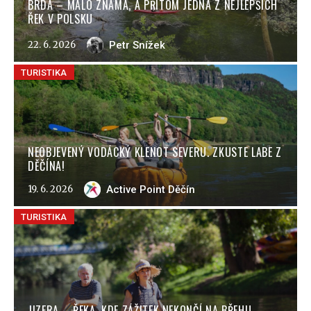
BRDA – MÁLO ZNÁMÁ, A PŘITOM JEDNA Z NEJLEPŠÍCH
ŘEK V POLSKU
22. 6. 2026
Petr Snížek
TURISTIKA
NEOBJEVENÝ VODÁCKÝ KLENOT SEVERU. ZKUSTE LABE Z
DĚČÍNA!
19. 6. 2026
Active Point Děčín
TURISTIKA
JIZERA – ŘEKA, KDE ZÁŽITEK NEKONČÍ NA BŘEHU