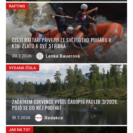
RAFTING
ČEŠTÍ RAFTAŘI PŘIVEZLI ZE SVĚTOVÉHO POHÁRU V
KENI ZLATO A DVĚ STŘÍBRA
20. 7. 2026
Lenka Bauerová
VYDANÁ ČÍSLA
ZAČÁTKEM ČERVENCE VYŠEL ČASOPIS PÁDLER 3/2026.
POJĎ SE DO NĚJ PODÍVAT
19. 7. 2026
Redakce
JAK NA TO?