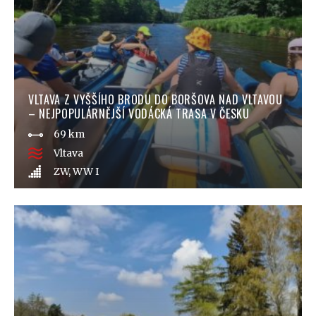
VLTAVA Z VYŠŠÍHO BRODU DO BORŠOVA NAD VLTAVOU
– NEJPOPULÁRNĚJŠÍ VODÁCKÁ TRASA V ČESKU
69 km
Vltava
ZW, WW I