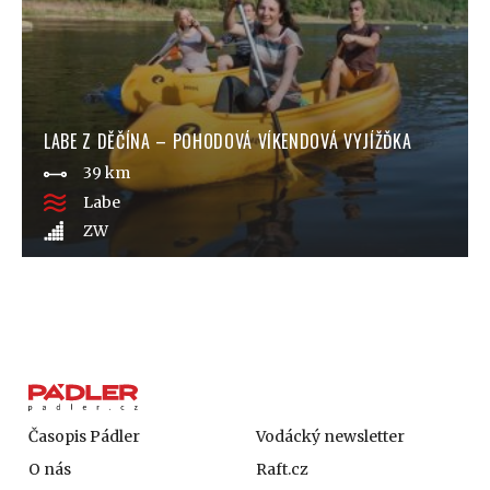
LABE Z DĚČÍNA – POHODOVÁ VÍKENDOVÁ VYJÍŽĎKA
39 km
Labe
ZW
Časopis Pádler
Vodácký newsletter
O nás
Raft.cz