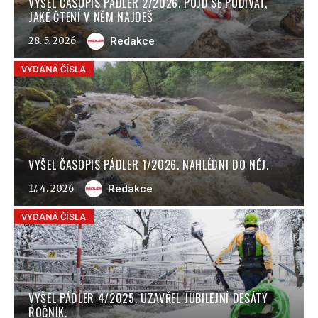
VYŠEL ČASOPIS PÁDLER 2/2026. POJĎ SE PODÍVAT,
JAKÉ ČTENÍ V NĚM NAJDEŠ
28. 5. 2026
Redakce
VYDANÁ ČÍSLA
VYŠEL ČASOPIS PÁDLER 1/2026. NAHLÉDNI DO NĚJ.
17. 4. 2026
Redakce
VYDANÁ ČÍSLA
VYŠEL PÁDLER 4/2025. UZAVŘEL JUBILEJNÍ DESÁTÝ
ROČNÍK.