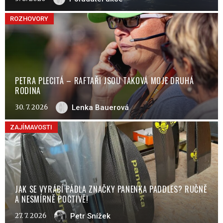
ROZHOVORY
PETRA PLECITÁ – RAFTAŘI JSOU TAKOVÁ MOJE DRUHÁ
RODINA
30. 7. 2026
Lenka Bauerová
ZAJÍMAVOSTI
JAK SE VYRÁBÍ PÁDLA ZNAČKY PANENKA PADDLES? RUČNĚ
A NESMÍRNĚ POCTIVĚ!
27. 7. 2026
Petr Snížek