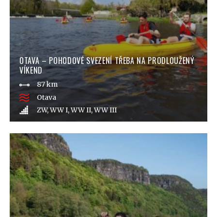
OTAVA – POHODOVÉ SVEZENÍ TŘEBA NA PRODLOUŽENÝ
VÍKEND
87 km
Otava
ZW, WW I, WW II, WW III