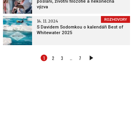
poslání, životní filozofie a nekonečná
výzva
ROZHOVORY
14. 11. 2024
S Davidem Sodomkou o kalendáři Best of
Whitewater 2025
1
2
3
…
7
DALŠÍ