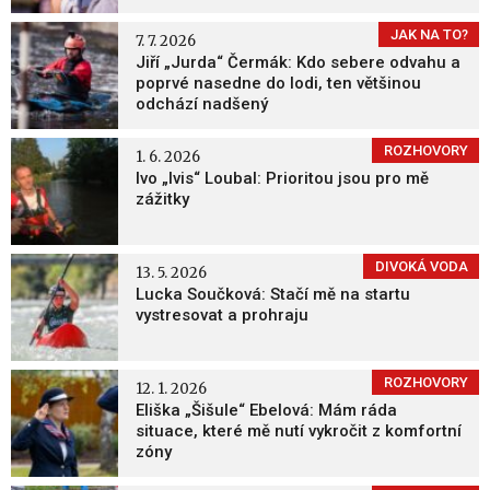
JAK NA TO?
7. 7. 2026
Jiří „Jurda“ Čermák: Kdo sebere odvahu a
poprvé nasedne do lodi, ten většinou
odchází nadšený
ROZHOVORY
1. 6. 2026
Ivo „Ivis“ Loubal: Prioritou jsou pro mě
zážitky
DIVOKÁ VODA
13. 5. 2026
Lucka Součková: Stačí mě na startu
vystresovat a prohraju
ROZHOVORY
12. 1. 2026
Eliška „Šišule“ Ebelová: Mám ráda
situace, které mě nutí vykročit z komfortní
zóny