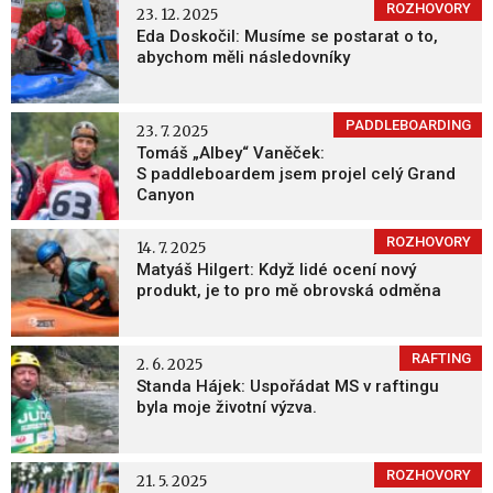
ROZHOVORY
23. 12. 2025
Eda Doskočil: Musíme se postarat o to,
abychom měli následovníky
PADDLEBOARDING
23. 7. 2025
Tomáš „Albey“ Vaněček:
S paddleboardem jsem projel celý Grand
Canyon
ROZHOVORY
14. 7. 2025
Matyáš Hilgert: Když lidé ocení nový
produkt, je to pro mě obrovská odměna
RAFTING
2. 6. 2025
Standa Hájek: Uspořádat MS v raftingu
byla moje životní výzva.
ROZHOVORY
21. 5. 2025