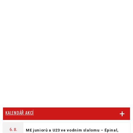
KALENDÁŘ AKCÍ
6. 8.
ME juniorů a U23 ve vodním slalomu – Épinal,