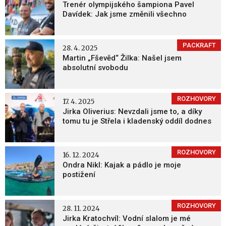
Trenér olympijského šampiona Pavel
Davídek: Jak jsme změnili všechno
PACKRAFT
28. 4. 2025
Martin „Fševěd“ Žilka: Našel jsem
absolutní svobodu
ROZHOVORY
17. 4. 2025
Jirka Oliverius: Nevzdali jsme to, a díky
tomu tu je Střela i kladenský oddíl dodnes
ROZHOVORY
16. 12. 2024
Ondra Nikl: Kajak a pádlo je moje
postižení
ROZHOVORY
28. 11. 2024
Jirka Kratochvíl: Vodní slalom je mé