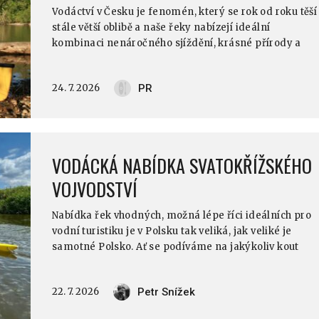
Vodáctví v Česku je fenomén, který se rok od roku těší
stále větší oblibě a naše řeky nabízejí ideální
kombinaci nenáročného sjíždění, krásné přírody a
přátelské atmosféry kempů lemujících jejich břehy. Je
to ideální příležitost, jak strávit dovolenou v
24. 7. 2026
PR
pohodlném tempu.
VODÁCKÁ NABÍDKA SVATOKŘÍŽSKÉHO
VOJVODSTVÍ
Nabídka řek vhodných, možná lépe říci ideálních pro
vodní turistiku je v Polsku tak veliká, jak veliké je
samotné Polsko. Ať se podíváme na jakýkoliv kout
země, všude najdeme nějakou řeku umožňující
vícedenní splouvání pěknou přírodou a velmi často po
22. 7. 2026
Petr Snížek
člověkem téměř nedotčených řekách. V porovnání s
řekami u nás, kde je to jez za jezem, je to něco