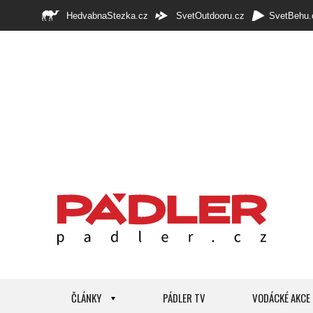
HedvabnaStezka.cz
SvetOutdooru.cz
SvetBehu.
ČLÁNKY
PÁDLER TV
VODÁCKÉ AKCE