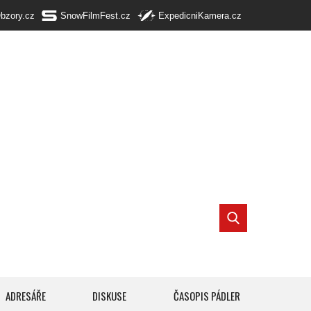
Obzory.cz
SnowFilmFest.cz
ExpedicniKamera.cz
ADRESÁŘE
DISKUSE
ČASOPIS PÁDLER