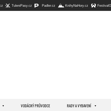
cz
TuleniPasy.cz
Padler.cz
KnihyNaHory.cz
Festival
VODÁCKÝ PRŮVODCE
RADY A VYBAVENÍ