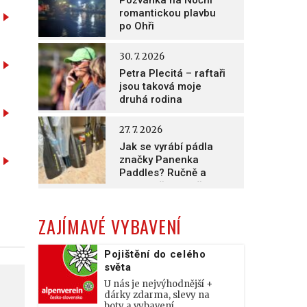
Pozvánka na Noční
romantickou plavbu
po Ohři
30. 7. 2026
Petra Plecitá – raftaři
jsou taková moje
druhá rodina
27. 7. 2026
Jak se vyrábí pádla
značky Panenka
Paddles? Ručně a
nesmírně poctivě!
ZAJÍMAVÉ VYBAVENÍ
Pojištění do celého
světa
U nás je nejvýhodnější +
dárky zdarma, slevy na
boty a vybavení.