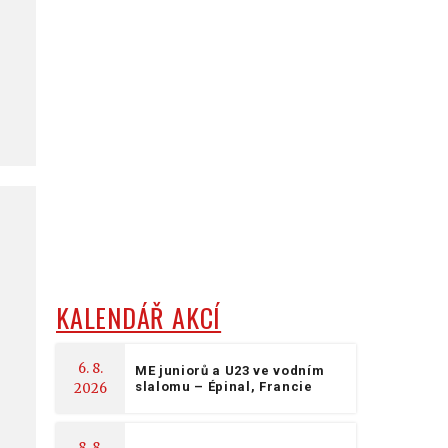
KALENDÁŘ AKCÍ
6. 8.
ME juniorů a U23 ve vodním
slalomu – Épinal, Francie
2026
8. 8.