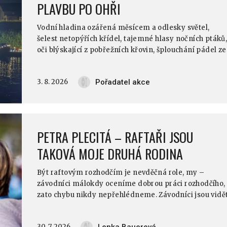
PLAVBU PO OHŘI
Vodní hladina ozářená měsícem a odlesky světel,
šelest netopýřích křídel, tajemné hlasy nočních ptáků
oči blýskající z pobřežních křovin, šplouchání pádel ze
tmy…
3. 8. 2026
Pořadatel akce
PETRA PLECITÁ – RAFTAŘI JSOU
TAKOVÁ MOJE DRUHÁ RODINA
Být raftovým rozhodčím je nevděčná role, my –
závodníci málokdy oceníme dobrou práci rozhodčího,
zato chybu nikdy nepřehlédneme. Závodníci jsou vidě
na stupních vítězů, na fotografiích ze závodů, v
médiích… rozhodčí se do hledáčku kamer dostanou
30. 7. 2026
Lenka Bauerová