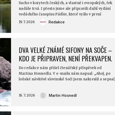
Sucho v korytech českých, a vlastně i evropských, řek
nadále trvá. I přesto jsme ale připravili další vydání
vodáckého časopisu Pádler, které vyšlo v první
polovině července, protože víme, že jednou zase
19. 7. 2026
Redakce
naprší a potom se zajisté bude hodit mít inspiraci,
kam vyrazit pádlovat. Pojďte se podívat, co všechno
třetí Pádler roku 2026 přináší.
DVA VELKÉ ZNÁMÉ SIFONY NA SOČE –
KDO JE PŘIPRAVEN, NENÍ PŘEKVAPEN.
Do redakce nám přišel čtenářský příspěvek od
Martina Hosnedla. V e-mailu nám napsal: „Ahoj, po
loňské návštěvě slovinské Soči jsem nakreslil a sepsal
jak najít na mapě a na řece dva velké známé sifony
mezi Srpenica 2 a Trnovo 1 (tzv. Friedhofstrecke) a ja
16. 7. 2026
Martin Hosnedl
se jim vyhnout. Rovněž přikládám odkazy na vlastní
videa. Třeba by se to někomu mohlo hodit.