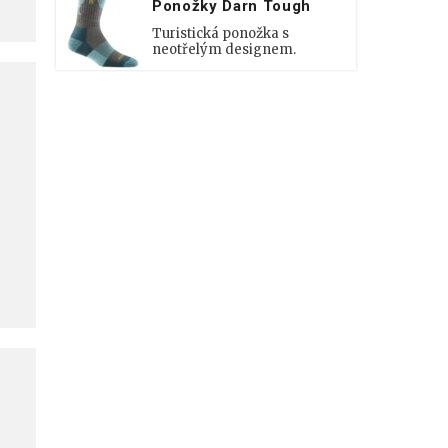
Ponožky Darn Tough
Turistická ponožka s
neotřelým designem.
i
ě