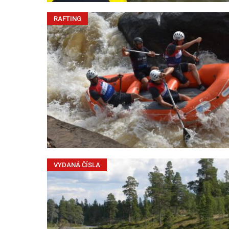
RAFTING
VYDANÁ ČÍSLA