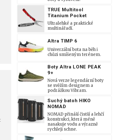
TRUE Multitool
Titanium Pocket
Ultralehké a praktické
,
multinářadí.
Altra TIMP 6
Univerzální bota na běh i
chůzi smíšeným terénem.
Boty Altra LONE PEAK
9+
Nová verze legendární boty
se svěžím designem a
podrážkou Vibram.
Suchý batoh HIKO
NOMAD
NOMAD přináší čistší a lehčí
konstrukci, která méně
t
nasakuje vodu a výrazně
rychleji schne.