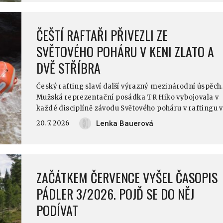
nebývalého. Ve Svatokřížském vojvodství se k
takovému splouvání nabízí řeka Nida, její zdrojnice, a
dokonce zdrojnice těch zdrojnic. Pojďme se na to
ČEŠTÍ RAFTAŘI PŘIVEZLI ZE
podívat podrobněji.
SVĚTOVÉHO POHÁRU V KENI ZLATO A
DVĚ STŘÍBRA
Český rafting slaví další výrazný mezinárodní úspěch.
Mužská reprezentační posádka TR Hiko vybojovala v
každé disciplíně závodu Světového poháru v raftingu v
keňské Saganě medaili. V kontaktní disciplíně Raftin
20. 7. 2026
Lenka Bauerová
Cross (RX) nenašla přemožitele a získala zlaté
medaile, ve sprintu i slalomu pak obsadila shodně
druhé místo.
ZAČÁTKEM ČERVENCE VYŠEL ČASOPIS
PÁDLER 3/2026. POJĎ SE DO NĚJ
PODÍVAT