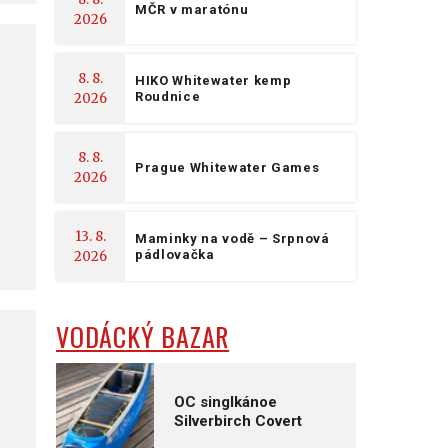
MČR v maratónu
2026
8. 8.
HIKO Whitewater kemp
Roudnice
2026
8. 8.
Prague Whitewater Games
2026
13. 8.
Maminky na vodě – Srpnová
g
pádlovačka
2026
VODÁCKÝ BAZAR
OC singlkánoe
Silverbirch Covert