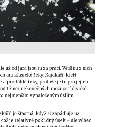
.
ale už od jara jsou tu za prací. Většinu z nich
ch ani klasické řeky. Kajakáři, kteří
é a profláklé řeky, protože je to pro jejich
mi téměř nekonečných možností divoké
s co nejmenším vynaloženým úsilím.
akářů je šťastná, když si zapádluje na
ož je relativně poklidný úsek – ale vůbec