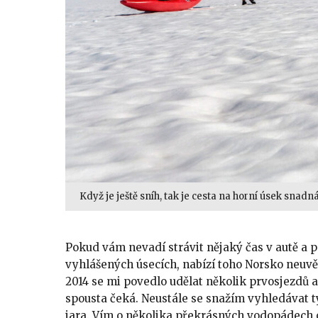
Když je ještě sníh, tak je cesta na horní úsek snad
Pokud vám nevadí strávit nějaký čas v autě a
vyhlášených úsecích, nabízí toho Norsko neuvě
2014 se mi povedlo udělat několik prvosjezdů a
spousta čeká. Neustále se snažím vyhledávat 
jara. Vím o několika překrásných vodopádech o