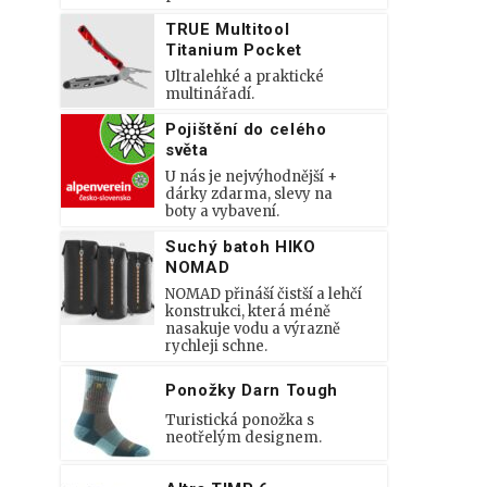
TRUE Multitool
Titanium Pocket
Ultralehké a praktické
multinářadí.
Pojištění do celého
světa
U nás je nejvýhodnější +
dárky zdarma, slevy na
boty a vybavení.
Suchý batoh HIKO
NOMAD
NOMAD přináší čistší a lehčí
konstrukci, která méně
nasakuje vodu a výrazně
rychleji schne.
Ponožky Darn Tough
Turistická ponožka s
neotřelým designem.