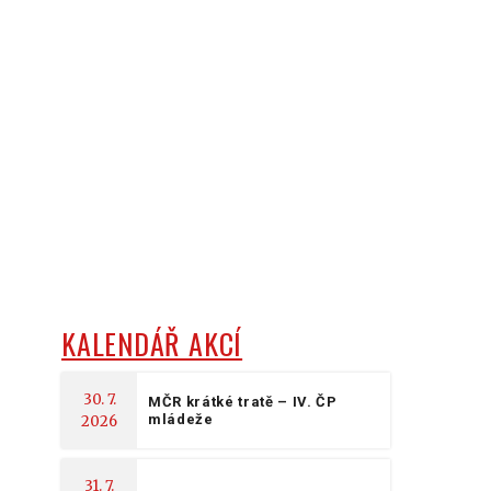
KALENDÁŘ AKCÍ
30. 7.
MČR krátké tratě – IV. ČP
mládeže
2026
31. 7.