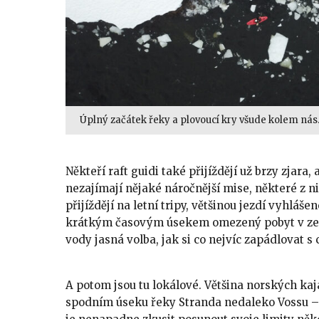
Úplný začátek řeky a plovoucí kry všude kolem nás
Někteří raft guidi také přijíždějí už brzy zjara, 
nezajímají nějaké náročnější mise, některé z ni
přijíždějí na letní tripy, většinou jezdí vyhlášen
krátkým časovým úsekem omezený pobyt v ze
vody jasná volba, jak si co nejvíc zapádlovat 
A potom jsou tu lokálové. Většina norských kaj
spodním úseku řeky Stranda nedaleko Vossu – c