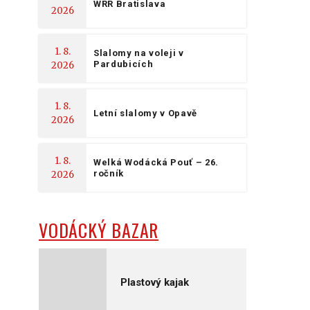
WRR Bratislava
2026
1. 8.
Slalomy na voleji v
Pardubicích
2026
1. 8.
Letní slalomy v Opavě
2026
1. 8.
Welká Wodácká Pouť – 26.
ročník
2026
VODÁCKÝ BAZAR
Plastový kajak