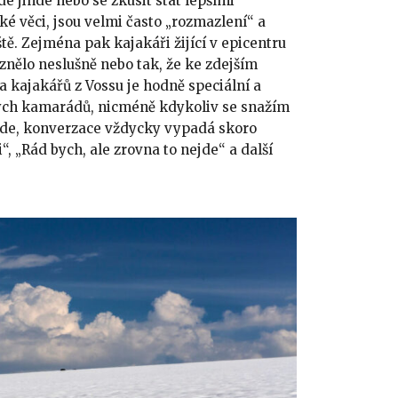
e jinde nebo se zkusit stát lepšími
ěžké věci, jsou velmi často „rozmazlení“ a
iště. Zejména pak kajakáři žijící v epicentru
znělo neslušně nebo tak, že ke zdejším
kajakářů z Vossu je hodně speciální a
ých kamarádů, nicméně kdykoliv se snažím
nde, konverzace vždycky vypadá skoro
i“, „Rád bych, ale zrovna to nejde“ a další