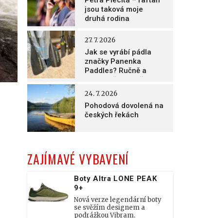
Petra Plecitá – raftaři
jsou taková moje
druhá rodina
27. 7. 2026
Jak se vyrábí pádla
značky Panenka
Paddles? Ručně a
nesmírně poctivě!
24. 7. 2026
Pohodová dovolená na
českých řekách
ZAJÍMAVÉ VYBAVENÍ
Boty Altra LONE PEAK
9+
Nová verze legendární boty
se svěžím designem a
podrážkou Vibram.