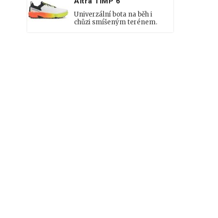
Altra TIMP 6
Univerzální bota na běh i
chůzi smíšeným terénem.