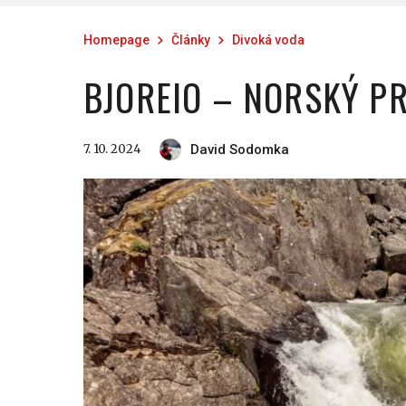
Homepage
Články
Divoká voda
BJOREIO – NORSKÝ PR
7. 10. 2024
David Sodomka