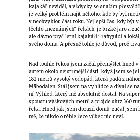
kajakář neviděl, a vždycky se snažím přesvědč
je velký problém najít někoho, kdo by byl mot
v neobvyklou část roku. Nejlepší čas, kdy být 
těchto „neznámých“ řekách, je brzké jaro a za
ale dávno pryč letní kajakáři i raftguidi a lok
svého domu. A přesně tohle je důvod, proč trvalo
Nad touhle řekou jsem začal přemýšlet hned v 
autem okolo nejstrmější části, když jsem se je
182 metrů vysoký vodopád, která padá z náhor
Måbødalen. Stál jsem na vyhlídce a díval se na
ní. Výhled, který mě absolutně dostal. Na supe
spoustu výškových metrů a projde skrz 360 tun
řeka. Hned jak jsem dorazil domů, začal jsem 
mě, že nikdo o téhle řece vůbec nic neví.