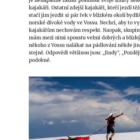
je nenapadne zkusit posunout svoje limity někd
kajakáři. Ostatní zdejší kajakáři, kteří jezdí t
stačí jim jezdit si pár řek v blízkém okolí bydl
norské divoké vody ve Vossu. Nechci, aby to vy
kajakářům nechovám respekt. Naopak, skupina 
mám mezi nimi spoustu velmi dobrých a blízk
někoho z Vossu nalákat na pádlování někde ji
stejně. Odpovědi většinou jsou: „Jindy“, „Pozděj
podobné.