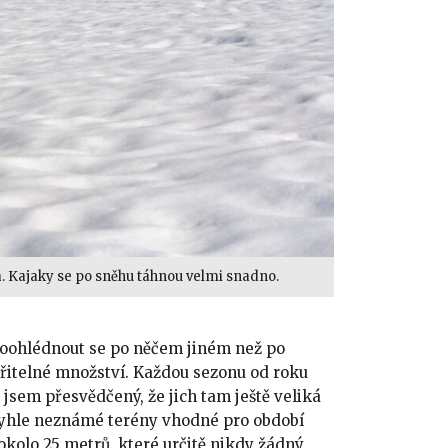
ná. Kajaky se po sněhu táhnou velmi snadno.
 poohlédnout se po něčem jiném než po
řitelné množství. Každou sezonu od roku
 jsem přesvědčený, že jich tam ještě veliká
tyhle neznámé terény vhodné pro období
kolo 25 metrů, které určitě nikdy žádný