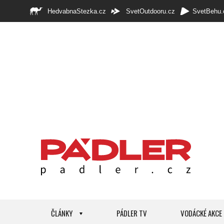
HedvabnaStezka.cz
SvetOutdooru.cz
SvetBehu.
ČLÁNKY
PÁDLER TV
VODÁCKÉ AKCE