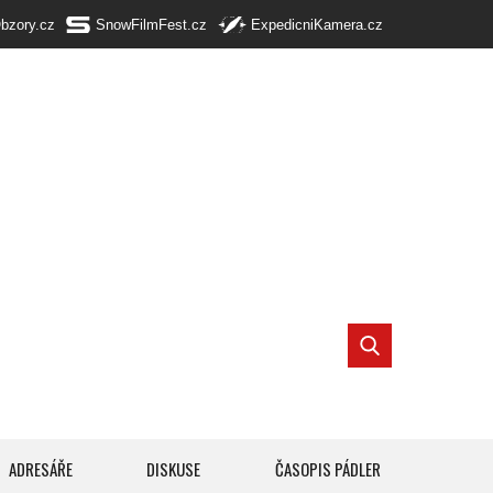
Obzory.cz
SnowFilmFest.cz
ExpedicniKamera.cz
ADRESÁŘE
DISKUSE
ČASOPIS PÁDLER