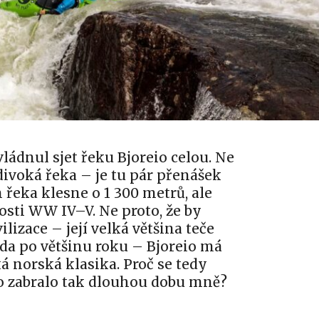
vládnul sjet řeku Bjoreio celou. Ne
divoká řeka – je tu pár přenášek
řeka klesne o 1 300 metrů, ale
osti WW IV–V. Ne proto, že by
ilizace – její velká většina teče
voda po většinu roku – Bjoreio má
á norská klasika. Proč se tedy
 to zabralo tak dlouhou dobu mně?