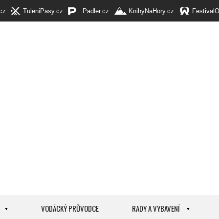
cz
TuleniPasy.cz
Padler.cz
KnihyNaHory.cz
Festival
VODÁCKÝ PRŮVODCE
RADY A VYBAVENÍ