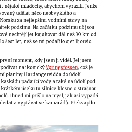
it nějaké mlaďochy, abychom vyrazili. Jenže
ivovaný udělat něco neobvyklého a
v Norsku za nejlepšími vodními stavy na
čátek podzimu. Na začátku podzimu už jsou
álové nechtějí jet kajakovat dál než 30 km od
 šest let, než se mi podařilo sjet Bjoreio.
první moment, kdy jsem ji viděl. Jel jsem
l podívat na ikonický
Vøringsfossen
, což je
ní planiny Hardangervidda do údolí
 kaskádu padající vody a také na údolí pod
r krátkém úseku tu silnice klesne o strašnou
elů. Ihned mi přišlo na mysl, jak asi vypadá
hledat a vyptávat se kamarádů. Překvapilo