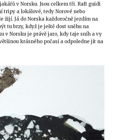
akářů v Norsku. Jsou celkem tři. Raft guidi
etní tripy a lokálové, tedy Norové nebo
le žijí. Já do Norska každoročně jezdím na
t tu brzy, když je ještě dost sněhu na
u v Norsku je právě jaro, kdy taje sníh a vy
většinou krásného počasí a odpoledne jít na