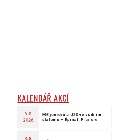
KALENDÁŘ AKCÍ
6. 8.
ME juniorů a U23 ve vodním
slalomu – Épinal, Francie
2026
8. 8.