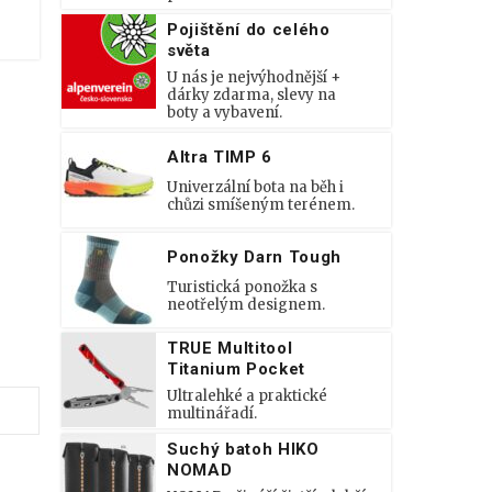
Pojištění do celého
světa
U nás je nejvýhodnější +
dárky zdarma, slevy na
boty a vybavení.
Altra TIMP 6
Univerzální bota na běh i
chůzi smíšeným terénem.
Ponožky Darn Tough
Turistická ponožka s
neotřelým designem.
TRUE Multitool
Titanium Pocket
Ultralehké a praktické
multinářadí.
Suchý batoh HIKO
NOMAD