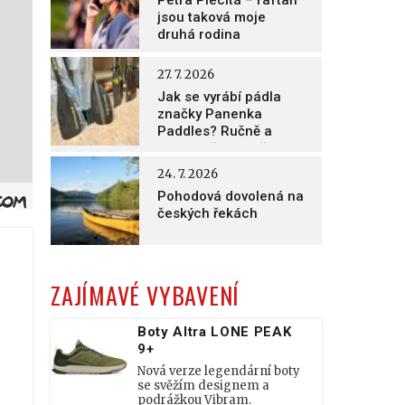
Petra Plecitá – raftaři
jsou taková moje
druhá rodina
27. 7. 2026
Jak se vyrábí pádla
značky Panenka
Paddles? Ručně a
nesmírně poctivě!
24. 7. 2026
Pohodová dovolená na
českých řekách
ZAJÍMAVÉ VYBAVENÍ
Boty Altra LONE PEAK
9+
Nová verze legendární boty
se svěžím designem a
podrážkou Vibram.