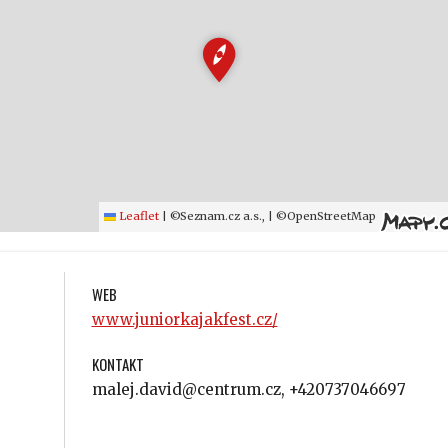
Leaflet
|
©Seznam.cz a.s., | ©OpenStreetMap
WEB
www.juniorkajakfest.cz/
KONTAKT
malej.david@centrum.cz
, +420737046697