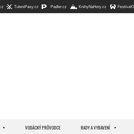
cz
TuleniPasy.cz
Padler.cz
KnihyNaHory.cz
Festival
VODÁCKÝ PRŮVODCE
RADY A VYBAVENÍ