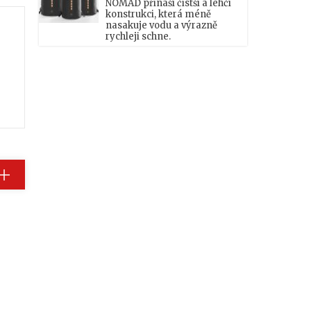
NOMAD přináší čistší a lehčí
konstrukci, která méně
nasakuje vodu a výrazně
rychleji schne.