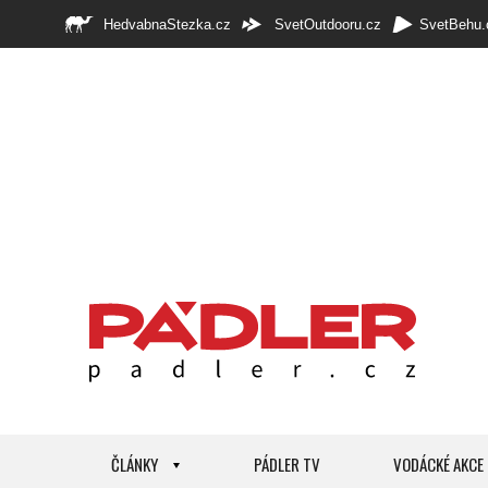
HedvabnaStezka.cz
SvetOutdooru.cz
SvetBehu.
ČLÁNKY
PÁDLER TV
VODÁCKÉ AKCE