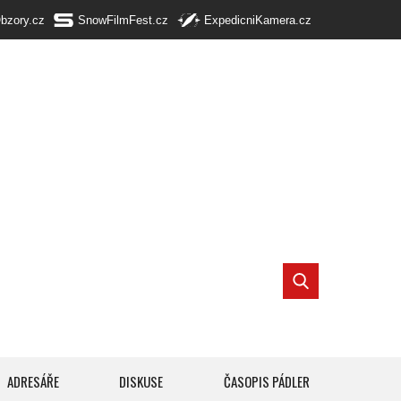
Obzory.cz
SnowFilmFest.cz
ExpedicniKamera.cz
ADRESÁŘE
DISKUSE
ČASOPIS PÁDLER