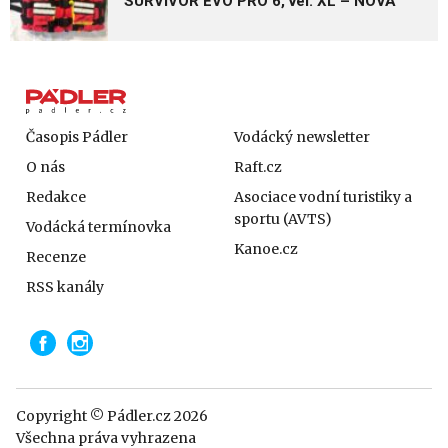
SURVIVOR EVO PRO 6, vel. XL – NOVÁ
Časopis Pádler
Vodácký newsletter
O nás
Raft.cz
Redakce
Asociace vodní turistiky a
sportu (AVTS)
Vodácká termínovka
Kanoe.cz
Recenze
RSS kanály
Copyright © Pádler.cz 2026
Všechna práva vyhrazena