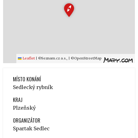
Leaflet
|
©Seznam.cz a.s., | ©OpenStreetMap
MÍSTO KONÁNÍ
Sedlecký rybník
KRAJ
Plzeňský
ORGANIZÁTOR
Spartak Sedlec