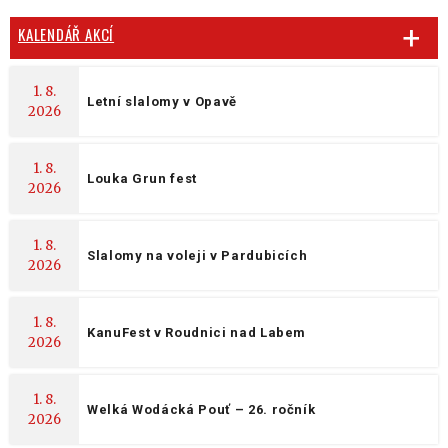
KALENDÁŘ AKCÍ
1. 8.
Letní slalomy v Opavě
2026
1. 8.
Louka Grun fest
2026
1. 8.
Slalomy na voleji v Pardubicích
2026
1. 8.
KanuFest v Roudnici nad Labem
2026
1. 8.
Welká Wodácká Pouť – 26. ročník
2026