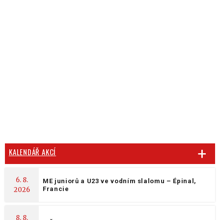
KALENDÁŘ AKCÍ
6. 8.
ME juniorů a U23 ve vodním slalomu – Épinal,
Francie
2026
8. 8.