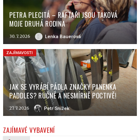
PETRA PLECITÁ – RAFTAŘI JSOU TAKOVÁ
MOJE DRUHÁ RODINA
30. 7. 2026
Lenka Bauerová
ZAJÍMAVOSTI
JAK SE VYRÁBÍ PÁDLA ZNAČKY PANENKA
PADDLES? RUČNĚ A NESMÍRNĚ POCTIVĚ!
27. 7. 2026
Petr Snížek
ZAJÍMAVÉ VYBAVENÍ