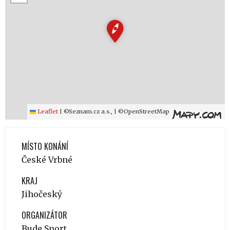
Leaflet
|
©Seznam.cz a.s., | ©OpenStreetMap
MÍSTO KONÁNÍ
České Vrbné
KRAJ
Jihočeský
ORGANIZÁTOR
Bude Sport