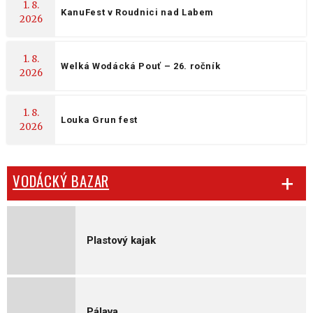
1. 8.
KanuFest v Roudnici nad Labem
2026
1. 8.
Welká Wodácká Pouť – 26. ročník
2026
1. 8.
Louka Grun fest
2026
VODÁCKÝ BAZAR
Plastový kajak
Pálava