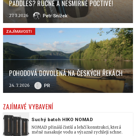
PADDLES? RUČNĚ A NESMÍRNĚ POCTIVĚ!
27. 7. 2026
Petr Snížek
ZAJÍMAVOSTI
POHODOVÁ DOVOLENÁ NA ČESKÝCH ŘEKÁCH
24. 7. 2026
PR
ZAJÍMAVÉ VYBAVENÍ
Suchý batoh HIKO NOMAD
NOMAD přináší čistší a lehčí konstrukci, která
méně nasakuje vodu a výrazně rychleji schne.