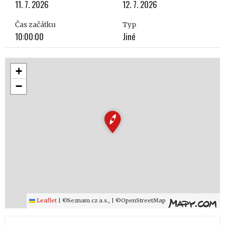
11. 7. 2026
12. 7. 2026
Čas začátku
Typ
10:00:00
Jiné
+
−
Leaflet
|
©Seznam.cz a.s., | ©OpenStreetMap