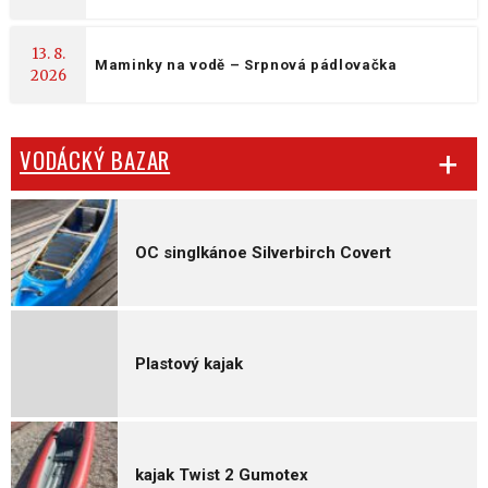
13. 8.
Maminky na vodě – Srpnová pádlovačka
2026
VODÁCKÝ BAZAR
OC singlkánoe Silverbirch Covert
Plastový kajak
kajak Twist 2 Gumotex