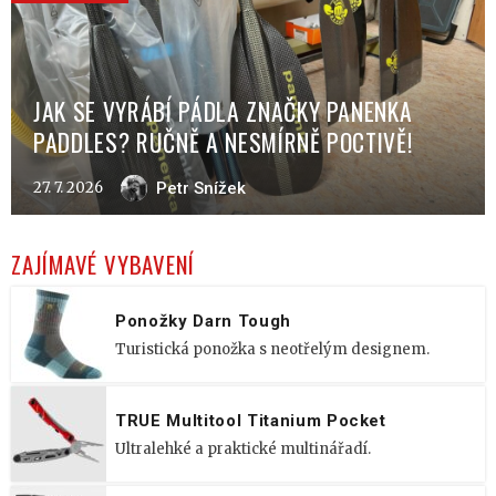
JAK SE VYRÁBÍ PÁDLA ZNAČKY PANENKA
PADDLES? RUČNĚ A NESMÍRNĚ POCTIVĚ!
27. 7. 2026
Petr Snížek
ZAJÍMAVÉ VYBAVENÍ
Ponožky Darn Tough
Turistická ponožka s neotřelým designem.
TRUE Multitool Titanium Pocket
Ultralehké a praktické multinářadí.