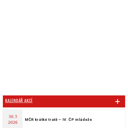
KALENDÁŘ AKCÍ
30. 7.
MČR krátké tratě – IV. ČP mládeže
2026