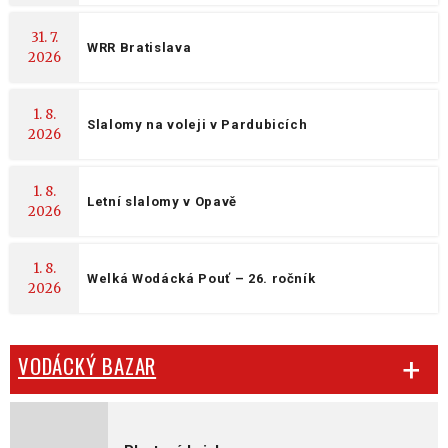
31. 7.
WRR Bratislava
2026
1. 8.
Slalomy na voleji v Pardubicích
2026
1. 8.
Letní slalomy v Opavě
2026
1. 8.
Welká Wodácká Pouť – 26. ročník
2026
VODÁCKÝ BAZAR