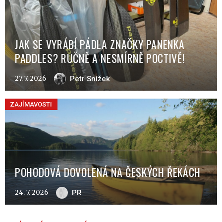
JAK SE VYRÁBÍ PÁDLA ZNAČKY PANENKA
PADDLES? RUČNĚ A NESMÍRNĚ POCTIVĚ!
27. 7. 2026
Petr Snížek
ZAJÍMAVOSTI
POHODOVÁ DOVOLENÁ NA ČESKÝCH ŘEKÁCH
24. 7. 2026
PR