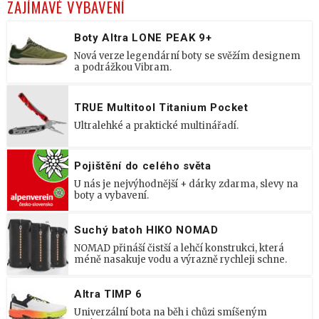
ZAJÍMAVÉ VYBAVENÍ
Boty Altra LONE PEAK 9+
Nová verze legendární boty se svěžím designem
a podrážkou Vibram.
TRUE Multitool Titanium Pocket
Ultralehké a praktické multinářadí.
Pojištění do celého světa
U nás je nejvýhodnější + dárky zdarma, slevy na
boty a vybavení.
Suchý batoh HIKO NOMAD
NOMAD přináší čistší a lehčí konstrukci, která
méně nasakuje vodu a výrazně rychleji schne.
Altra TIMP 6
Univerzální bota na běh i chůzi smíšeným