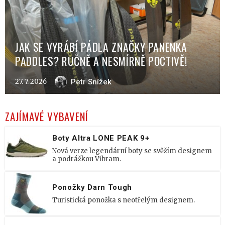
JAK SE VYRÁBÍ PÁDLA ZNAČKY PANENKA
PADDLES? RUČNĚ A NESMÍRNĚ POCTIVĚ!
27. 7. 2026
Petr Snížek
ZAJÍMAVÉ VYBAVENÍ
Boty Altra LONE PEAK 9+
Nová verze legendární boty se svěžím designem
a podrážkou Vibram.
Ponožky Darn Tough
Turistická ponožka s neotřelým designem.