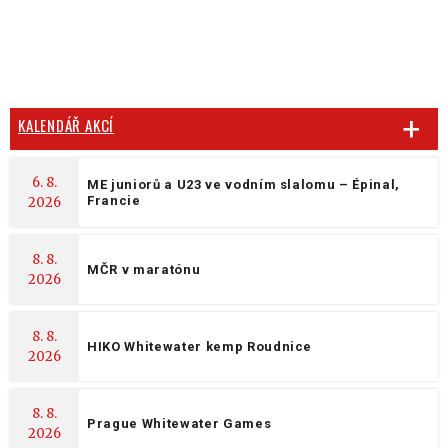
KALENDÁŘ AKCÍ
6. 8.
ME juniorů a U23 ve vodním slalomu – Épinal,
Francie
2026
8. 8.
MČR v maratónu
2026
8. 8.
HIKO Whitewater kemp Roudnice
2026
8. 8.
Prague Whitewater Games
2026