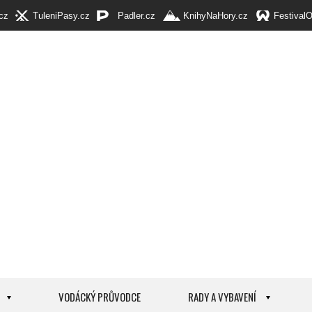
cz
TuleniPasy.cz
Padler.cz
KnihyNaHory.cz
Festival
VODÁCKÝ PRŮVODCE
RADY A VYBAVENÍ