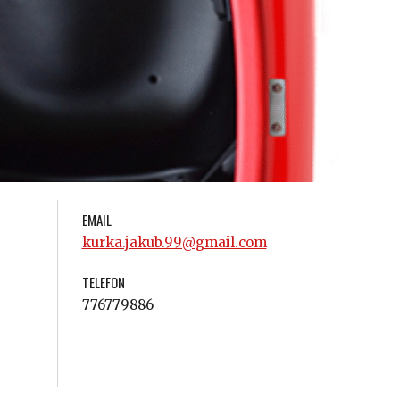
EMAIL
kurka.jakub.99@gmail.com
TELEFON
776779886