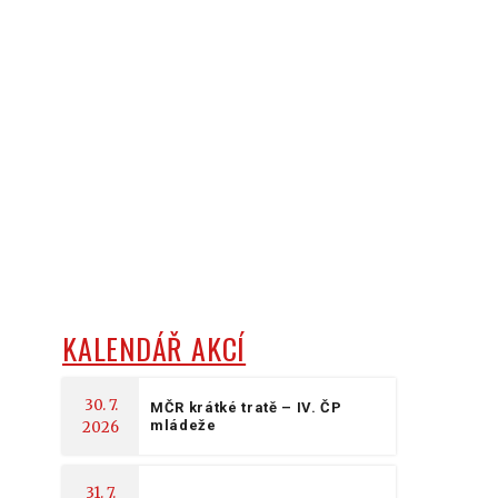
KALENDÁŘ AKCÍ
30. 7.
MČR krátké tratě – IV. ČP
mládeže
2026
31. 7.