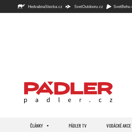
HedvabnaStezka.cz
SvetOutdooru.cz
SvetBehu.
ČLÁNKY
PÁDLER TV
VODÁCKÉ AKCE