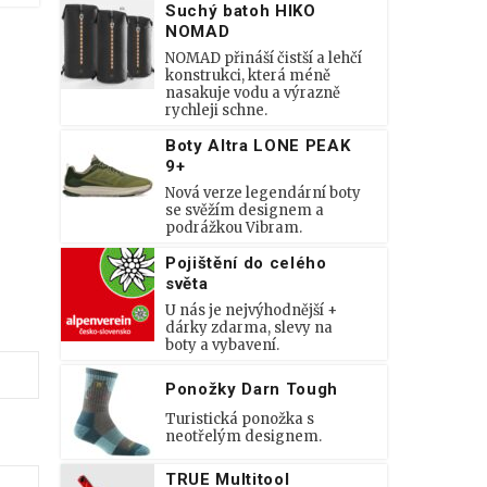
Suchý batoh HIKO
NOMAD
NOMAD přináší čistší a lehčí
konstrukci, která méně
nasakuje vodu a výrazně
rychleji schne.
Boty Altra LONE PEAK
9+
Nová verze legendární boty
se svěžím designem a
podrážkou Vibram.
Pojištění do celého
světa
U nás je nejvýhodnější +
dárky zdarma, slevy na
boty a vybavení.
Ponožky Darn Tough
Turistická ponožka s
neotřelým designem.
TRUE Multitool