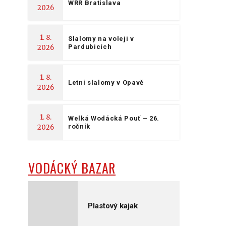
WRR Bratislava
2026
1. 8.
Slalomy na voleji v
Pardubicích
2026
1. 8.
Letní slalomy v Opavě
2026
1. 8.
Welká Wodácká Pouť – 26.
ročník
2026
VODÁCKÝ BAZAR
Plastový kajak