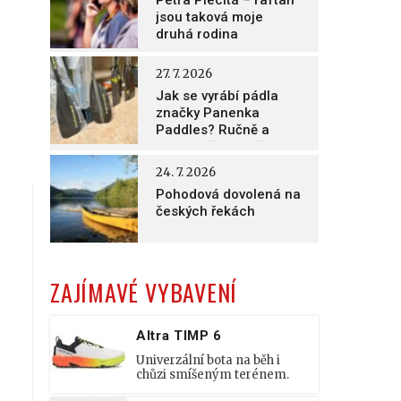
Petra Plecitá – raftaři
jsou taková moje
druhá rodina
27. 7. 2026
Jak se vyrábí pádla
značky Panenka
Paddles? Ručně a
nesmírně poctivě!
24. 7. 2026
Pohodová dovolená na
českých řekách
ZAJÍMAVÉ VYBAVENÍ
Altra TIMP 6
Univerzální bota na běh i
chůzi smíšeným terénem.