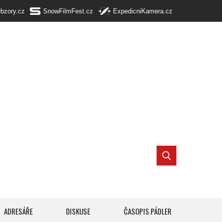
Obzory.cz
SnowFilmFest.cz
ExpedicniKamera.cz
ADRESÁŘE
DISKUSE
ČASOPIS PÁDLER