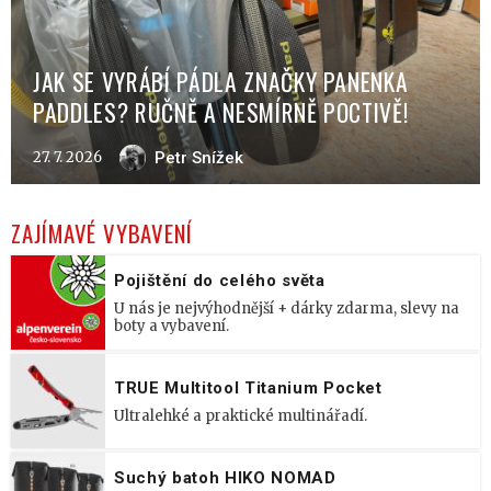
JAK SE VYRÁBÍ PÁDLA ZNAČKY PANENKA
PADDLES? RUČNĚ A NESMÍRNĚ POCTIVĚ!
27. 7. 2026
Petr Snížek
ZAJÍMAVÉ VYBAVENÍ
Pojištění do celého světa
U nás je nejvýhodnější + dárky zdarma, slevy na
boty a vybavení.
TRUE Multitool Titanium Pocket
Ultralehké a praktické multinářadí.
Suchý batoh HIKO NOMAD