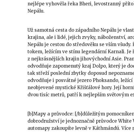
nejlépe vyhověla řeka Bheri, levostranný příto
Nepálu.
Už samotná cesta do západního Nepálu je vlast
krajina, ale i lidé, jejich zvyky, náboženství, 
Nepálu je cestou do středověku se vším všudy.
tokem, ležícím ve stínu legendární Karnali. Je
z nejkrásnějších krajin jihovýchodní Asie. Pr
odvodňuje zapomenutý kraj Dolpo, který je do
tak střeží poslední zbytky doposud nepoznamen
odvodňuje i posvátné jezero Phoksando, ležící p
neobjevené mystické Křišťálové hory. Její horn
dvou tisíc metrů, patří k nejlepším světovým
[b]Mapy a průvodce: [/b]důležitým pomocníke
dobrodružství je jednoznačně průvodce White 
automapy zakoupíte levně v Káthmándú. Více 