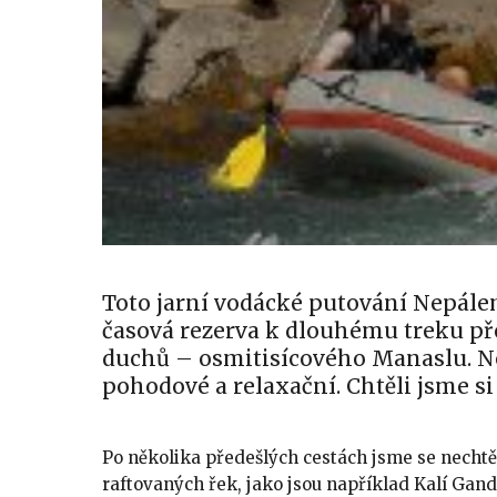
Toto jarní vodácké putování Nepále
časová rezerva k dlouhému treku př
duchů – osmitisícového Manaslu. Ne
pohodové a relaxační. Chtěli jsme si
Po několika předešlých cestách jsme se nechtěl
raftovaných řek, jako jsou například Kalí Ga