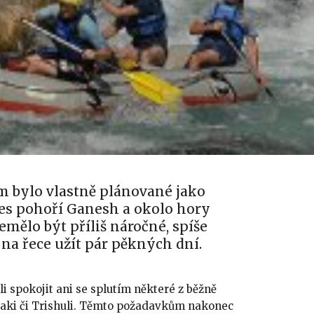
m bylo vlastně plánované jako
es pohoří Ganesh a okolo hory
mělo být příliš náročné, spíše
 na řece užít pár pěkných dní.
i spokojit ani se splutím některé z běžně
ndaki či Trishuli. Těmto požadavkům nakonec