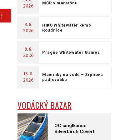
MČR v maratónu
2026
8. 8.
HIKO Whitewater kemp
Roudnice
2026
8. 8.
Prague Whitewater Games
2026
13. 8.
Maminky na vodě – Srpnová
pádlovačka
2026
VODÁCKÝ BAZAR
OC singlkánoe
Silverbirch Covert