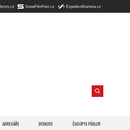
Obzory.cz
SnowFilmFest.cz
ExpedicniKamera.cz
ADRESÁŘE
DISKUSE
ČASOPIS PÁDLER