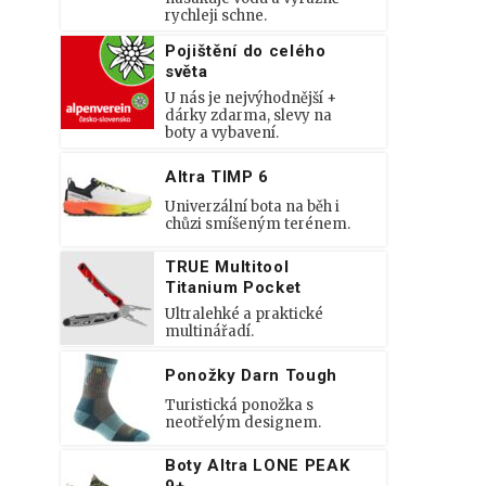
rychleji schne.
Pojištění do celého
světa
U nás je nejvýhodnější +
dárky zdarma, slevy na
boty a vybavení.
Altra TIMP 6
Univerzální bota na běh i
chůzi smíšeným terénem.
TRUE Multitool
Titanium Pocket
Ultralehké a praktické
multinářadí.
Ponožky Darn Tough
Turistická ponožka s
neotřelým designem.
Boty Altra LONE PEAK