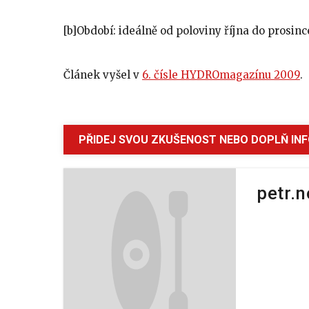
[b]Období: ideálně od poloviny října do prosinc
Článek vyšel v
6. čísle HYDROmagazínu 2009
.
PŘIDEJ SVOU ZKUŠENOST NEBO DOPLŇ IN
petr.