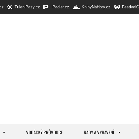
cz
TuleniPasy.cz
Padler.cz
KnihyNaHory.cz
Festival
VODÁCKÝ PRŮVODCE
RADY A VYBAVENÍ