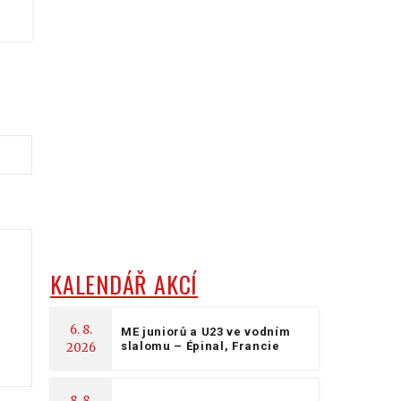
KALENDÁŘ AKCÍ
6. 8.
ME juniorů a U23 ve vodním
slalomu – Épinal, Francie
2026
8. 8.