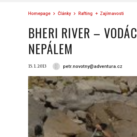
Homepage
Články
Rafting
Zajímavosti
BHERI RIVER – VODÁ
NEPÁLEM
15. 1. 2013
petr.novotny@adventura.cz