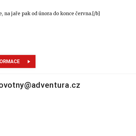
e, na jaře pak od února do konce června.[/b]
FORMACE
novotny@adventura.cz