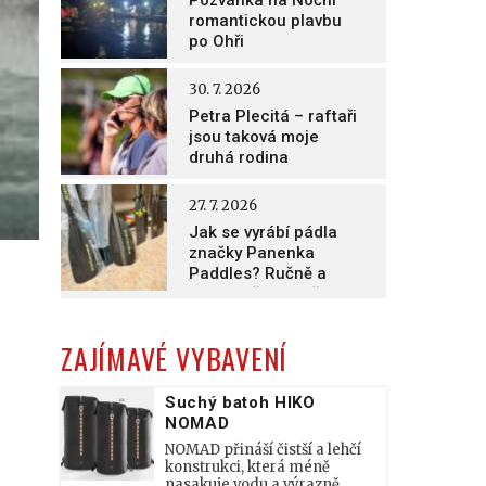
Pozvánka na Noční
romantickou plavbu
po Ohři
30. 7. 2026
Petra Plecitá – raftaři
jsou taková moje
druhá rodina
27. 7. 2026
Jak se vyrábí pádla
značky Panenka
Paddles? Ručně a
nesmírně poctivě!
ZAJÍMAVÉ VYBAVENÍ
Suchý batoh HIKO
NOMAD
NOMAD přináší čistší a lehčí
konstrukci, která méně
nasakuje vodu a výrazně