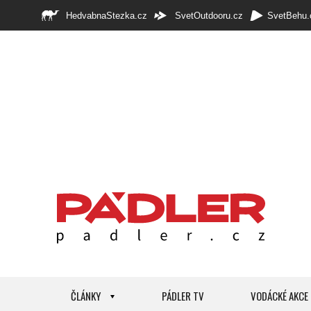
HedvabnaStezka.cz
SvetOutdooru.cz
SvetBehu.
ČLÁNKY
PÁDLER TV
VODÁCKÉ AKCE