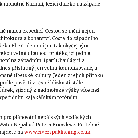
k mohutné Karnali, ležící daleko na západě
ně malou expedicí. Cestou se mění nejen
architektura a bohatství. Cesta do západního
 Řeka Bheri ale není jen tak obyčejným
 řekou velmi dlouhou, protékající jednou
amení na západním úpatí Dhaulágiri a
dnes přístupný jen velmi komplikovaně, a
ané tibetské kultury. Jeden z jejich přítoků
odle pověstí v těsné blízkosti stále
í úsek, sjízdný z nadmořské výšky více než
 expedičním kajakářským terénům.
m pro plánování nepálských vodáckých
Water Nepal od Petera Knowlese. Potřebné
najdete na
www.riverspublishing.co.uk
.