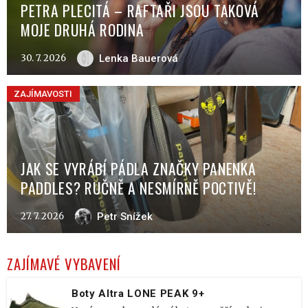
PETRA PLECITÁ – RAFTAŘI JSOU TAKOVÁ
MOJE DRUHÁ RODINA
30. 7. 2026
Lenka Bauerová
ZAJÍMAVOSTI
JAK SE VYRÁBÍ PÁDLA ZNAČKY PANENKA
PADDLES? RUČNĚ A NESMÍRNĚ POCTIVĚ!
27. 7. 2026
Petr Snížek
ZAJÍMAVÉ VYBAVENÍ
Boty Altra LONE PEAK 9+