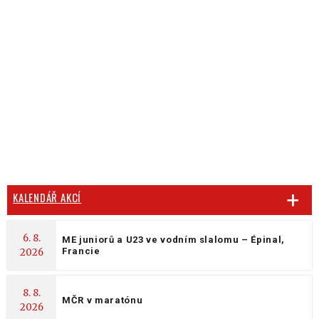
KALENDÁŘ AKCÍ
6. 8.
ME juniorů a U23 ve vodním slalomu – Épinal,
Francie
2026
8. 8.
MČR v maratónu
2026