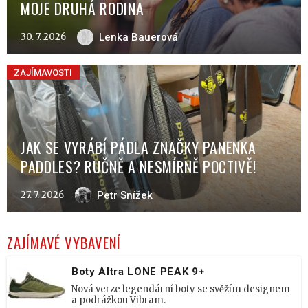
MOJE DRUHÁ RODINA
30. 7. 2026
Lenka Bauerová
ZAJÍMAVOSTI
JAK SE VYRÁBÍ PÁDLA ZNAČKY PANENKA
PADDLES? RUČNĚ A NESMÍRNĚ POCTIVĚ!
27. 7. 2026
Petr Snížek
ZAJÍMAVÉ VYBAVENÍ
Boty Altra LONE PEAK 9+
Nová verze legendární boty se svěžím designem
a podrážkou Vibram.