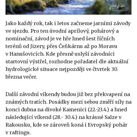
Jako každý rok, tak i letos začneme jarními závody
ve sjezdu. Pro ten úvodní aprílový, pohárový a
nominační, závod je ve hře hned šest říčních
terénů od Jizery, přes Čeňkárnu až po Moravu
v Hanušovicích. Kde přesně uslyší závodníci
startovní výstřel, rozhodne pořadatel dle aktuální
hydrologické situace nejpozději ve čtvrtek 30.
března večer.
Další závodní víkendy budou již bez překvapení na
známých tratích. Posádky mezi sebou změří síly na
konci dubna na divoké Kamenici (22.-23.4.) a hned
následující víkend (28.- 30.4.) na krásné Salze v
Rakousku, kde se zároveň koná i Evropský pohár
v raftingu.