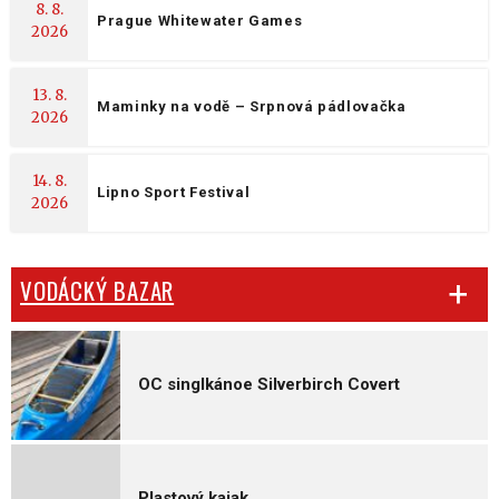
8. 8.
Prague Whitewater Games
2026
13. 8.
Maminky na vodě – Srpnová pádlovačka
2026
14. 8.
Lipno Sport Festival
2026
VODÁCKÝ BAZAR
OC singlkánoe Silverbirch Covert
Plastový kajak