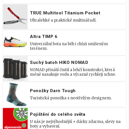
TRUE Multitool Titanium Pocket
Ultralehké a praktické multinářadí.
Altra TIMP 6
Univerzální bota na běh i chůzi smíšeným
terénem.
Suchý batoh HIKO NOMAD
NOMAD přináší čistší a lehčí konstrukci, která
méně nasakuje vodu a výrazně rychleji schne.
Ponožky Darn Tough
Turistická ponožka s neotřelým designem.
Pojištění do celého světa
U nás je nejvýhodnější + dárky zdarma, slevy na
boty a vybavení.