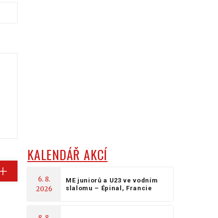
KALENDÁŘ AKCÍ
6. 8.
ME juniorů a U23 ve vodním
slalomu – Épinal, Francie
2026
8. 8.