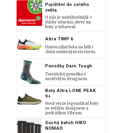
Pojištění do celého
světa
U nás je nejvýhodnější +
dárky zdarma, slevy na
boty a vybavení.
Altra TIMP 6
Univerzální bota na běh i
chůzi smíšeným terénem.
Ponožky Darn Tough
Turistická ponožka s
neotřelým designem.
Boty Altra LONE PEAK
9+
Nová verze legendární boty
se svěžím designem a
podrážkou Vibram.
Suchý batoh HIKO
NOMAD