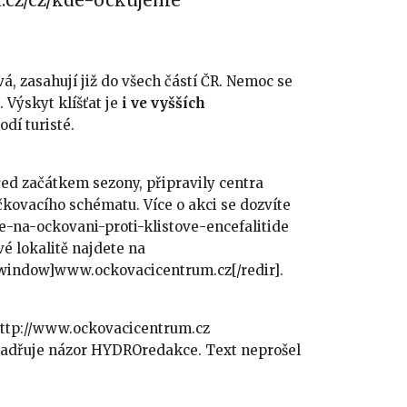
m.cz/cz/kde-ockujeme
, zasahují již do všech částí ČR. Nemoc se
 Výskyt klíšťat je
i ve vyšších
odí turisté.
před začátkem sezony, připravily centra
kovacího schématu. Více o akci se dozvíte
e-na-ockovani-proti-klistove-encefalitide
é lokalitě najdete na
window]www.ockovacicentrum.cz[/redir].
=http://www.ockovacicentrum.cz
jadřuje názor HYDROredakce. Text neprošel