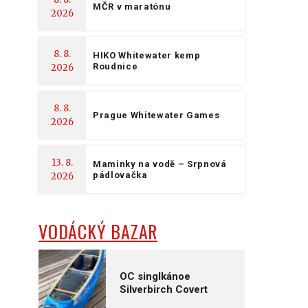
MČR v maratónu
2026
8. 8.
HIKO Whitewater kemp
Roudnice
2026
8. 8.
Prague Whitewater Games
2026
13. 8.
Maminky na vodě – Srpnová
pádlovačka
2026
VODÁCKÝ BAZAR
OC singlkánoe
Silverbirch Covert