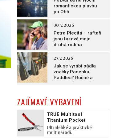
Pozvánka na Noční
romantickou plavbu
po Ohři
30. 7. 2026
Petra Plecitá – raftaři
jsou taková moje
druhá rodina
27. 7. 2026
Jak se vyrábí pádla
značky Panenka
Paddles? Ručně a
nesmírně poctivě!
ZAJÍMAVÉ VYBAVENÍ
TRUE Multitool
Titanium Pocket
Ultralehké a praktické
multinářadí.