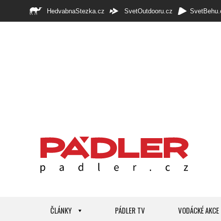
HedvabnaStezka.cz
SvetOutdooru.cz
SvetBehu.
ČLÁNKY
PÁDLER TV
VODÁCKÉ AKCE