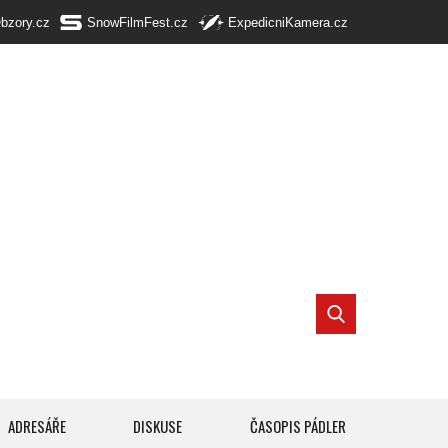
Obzory.cz
SnowFilmFest.cz
ExpedicniKamera.cz
ADRESÁŘE
DISKUSE
ČASOPIS PÁDLER