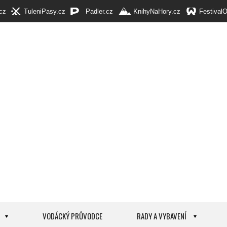
cz
TuleniPasy.cz
Padler.cz
KnihyNaHory.cz
Festival
VODÁCKÝ PRŮVODCE
RADY A VYBAVENÍ