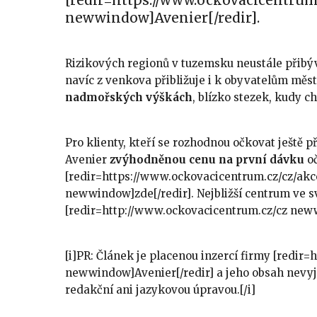
[redir=https://www.ockovacicentru
newwindow]Avenier[/redir].
Rizikových regionů v tuzemsku neustále přibývá
navíc z venkova přibližuje i k obyvatelům měst.
nadmořských výškách
, blízko stezek, kudy ch
Pro klienty, kteří se rozhodnou očkovat ještě 
Avenier
zvýhodněnou cenu na první dávku
oč
[redir=https://www.ockovacicentrum.cz/cz/akc
newwindow]zde[/redir]. Nejbližší centrum ve sv
[redir=http://www.ockovacicentrum.cz/cz new
[i]PR: Článek je placenou inzercí firmy [redir
newwindow]Avenier[/redir] a jeho obsah nevy
redakční ani jazykovou úpravou.[/i]