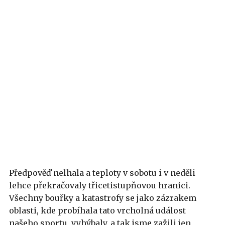
Předpověď nelhala a teploty v sobotu i v neděli
lehce překračovaly třicetistupňovou hranici.
Všechny bouřky a katastrofy se jako zázrakem
oblasti, kde probíhala tato vrcholná událost
našeho sportu, vyhýbaly, a tak jsme zažili jen