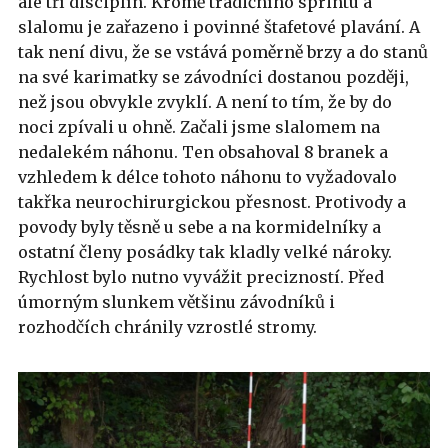
ale tří disciplín. Kromě tradičního sprintu a
slalomu je zařazeno i povinné štafetové plavání. A
tak není divu, že se vstává poměrně brzy a do stanů
na své karimatky se závodníci dostanou později,
než jsou obvykle zvyklí. A není to tím, že by do
noci zpívali u ohně. Začali jsme slalomem na
nedalekém náhonu. Ten obsahoval 8 branek a
vzhledem k délce tohoto náhonu to vyžadovalo
takřka neurochirurgickou přesnost. Protivody a
povody byly těsně u sebe a na kormidelníky a
ostatní členy posádky tak kladly velké nároky.
Rychlost bylo nutno vyvážit precizností. Před
úmorným slunkem většinu závodníků i
rozhodčích chránily vzrostlé stromy.