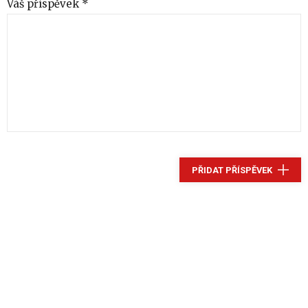
Váš příspěvek *
PŘIDAT PŘÍSPĚVEK