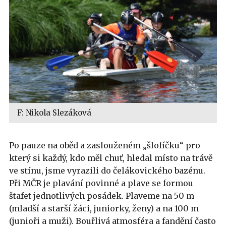
F: Nikola Slezáková
Po pauze na oběd a zaslouženém „šlofíčku“ pro
který si každý, kdo měl chuť, hledal místo na trávě
ve stínu, jsme vyrazili do čelákovického bazénu.
Při MČR je plavání povinné a plave se formou
štafet jednotlivých posádek. Plaveme na 50 m
(mladší a starší žáci, juniorky, ženy) a na 100 m
(junioři a muži). Bouřlivá atmosféra a fandění často