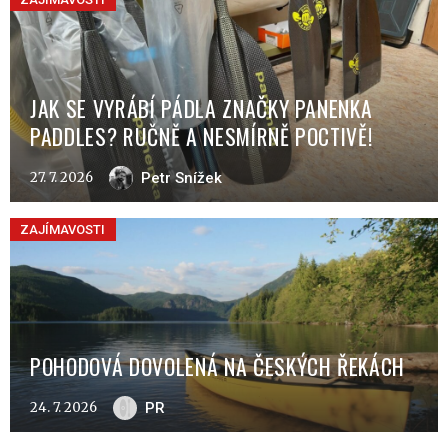
JAK SE VYRÁBÍ PÁDLA ZNAČKY PANENKA
PADDLES? RUČNĚ A NESMÍRNĚ POCTIVĚ!
27. 7. 2026
Petr Snížek
ZAJÍMAVOSTI
POHODOVÁ DOVOLENÁ NA ČESKÝCH ŘEKÁCH
24. 7. 2026
PR