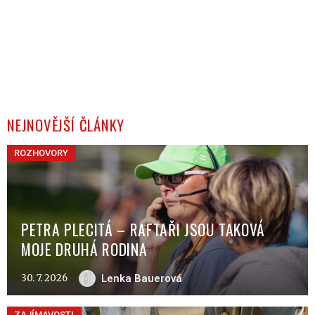
NEJNOVĚJŠÍ ČLÁNKY
ROZHOVORY
PETRA PLECITÁ – RAFTAŘI JSOU TAKOVÁ
MOJE DRUHÁ RODINA
30. 7. 2026
Lenka Bauerová
ZAJÍMAVOSTI