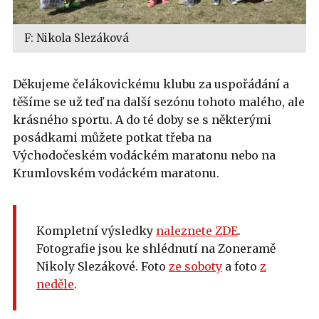
F: Nikola Slezáková
Děkujeme čelákovickému klubu za uspořádání a
těšíme se už teď na další sezónu tohoto malého, ale
krásného sportu. A do té doby se s některými
posádkami můžete potkat třeba na
Východočeském vodáckém maratonu nebo na
Krumlovském vodáckém maratonu.
Kompletní výsledky
naleznete ZDE
.
Fotografie jsou ke shlédnutí na Zoneramě
Nikoly Slezákové. Foto
ze soboty
a foto
z
neděle
.