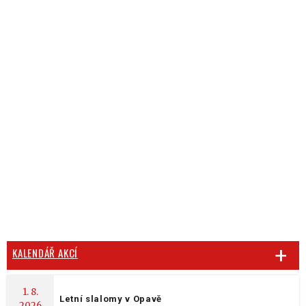
KALENDÁŘ AKCÍ
1. 8.
Letní slalomy v Opavě
2026