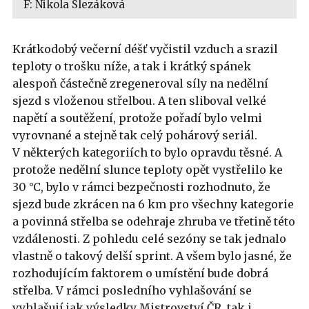
F: Nikola Slezáková
Krátkodobý večerní déšť vyčistil vzduch a srazil
teploty o trošku níže, a tak i krátký spánek
alespoň částečně zregeneroval síly na nedělní
sjezd s vloženou střelbou. A ten sliboval velké
napětí a soutěžení, protože pořadí bylo velmi
vyrovnané a stejně tak celý pohárový seriál.
V některých kategoriích to bylo opravdu těsné. A
protože nedělní slunce teploty opět vystřelilo ke
30 °C, bylo v rámci bezpečnosti rozhodnuto, že
sjezd bude zkrácen na 6 km pro všechny kategorie
a povinná střelba se odehraje zhruba ve třetině této
vzdálenosti. Z pohledu celé sezóny se tak jednalo
vlastně o takový delší sprint. A všem bylo jasné, že
rozhodujícím faktorem o umístění bude dobrá
střelba. V rámci posledního vyhlašování se
vyhlašují jak výsledky Mistrovství ČR, tak i