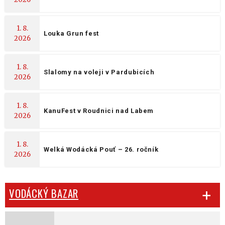
1. 8.
Louka Grun fest
2026
1. 8.
Slalomy na voleji v Pardubicích
2026
1. 8.
KanuFest v Roudnici nad Labem
2026
1. 8.
Welká Wodácká Pouť – 26. ročník
2026
VODÁCKÝ BAZAR