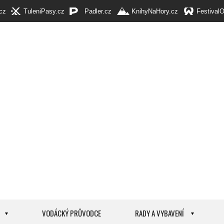
cz
TuleniPasy.cz
Padler.cz
KnihyNaHory.cz
Festival
VODÁCKÝ PRŮVODCE
RADY A VYBAVENÍ