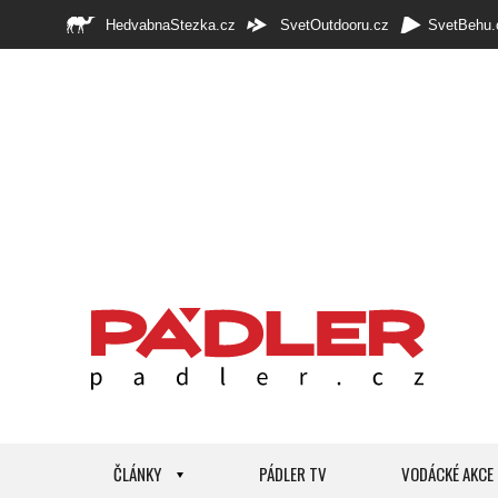
HedvabnaStezka.cz
SvetOutdooru.cz
SvetBehu.
ČLÁNKY
PÁDLER TV
VODÁCKÉ AKCE