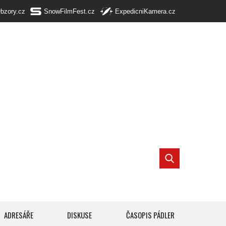
Obzory.cz
SnowFilmFest.cz
ExpedicniKamera.cz
ADRESÁŘE
DISKUSE
ČASOPIS PÁDLER