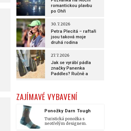
Pozvánka na Noční
romantickou plavbu
po Ohři
30. 7. 2026
Petra Plecitá – raftaři
jsou taková moje
druhá rodina
27. 7. 2026
Jak se vyrábí pádla
značky Panenka
Paddles? Ručně a
nesmírně poctivě!
ZAJÍMAVÉ VYBAVENÍ
Ponožky Darn Tough
Turistická ponožka s
neotřelým designem.