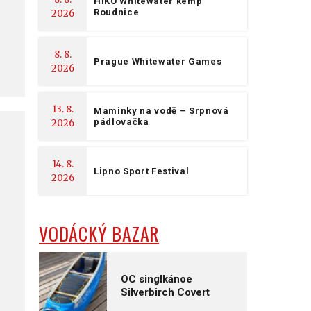
HIKO Whitewater kemp
Roudnice
2026
8. 8.
Prague Whitewater Games
2026
13. 8.
Maminky na vodě – Srpnová
pádlovačka
2026
14. 8.
Lipno Sport Festival
2026
VODÁCKÝ BAZAR
OC singlkánoe
Silverbirch Covert