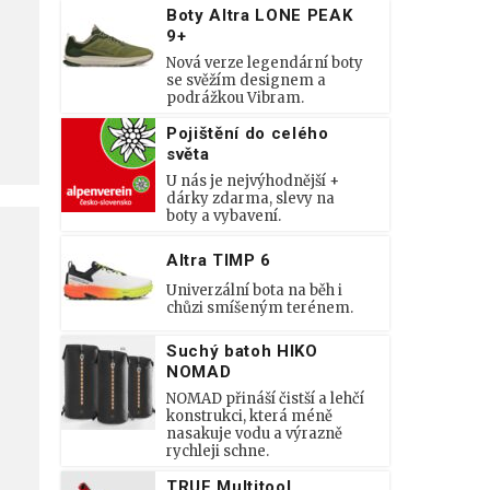
Boty Altra LONE PEAK
9+
Nová verze legendární boty
se svěžím designem a
podrážkou Vibram.
Pojištění do celého
světa
U nás je nejvýhodnější +
dárky zdarma, slevy na
boty a vybavení.
Altra TIMP 6
Univerzální bota na běh i
chůzi smíšeným terénem.
Suchý batoh HIKO
NOMAD
NOMAD přináší čistší a lehčí
konstrukci, která méně
nasakuje vodu a výrazně
rychleji schne.
TRUE Multitool