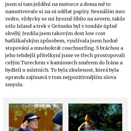
jsem si tam ježdění na motorce a doma mě to
namotivovalo si na ni udělat papíry. Nesnáším moc
vedro, vždycky se mi hrozně líbilo na severu, takže
sólo Island a trek v Grónsku byl v tomhle úplně
skvělý. Jezdila jsem takovým dost low cost
baťůžkařským způsobem, využívala jsem hodně
stopování a mnohokrát couchsurfing. S bráchou a
jeho tehdejší přítelkyní jsme ve třech prostopovali
celým Tureckem v kamionech směrem do Íránu a
bydleli u místních. To byla zkušenost, která byla
opravdu zajímavá v tom nejpozitivnějším slova
smyslu.