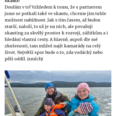
skauti?
Doufám v to! Vzhledem k tomu, že s partnerem
jsme se potkali také ve skautu, chceme jim tuhle
možnost nabídnout. Jak s tím časem, až budou
starší, naloží, to už je na nich, ale považuji
skauting za skvělý prostor k rozvoji, zážitkům a i
hledání vlastní cesty. A hlavně, aspoň dle mé
zkušenosti, tam můžeš najít kamarády na celý
život. Největší spor bude o to, zda vodácký nebo
pěší oddíl. (smích)