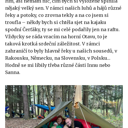
Hm, asi nemám nic, čím bych si vyloženě splnila
nějaký velký sen. V rámci našich luhů a hájů různé
řeky a potoky, co zrovna tekly a na co jsem si
troufla – někdy bych si chtěla sjet na kajaku
spodní Čerťáky, ty se mi celé podařily jen na raftu.
Vždycky se ráda vracím na horní Otavu, to je
taková krotká srdeční záležitost. V rámci
zahraničí to byly hlavně řeky u našich sousedů, v
Rakousku, Německu, na Slovensku, v Polsku…
Hodně se mi líbily třeba různé části Innu nebo
Sanna.