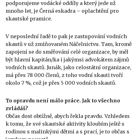
podporujeme vodácké oddíly a který jede už
mnoho let, je Černá eskadra – oplachtění pro
skautské pramice.
V neposlední řadě to pak je zastupování vodních
skautů v už zmiňovaném Náčelnictvu. Tam, kromě
zapojení se do směřování celé organizace, by měl
být hlavní kapitán/ka i jakýmsi advokátem zájmů
vodních skautů. Junák, jako celostátní organizace,
má přes 78 000 členů, z toho vodní skauti tvoří
okolo 7 %, což je přes 5 000 vodních skautů.
To opravdu není málo práce. Jak to všechno
zvládáš?
Občas dost obtížně, abych řekla pravdu. Vzhledem
k tomu, že své skautské aktivity kloubím ještě s
rodinou s malinkými dětmi a s prací, je to občas s