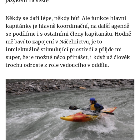
jazykem na vestě.
Někdy se daří lépe, někdy hůř. Ale funkce hlavní
kapitánky je hlavně koordinační, na další agendě
se podílíme i s ostatními členy kapitanátu. Hodně
mě baví to zapojení v Náčelnictvu, je to
intelektuálně stimulující prostředí a přijde mi
super, že je možné něco přinášet, i když už člověk
trochu odroste z role vedoucího v oddílu.