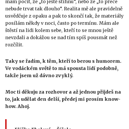
mám pocit, že „to ještě stihnu“, nebo že „to přece
nebude trvat tak dlouho“. Realita mě ale pravidelně
usvědčuje z opaku a pak to skončí tak, že materiály
posílám někdy v noci, často po termínu. Mám ale
štěstí na lidi kolem sebe, kteří to se mnou ještě
nevzdali a dokážou se nad tím spíš pousmát než
rozčílit.
Taky se řadím, k těm, kteří to berou s humorem.
Ve vodáckém světě to má spousta lidí podobně,
takže jsem už dávno zvyklý.
Moc ti děkuju za rozhovor a až jednou přijdeš na
to, jak udělat den delší, předej mi prosím know-
how. Ahoj.