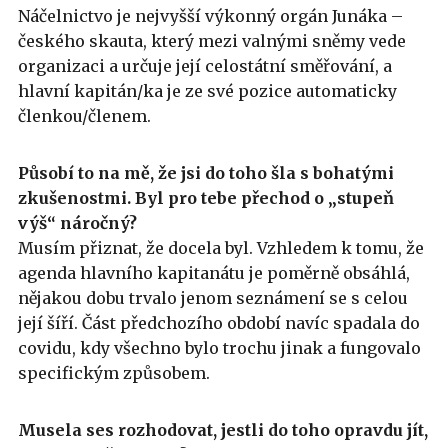
Náčelnictvo je nejvyšší výkonný orgán Junáka –
českého skauta, který mezi valnými sněmy vede
organizaci a určuje její celostátní směřování, a
hlavní kapitán/ka je ze své pozice automaticky
členkou/členem.
Působí to na mě, že jsi do toho šla s bohatými
zkušenostmi. Byl pro tebe přechod o „stupeň
výš“ náročný?
Musím přiznat, že docela byl. Vzhledem k tomu, že
agenda hlavního kapitanátu je poměrně obsáhlá,
nějakou dobu trvalo jenom seznámení se s celou
její šíří. Část předchozího období navíc spadala do
covidu, kdy všechno bylo trochu jinak a fungovalo
specifickým způsobem.
Musela ses rozhodovat, jestli do toho opravdu jít,