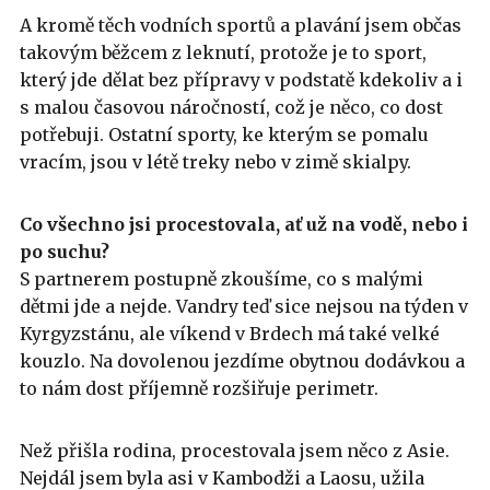
A kromě těch vodních sportů a plavání jsem občas
takovým běžcem z leknutí, protože je to sport,
který jde dělat bez přípravy v podstatě kdekoliv a i
s malou časovou náročností, což je něco, co dost
potřebuji. Ostatní sporty, ke kterým se pomalu
vracím, jsou v létě treky nebo v zimě skialpy.
Co všechno jsi procestovala, ať už na vodě, nebo i
po suchu?
S partnerem postupně zkoušíme, co s malými
dětmi jde a nejde. Vandry teď sice nejsou na týden v
Kyrgyzstánu, ale víkend v Brdech má také velké
kouzlo. Na dovolenou jezdíme obytnou dodávkou a
to nám dost příjemně rozšiřuje perimetr.
Než přišla rodina, procestovala jsem něco z Asie.
Nejdál jsem byla asi v Kambodži a Laosu, užila