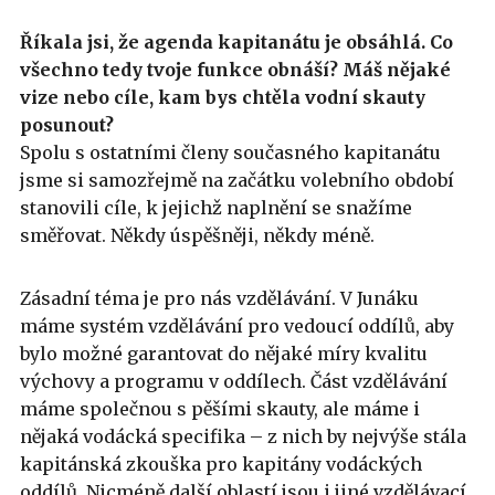
Říkala jsi, že agenda kapitanátu je obsáhlá. Co
všechno tedy tvoje funkce obnáší? Máš nějaké
vize nebo cíle, kam bys chtěla vodní skauty
posunout?
Spolu s ostatními členy současného kapitanátu
jsme si samozřejmě na začátku volebního období
stanovili cíle, k jejichž naplnění se snažíme
směřovat. Někdy úspěšněji, někdy méně.
Zásadní téma je pro nás vzdělávání. V Junáku
máme systém vzdělávání pro vedoucí oddílů, aby
bylo možné garantovat do nějaké míry kvalitu
výchovy a programu v oddílech. Část vzdělávání
máme společnou s pěšími skauty, ale máme i
nějaká vodácká specifika – z nich by nejvýše stála
kapitánská zkouška pro kapitány vodáckých
oddílů. Nicméně další oblastí jsou i jiné vzdělávací