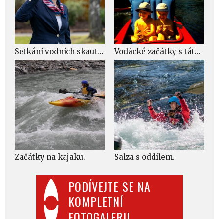
Setkání vodních skautů Navigamus 2025.
Vodácké začátky s tátou a bratrem.
Začátky na kajaku.
Salza s oddílem.
PODÍVEJTE SE NA
KOMPLETNÍ
FOTOGALERII