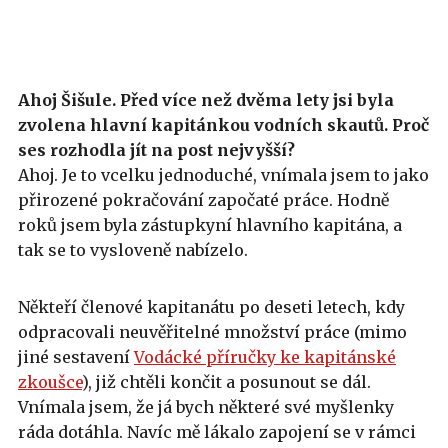
Ahoj Šišule. Před více než dvěma lety jsi byla
zvolena hlavní kapitánkou vodních skautů. Proč
ses rozhodla jít na post nejvyšší?
Ahoj. Je to vcelku jednoduché, vnímala jsem to jako
přirozené pokračování započaté práce. Hodně
roků jsem byla zástupkyní hlavního kapitána, a
tak se to vysloveně nabízelo.
Někteří členové kapitanátu po deseti letech, kdy
odpracovali neuvěřitelné množství práce (mimo
jiné sestavení
Vodácké příručky ke kapitánské
zkoušce
), již chtěli končit a posunout se dál.
Vnímala jsem, že já bych některé své myšlenky
ráda dotáhla. Navíc mě lákalo zapojení se v rámci