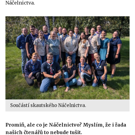
Náčelnictva.
Součástí skautského Náčelnictva.
Promiň, ale co je Náčelnictvo? Myslím, že i řada
našich čtenářů to nebude tušit.