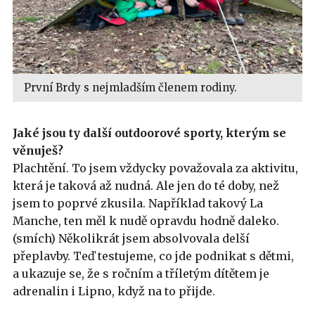
První Brdy s nejmladším členem rodiny.
Jaké jsou ty další outdoorové sporty, kterým se
věnuješ?
Plachtění. To jsem vždycky považovala za aktivitu,
která je taková až nudná. Ale jen do té doby, než
jsem to poprvé zkusila. Například takový La
Manche, ten měl k nudě opravdu hodně daleko.
(smích) Několikrát jsem absolvovala delší
přeplavby. Teď testujeme, co jde podnikat s dětmi,
a ukazuje se, že s ročním a tříletým dítětem je
adrenalin i Lipno, když na to přijde.