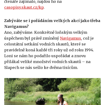
čtenáře zajímalo, najdou ho na
casopisy.skaut.cz/kp
.
Zabýváte se i pořádáním velkých akcí jako třeba
Navigamus?
Ano, zabýváme. Konkrétně loňským velkým
úspěchem byl právě zmíněný
Navigamus
, což je
celostátní setkání vodních skautů, které se
pravidelně koná každé tři roky už od roku 1994.
Loni se nám ho podařilo uspořádat a znovu
přilákal veliké množství vodních skautů – na
Slapech se nás sešlo ke dvěma tisícům.