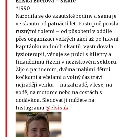
Eliška Ebelová – Šišule
*1990
Narodila se do skautské rodiny a sama je
ve skautu od patnácti let. Postupně prošla
různými rolemi – od působení v oddíle
přes organizaci velkých akcí až po hlavní
kapitánku vodních skautů. Vystudovala
fyzioterapii, věnuje se práci s klienty a
finančnímu řízení v neziskovém sektoru.
Žije s partnerem, dvěma malými dětmi,
kočkami a včelami a volný čas tráví
nejraději venku – na zahradě, v lese, na
vodě, na motorce nebo na cestách s
dodávkou. Sledovat ji můžete na
Instagramu
@elsisak
.