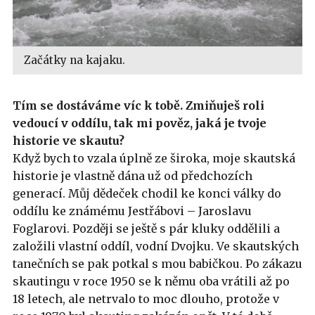
Začátky na kajaku.
Tím se dostáváme víc k tobě. Zmiňuješ roli
vedoucí v oddílu, tak mi pověz, jaká je tvoje
historie ve skautu?
Když bych to vzala úplně ze široka, moje skautská
historie je vlastně dána už od předchozích
generací. Můj dědeček chodil ke konci války do
oddílu ke známému Jestřábovi – Jaroslavu
Foglarovi. Později se ještě s pár kluky oddělili a
založili vlastní oddíl, vodní Dvojku. Ve skautských
tanečních se pak potkal s mou babičkou. Po zákazu
skautingu v roce 1950 se k němu oba vrátili až po
18 letech, ale netrvalo to moc dlouho, protože v