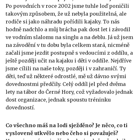
Po povodních v roce 2002 jsme tuhle loď poničili
takovým způsobem, že už nebyla použitelná, ale
rodiče si jako náhradu pořídili kajaky. To nás
hodně nadchlo a můj brácha pak dost let i závodil
ve vodním slalomu na singlu a na deblu. Já už jsem
na závodění v tu dobu byla celkem stará, nicméně
začali jsme jezdit postupně s vedoucími z oddílu, a
ještě později učit na kajaku i děti v oddíle. Nejdříve
jsme cílili na naše toky, později i v zahraničí. Ty
děti, teď už některé odrostlé, mě už dávno svými
dovednostmi předčily. Celý oddíl jel před dvěma
lety na tábor do Černé Hory, což vyžadovalo jednak
dost organizace, jednak spoustu tréninku
dovedností.
Co všechno máš na lodi sježděno? Je něco, co ti
vysloveně utkvělo nebo čeho si považuješ?