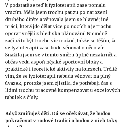
V podstatě se teď k fyzioterapii zase pomalu
vracím. Měla jsem trochu pauzu po narození
druhého dítěte a věnovala jsem se hlavně jiné
práci, která jde dělat více po nocích a je trochu
operativnější z hlediska plánování. Nicméně
začíná to být trochu víc možné, takže se těším, že
se fyzioterapii zase budu věnovat o něco víc.
Snažila jsem se v tomto směru úplně nezakrnět a
občas vedu aspoň nějaké sportovní bloky a
praktické i teoretické aktivity na kurzech. Určitě
vím, že se fyzioterapii nebudu věnovat na plný
úvazek, protože jsem zjistila, že potřebuji čas s
lidmi trochu pracovně kompenzovat u excelových
tabulek s čísly.
Když zmiňuješ děti. Dá se očekávat, že budou
pokračovat v rodové tradici a budou z nich taky