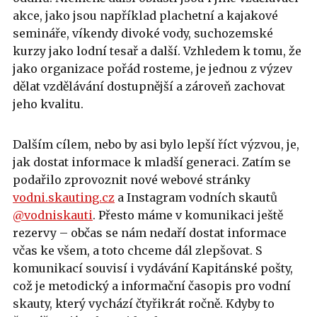
akce, jako jsou například plachetní a kajakové
semináře, víkendy divoké vody, suchozemské
kurzy jako lodní tesař a další. Vzhledem k tomu, že
jako organizace pořád rosteme, je jednou z výzev
dělat vzdělávání dostupnější a zároveň zachovat
jeho kvalitu.
Dalším cílem, nebo by asi bylo lepší říct výzvou, je,
jak dostat informace k mladší generaci. Zatím se
podařilo zprovoznit nové webové stránky
vodni.skauting.cz
a Instagram vodních skautů
@vodniskauti
. Přesto máme v komunikaci ještě
rezervy – občas se nám nedaří dostat informace
včas ke všem, a toto chceme dál zlepšovat. S
komunikací souvisí i vydávání Kapitánské pošty,
což je metodický a informační časopis pro vodní
skauty, který vychází čtyřikrát ročně. Kdyby to