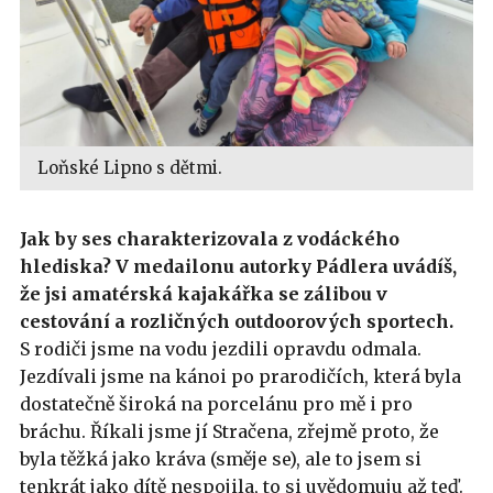
Loňské Lipno s dětmi.
Jak by ses charakterizovala z vodáckého
hlediska? V medailonu autorky Pádlera uvádíš,
že jsi amatérská kajakářka se zálibou v
cestování a rozličných outdoorových sportech.
S rodiči jsme na vodu jezdili opravdu odmala.
Jezdívali jsme na kánoi po prarodičích, která byla
dostatečně široká na porcelánu pro mě i pro
bráchu. Říkali jsme jí Stračena, zřejmě proto, že
byla těžká jako kráva (směje se), ale to jsem si
tenkrát jako dítě nespojila, to si uvědomuju až teď.