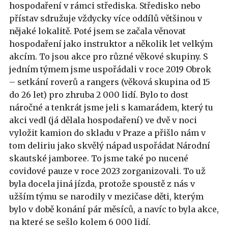
hospodaření v rámci střediska. Středisko nebo
přístav sdružuje vždycky více oddílů většinou v
nějaké lokalitě. Poté jsem se začala věnovat
hospodaření jako instruktor a několik let velkým
akcím. To jsou akce pro různé věkové skupiny. S
jedním týmem jsme uspořádali v roce 2019 Obrok
– setkání roverů a rangers (věková skupina od 15
do 26 let) pro zhruba 2 000 lidí. Bylo to dost
náročné a tenkrát jsme jeli s kamarádem, který tu
akci vedl (já dělala hospodaření) ve dvě v noci
vyložit kamion do skladu v Praze a přišlo nám v
tom deliriu jako skvělý nápad uspořádat Národní
skautské jamboree. To jsme také po nucené
covidové pauze v roce 2023 zorganizovali. To už
byla docela jiná jízda, protože spoustě z nás v
užším týmu se narodily v mezičase děti, kterým
bylo v době konání pár měsíců, a navíc to byla akce,
na které se sešlo kolem 6 000 lidí.