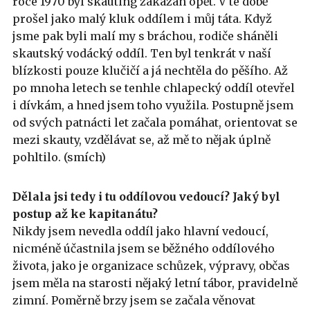
roce 1970 byl skauting zakázán opět. V té době
prošel jako malý kluk oddílem i můj táta. Když
jsme pak byli malí my s bráchou, rodiče sháněli
skautský vodácký oddíl. Ten byl tenkrát v naší
blízkosti pouze klučičí a já nechtěla do pěšího. Až
po mnoha letech se tenhle chlapecký oddíl otevřel
i dívkám, a hned jsem toho využila. Postupně jsem
od svých patnácti let začala pomáhat, orientovat se
mezi skauty, vzdělávat se, až mě to nějak úplně
pohltilo. (smích)
Dělala jsi tedy i tu oddílovou vedoucí? Jaký byl
postup až ke kapitanátu?
Nikdy jsem nevedla oddíl jako hlavní vedoucí,
nicméně účastnila jsem se běžného oddílového
života, jako je organizace schůzek, výpravy, občas
jsem měla na starosti nějaký letní tábor, pravidelně
zimní. Poměrně brzy jsem se začala věnovat