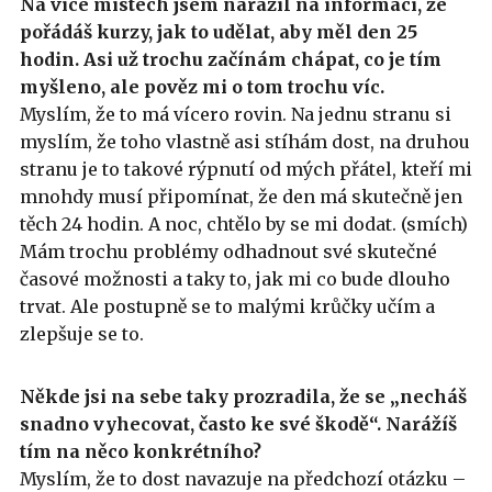
Na více místech jsem narazil na informaci, že
pořádáš kurzy, jak to udělat, aby měl den 25
hodin. Asi už trochu začínám chápat, co je tím
myšleno, ale pověz mi o tom trochu víc.
Myslím, že to má vícero rovin. Na jednu stranu si
myslím, že toho vlastně asi stíhám dost, na druhou
stranu je to takové rýpnutí od mých přátel, kteří mi
mnohdy musí připomínat, že den má skutečně jen
těch 24 hodin. A noc, chtělo by se mi dodat. (smích)
Mám trochu problémy odhadnout své skutečné
časové možnosti a taky to, jak mi co bude dlouho
trvat. Ale postupně se to malými krůčky učím a
zlepšuje se to.
Někde jsi na sebe taky prozradila, že se „necháš
snadno vyhecovat, často ke své škodě“. Narážíš
tím na něco konkrétního?
Myslím, že to dost navazuje na předchozí otázku –