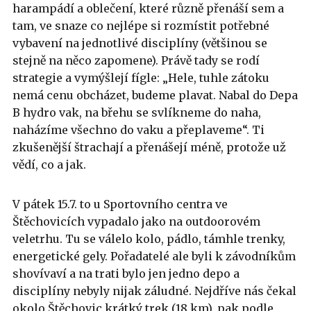
harampádí a oblečení, které různě přenáší sem a
tam, ve snaze co nejlépe si rozmístit potřebné
vybavení na jednotlivé disciplíny (většinou se
stejně na něco zapomene). Právě tady se rodí
strategie a vymýšlejí fígle: „Hele, tuhle zátoku
nemá cenu obcházet, budeme plavat. Nabal do Depa
B hydro vak, na břehu se svlíkneme do naha,
naházíme všechno do vaku a přeplaveme“. Ti
zkušenější štrachají a přenášejí méně, protože už
vědí, co a jak.
V pátek 15.7. to u Sportovního centra ve
Štěchovicích vypadalo jako na outdoorovém
veletrhu. Tu se válelo kolo, pádlo, támhle trenky,
energetické gely. Pořadatelé ale byli k závodníkům
shovívaví a na trati bylo jen jedno depo a
disciplíny nebyly nijak záludné. Nejdříve nás čekal
okolo Štěchovic krátký trek (18 km), pak podle