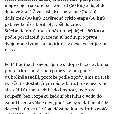
mapy objet na kole pár kontrol (60 km) a dojet do
depa ve Staré Živohošti, kde byly lodě (14 km) a
další trek (30 km). Závěrečná cyklo etapa (60 km)
pak vedla přes kontroly zpět do cíle ve
Štěchovicích. Suma sumárum nějakých 180 km a
podle pořadatelů práce na 16 hodin pro první
dvojčlenné týmy. Tak uvidíme, v deset večer jdeme
na to.
Po 14 hodinách závodu jsme si dopřáli zastávku na
pivko a kofolu. V klidu jsme se v hospodě
v Cholíně usadili, protože podle zpráv jsme na trek
vyráželi s dostatečným náskokem. Jenže než jsme
si stačili ťuknout, vbíhá do hospody jeden ze
soupeřů, bez rozpaků žadoní obsluhu o vodu do
camel bagu a vůbec nevypadá, že by si dal po obědě
dezertík. Co se dá dělat, dáváme kontrolního exáče