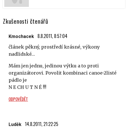
Zkušenosti čtenářů
8.8.2011, 8:57:04
Kmochacek
článek pěkný, prostředí krásné, výkony
nadlidské…
Mám jen jednu, jedinou výtku a to proti
organizátorovi. Povolit kombinaci canoe-2listé
pádlo je
N E CH U T N É !!!
ODPOVĚDĚT
14.8.2011, 21:22:25
Luděk