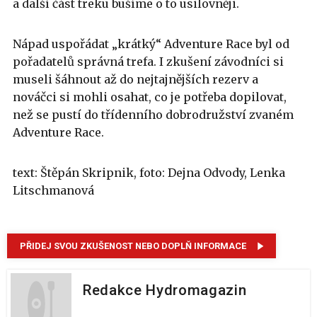
a další část treku bušíme o to usilovněji.
Nápad uspořádat „krátký“ Adventure Race byl od
pořadatelů správná trefa. I zkušení závodníci si
museli šáhnout až do nejtajnějších rezerv a
nováčci si mohli osahat, co je potřeba dopilovat,
než se pustí do třídenního dobrodružství zvaném
Adventure Race.
text: Štěpán Skripnik, foto: Dejna Odvody, Lenka
Litschmanová
PŘIDEJ SVOU ZKUŠENOST NEBO DOPLŇ INFORMACE
Redakce Hydromagazin