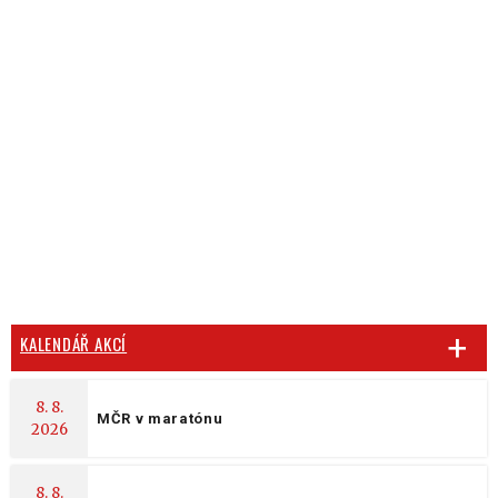
KALENDÁŘ AKCÍ
8. 8.
MČR v maratónu
2026
8. 8.