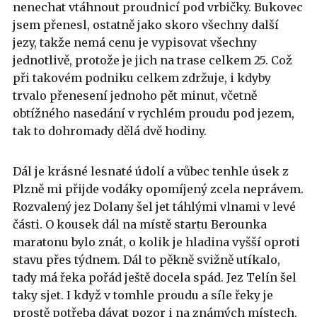
nenechat vtáhnout proudnicí pod vrbičky. Bukovec
jsem přenesl, ostatně jako skoro všechny další
jezy, takže nemá cenu je vypisovat všechny
jednotlivě, protože je jich na trase celkem 25. Což
při takovém podniku celkem zdržuje, i kdyby
trvalo přenesení jednoho pět minut, včetně
obtížného nasedání v rychlém proudu pod jezem,
tak to dohromady dělá dvě hodiny.
Dál je krásné lesnaté údolí a vůbec tenhle úsek z
Plzně mi přijde vodáky opomíjený zcela neprávem.
Rozvalený jez Dolany šel jet táhlými vlnami v levé
části. O kousek dál na místě startu Berounka
maratonu bylo znát, o kolik je hladina vyšší oproti
stavu přes týdnem. Dál to pěkně svižně utíkalo,
tady má řeka pořád ještě docela spád. Jez Telín šel
taky sjet. I když v tomhle proudu a síle řeky je
prostě potřeba dávat pozor i na známých místech.