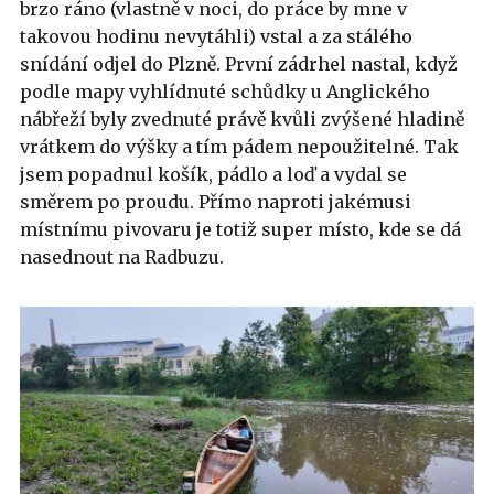
brzo ráno (vlastně v noci, do práce by mne v
takovou hodinu nevytáhli) vstal a za stálého
snídání odjel do Plzně. První zádrhel nastal, když
podle mapy vyhlídnuté schůdky u Anglického
nábřeží byly zvednuté právě kvůli zvýšené hladině
vrátkem do výšky a tím pádem nepoužitelné. Tak
jsem popadnul košík, pádlo a loď a vydal se
směrem po proudu. Přímo naproti jakémusi
místnímu pivovaru je totiž super místo, kde se dá
nasednout na Radbuzu.