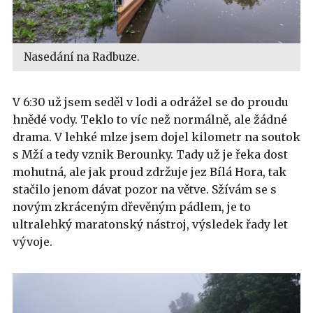
Nasedání na Radbuze.
V 6:30 už jsem seděl v lodi a odrážel se do proudu
hnědé vody. Teklo to víc než normálně, ale žádné
drama. V lehké mlze jsem dojel kilometr na soutok
s Mží a tedy vznik Berounky. Tady už je řeka dost
mohutná, ale jak proud zdržuje jez Bílá Hora, tak
stačilo jenom dávat pozor na větve. Sžívám se s
novým zkráceným dřevěným pádlem, je to
ultralehký maratonský nástroj, výsledek řady let
vývoje.