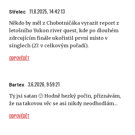
11.8.2025, 14:42:13
Střelec
Někdo by měl z Chobotničáka vyrazit report z
letošního Yukon river quest, kde po dlouhém
zdrcujícím finále ukořistil první místo v
singlech (27. v celkovým pořadí).
ODPOVĚDĚT
3.6.2026, 9:59:21
Bartex
Ty jsi satan 🙂 Hodně hezký počin, přiznávám,
že na takovou věc se asi nikdy neodhodlám…
ODPOVĚDĚT