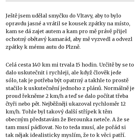
Ještě jsem udělal smyčku do Vltavy, aby to bylo
opravdu jasné a vrátil se kousek zpátky na místo,
kam se dá zajet autem a kam pro mě právě přijel
ochotný obětavý kamarád, aby mě vyzvedl a odvezl
zpátky k mému autu do Plzně.
Celá cesta 140 km mi trvala 15 hodin. Určitě by se to
dalo uskutečnit i rychleji, ale když člověk jede
sólo, tak je potřeba být opatrný a takhle to prostě
stačilo k uskutečnění jednoho z plánů. Normálně je
proud řekněme 2 km/h a teď se dalo počítat třeba
čtyři nebo pět. Nejběžněji ukazoval rychloměr 12
km/h. Tohle byl takový další střípek k těm
obecným představám že Berounka neteče. A že se
tam musí pádlovat. No to teda musí, ale pořád si
tak nějak idealisticky myslím, že to k věci patří.