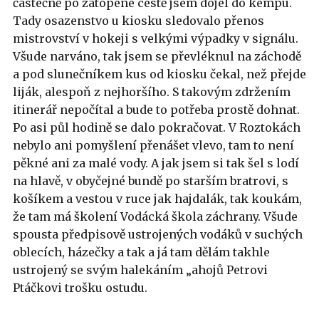
částečně po zatopené cestě jsem dojel do kempu.
Tady osazenstvo u kiosku sledovalo přenos
mistrovství v hokeji s velkými výpadky v signálu.
Všude narváno, tak jsem se převléknul na záchodě
a pod slunečníkem kus od kiosku čekal, než přejde
liják, alespoň z nejhoršího. S takovým zdržením
itinerář nepočítal a bude to potřeba prostě dohnat.
Po asi půl hodině se dalo pokračovat. V Roztokách
nebylo ani pomyšlení přenášet vlevo, tam to není
pěkné ani za malé vody. A jak jsem si tak šel s lodí
na hlavě, v obyčejné bundě po starším bratrovi, s
košíkem a vestou v ruce jak hajdalák, tak koukám,
že tam má školení Vodácká škola záchrany. Všude
spousta předpisově ustrojených vodáků v suchých
oblecích, házečky a tak a já tam dělám takhle
ustrojený se svým halekáním „ahojů Petrovi
Ptáčkovi trošku ostudu.