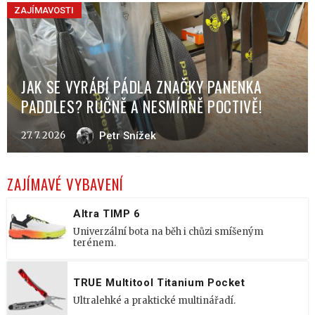
ZAJÍMAVOSTI
JAK SE VYRÁBÍ PÁDLA ZNAČKY PANENKA
PADDLES? RUČNĚ A NESMÍRNĚ POCTIVĚ!
27. 7. 2026
Petr Snížek
ZAJÍMAVÉ VYBAVENÍ
Altra TIMP 6
Univerzální bota na běh i chůzi smíšeným
terénem.
TRUE Multitool Titanium Pocket
Ultralehké a praktické multinářadí.