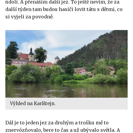
údolí. A přenáším další jez. To ještě nevím, že za
další týden tam budou hasiči lovit tátu s dětmi, co
si vyjeli za povodně.
Výhled na Karlštejn.
Dál je to jeden jez za druhým a trošku mě to
znervózňovalo, bere to čas a už ubývalo světla. A