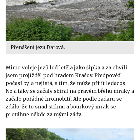
Přenášení jezu Darová.
Mimo voleje jezů loď letěla jako šipka a za chvíli
jsem projížděl pod hradem Krašov. Předpověď
počasí byla nejistá, s tím, že může přijít ledacos.
No a taky se začaly sbírat na pravém břehu mraky a
začalo pořádné hromobití. Ale podle radaru se
zdálo, že to snad stihnu a bouřkový mrak se
protáhne někde za mými zády.