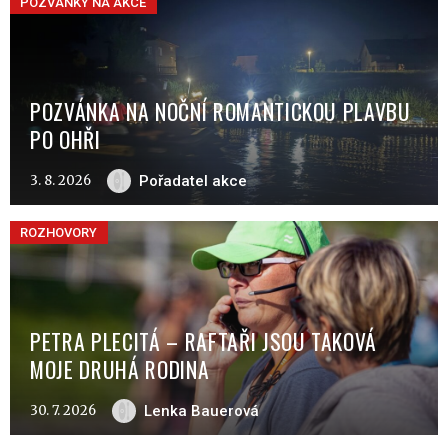
POZVÁNKY NA AKCE
POZVÁNKA NA NOČNÍ ROMANTICKOU PLAVBU
PO OHŘI
3. 8. 2026
Pořadatel akce
ROZHOVORY
PETRA PLECITÁ – RAFTAŘI JSOU TAKOVÁ
MOJE DRUHÁ RODINA
30. 7. 2026
Lenka Bauerová