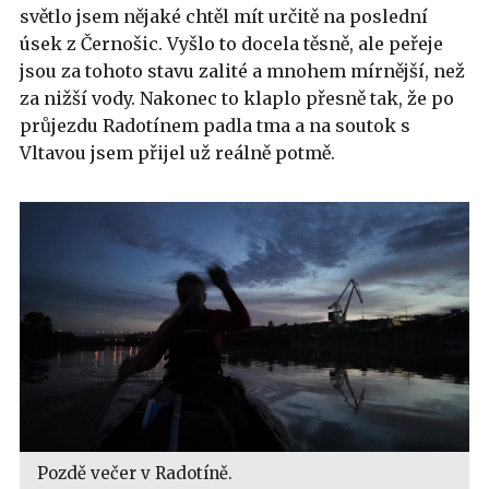
světlo jsem nějaké chtěl mít určitě na poslední
úsek z Černošic. Vyšlo to docela těsně, ale peřeje
jsou za tohoto stavu zalité a mnohem mírnější, než
za nižší vody. Nakonec to klaplo přesně tak, že po
průjezdu Radotínem padla tma a na soutok s
Vltavou jsem přijel už reálně potmě.
Pozdě večer v Radotíně.