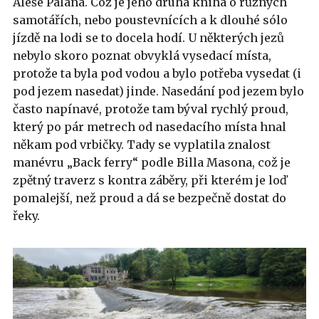
Aleše Palána. Což je jeho druhá kniha o různých
samotářích, nebo poustevnících a k dlouhé sólo
jízdě na lodi se to docela hodí. U některých jezů
nebylo skoro poznat obvyklá vysedací místa,
protože ta byla pod vodou a bylo potřeba vysedat (i
pod jezem nasedat) jinde. Nasedání pod jezem bylo
často napínavé, protože tam býval rychlý proud,
který po pár metrech od nasedacího místa hnal
někam pod vrbičky. Tady se vyplatila znalost
manévru „Back ferry“ podle Billa Masona, což je
zpětný traverz s kontra záběry, při kterém je loď
pomalejší, než proud a dá se bezpečně dostat do
řeky.