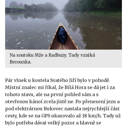
Na soutoku Mže a Radbuzy. Tady vzniká
Berounka.
Pár vlnek u kostela Svatého Jiří bylo v pohodě.
Místní znalec mi říkal, že Bílá Hora se dá jet i za
tohoto stavu, ale na první pohled sám a s
otevřenou kánoí zcela jistě ne. Po přenesení jezu a
pod elektrárnou Bukovec nastala nejrychlejší část
cesty, kde se na GPS ukazovalo až 18 km/h. Tady už
bylo potřeba dávat velký pozor a hlavně se