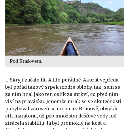
Pod Krašovem.
U Skryjí začalo lít. A lilo pořádně. Akorát vepředu
byl pořád takový srpek modré oblohy, tak jsem se
za ním hnal jako ten oslík za mrkví, co před ním
visí na provázku. Jenomže mrak se ve skutečnosti
pohyboval zároveň se mnou a v Branově, obvykle
cíli maratonu, už pro množství dešťové vody loď
ztrácela stabilitu. Já byl promoklý na kost a