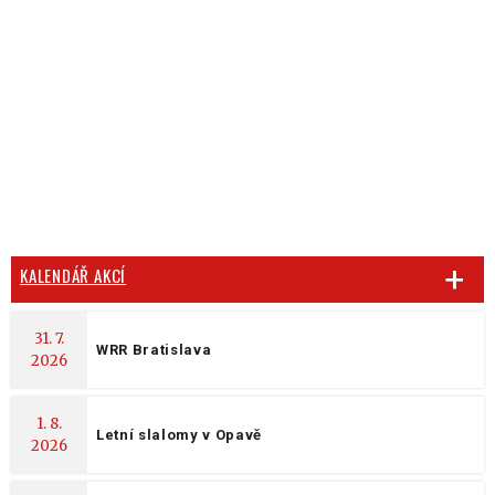
KALENDÁŘ AKCÍ
31. 7.
WRR Bratislava
2026
1. 8.
Letní slalomy v Opavě
2026