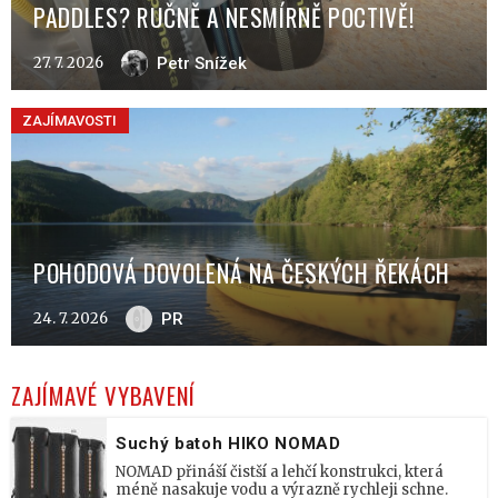
PADDLES? RUČNĚ A NESMÍRNĚ POCTIVĚ!
27. 7. 2026
Petr Snížek
ZAJÍMAVOSTI
POHODOVÁ DOVOLENÁ NA ČESKÝCH ŘEKÁCH
24. 7. 2026
PR
ZAJÍMAVÉ VYBAVENÍ
Suchý batoh HIKO NOMAD
NOMAD přináší čistší a lehčí konstrukci, která
méně nasakuje vodu a výrazně rychleji schne.