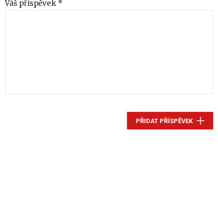
Váš příspěvek *
PŘIDAT PŘÍSPĚVEK