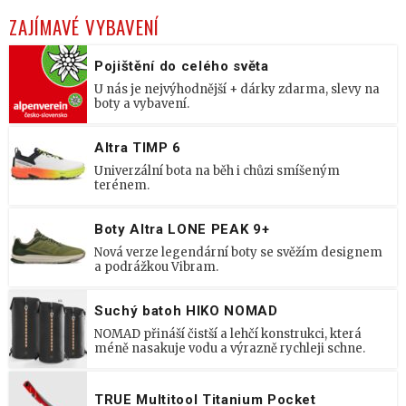
ZAJÍMAVÉ VYBAVENÍ
Pojištění do celého světa
U nás je nejvýhodnější + dárky zdarma, slevy na
boty a vybavení.
Altra TIMP 6
Univerzální bota na běh i chůzi smíšeným
terénem.
Boty Altra LONE PEAK 9+
Nová verze legendární boty se svěžím designem
a podrážkou Vibram.
Suchý batoh HIKO NOMAD
NOMAD přináší čistší a lehčí konstrukci, která
méně nasakuje vodu a výrazně rychleji schne.
TRUE Multitool Titanium Pocket