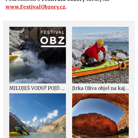
www.FestivalObzory.cz
.
MILUJEŠ VODU? POJĎ S NÁMI NA FESTIVAL OBZORY 9. – 10. 11.
Jirka Oliva objel na kajaku skoro celou Evropu