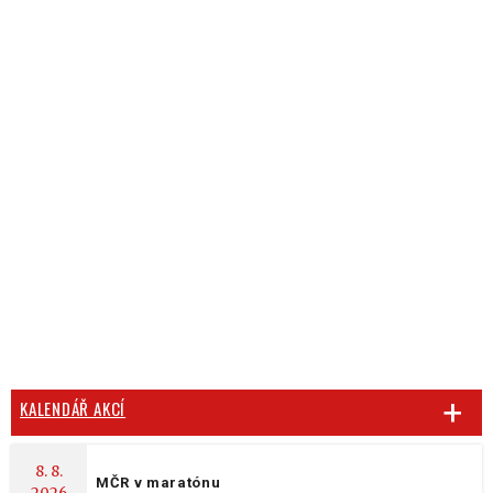
KALENDÁŘ AKCÍ
8. 8.
MČR v maratónu