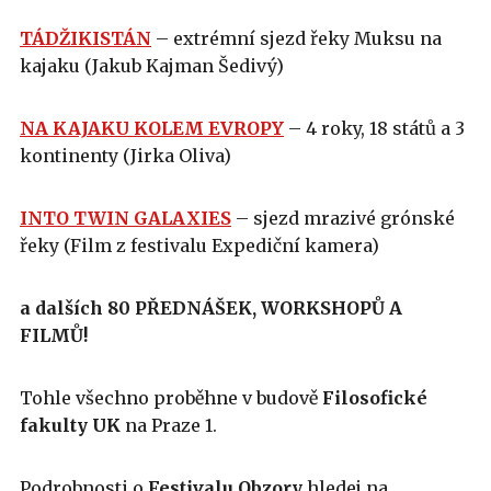
TÁDŽIKISTÁN
– extrémní sjezd řeky Muksu na
kajaku (Jakub Kajman Šedivý)
NA KAJAKU KOLEM EVROPY
– 4 roky, 18 států a 3
kontinenty (Jirka Oliva)
INTO TWIN GALAXIES
– sjezd mrazivé grónské
řeky (Film z festivalu Expediční kamera)
a dalších 80 PŘEDNÁŠEK, WORKSHOPŮ A
FILMŮ!
Tohle všechno proběhne v budově
Filosofické
fakulty UK
na Praze 1.
Podrobnosti o
Festivalu Obzory
hledej na