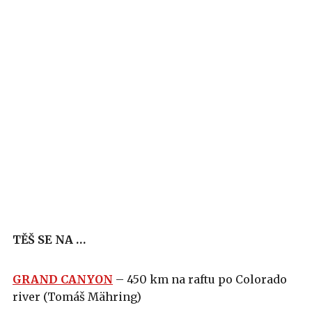
TĚŠ SE NA …
GRAND CANYON
– 450 km na raftu po Colorado
river (Tomáš Mähring)