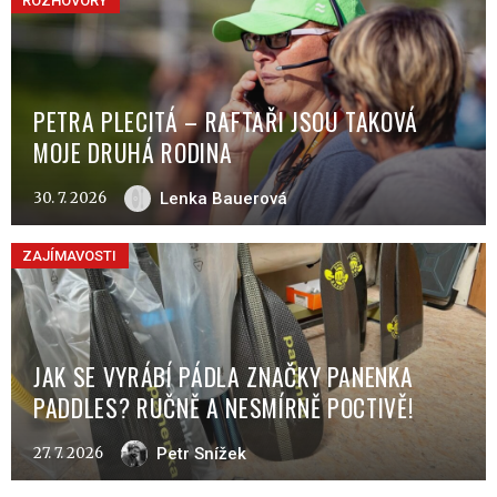
ROZHOVORY
PETRA PLECITÁ – RAFTAŘI JSOU TAKOVÁ
MOJE DRUHÁ RODINA
30. 7. 2026
Lenka Bauerová
ZAJÍMAVOSTI
JAK SE VYRÁBÍ PÁDLA ZNAČKY PANENKA
PADDLES? RUČNĚ A NESMÍRNĚ POCTIVĚ!
27. 7. 2026
Petr Snížek