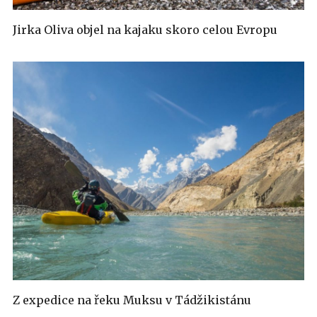
Jirka Oliva objel na kajaku skoro celou Evropu
Z expedice na řeku Muksu v Tádžikistánu