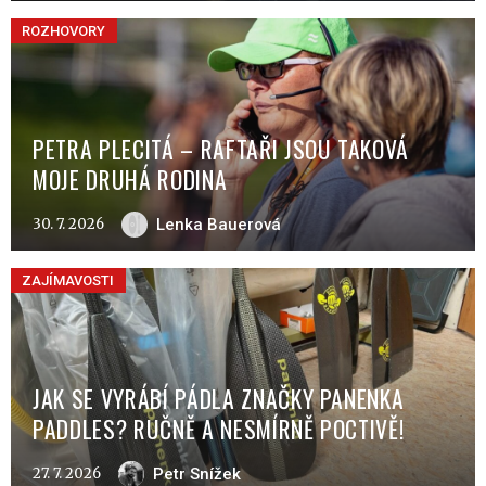
ROZHOVORY
PETRA PLECITÁ – RAFTAŘI JSOU TAKOVÁ
MOJE DRUHÁ RODINA
30. 7. 2026
Lenka Bauerová
ZAJÍMAVOSTI
JAK SE VYRÁBÍ PÁDLA ZNAČKY PANENKA
PADDLES? RUČNĚ A NESMÍRNĚ POCTIVĚ!
27. 7. 2026
Petr Snížek