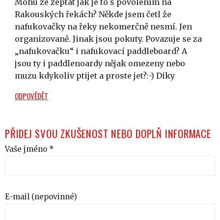
Mohu ze zeptat jak je to s povolením na
Rakouských řekách? Někde jsem četl že
nafukovačky na řeky nekomerčně nesmí. Jen
organizovaně. Jinak jsou pokuty. Povazuje se za
„nafukovačku“ i nafukovací paddleboard? A
jsou ty i paddlenoardy nějak omezeny nebo
muzu kdykoliv ptijet a proste jet?:-) Diky
ODPOVĚDĚT
PŘIDEJ SVOU ZKUŠENOST NEBO DOPLŇ INFORMACE
Vaše jméno *
E-mail (nepovinné)