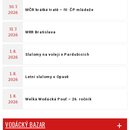
30. 7.
MČR krátké tratě – IV. ČP mládeže
2026
31. 7.
WRR Bratislava
2026
1. 8.
Slalomy na voleji v Pardubicích
2026
1. 8.
Letní slalomy v Opavě
2026
1. 8.
Welká Wodácká Pouť – 26. ročník
2026
VODÁCKÝ BAZAR