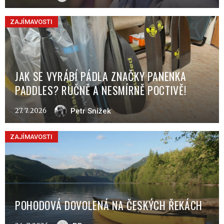
ZAJÍMAVOSTI
JAK SE VYRÁBÍ PÁDLA ZNAČKY PANENKA
PADDLES? RUČNĚ A NESMÍRNĚ POCTIVĚ!
27. 7. 2026
Petr Snížek
ZAJÍMAVOSTI
POHODOVÁ DOVOLENÁ NA ČESKÝCH ŘEKÁCH