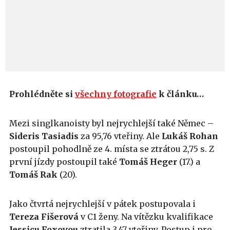
Prohlédněte si
všechny fotografie
k článku…
Mezi singlkanoisty byl nejrychlejší také Němec –
Sideris
Tasiadis
za 95,76 vteřiny. Ale
Lukáš
Rohan
postoupil pohodlně ze 4. místa se ztrátou 2,75 s. Z
první jízdy postoupil také
Tomáš
Heger
(17.) a
Tomáš
Rak
(20).
Jako čtvrtá nejrychlejší v pátek postupovala i
Tereza
Fišerová
v C1 ženy. Na vítězku kvalifikace
Jessicu Foxovou
ztratila 3,47 vteřiny. Postup i pro