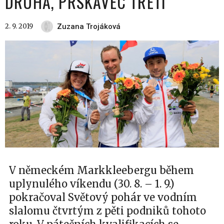
DRUHÁ, PRSKAVEC TŘETÍ
2. 9. 2019
Zuzana Trojáková
V německém Markkleebergu během
uplynulého víkendu (30. 8. – 1. 9.)
pokračoval Světový pohár ve vodním
slalomu čtvrtým z pěti podniků tohoto