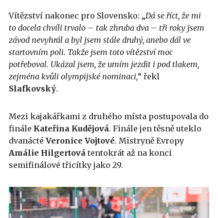
Vítězství nakonec pro Slovensko: „
Dá se říct, že mi
to docela chvíli trvalo – tak zhruba dva – tři roky jsem
závod nevyhrál a byl jsem stále druhý, anebo dál ve
startovním poli. Takže jsem toto vítězství moc
potřeboval. Ukázal jsem, že umím jezdit i pod tlakem,
zejména kvůli olympijské nominaci,
“ řekl
Slafkovský
.
Mezi kajakářkami z druhého místa postupovala do
finále
Kateřina
Kudějová
. Finále jen těsně uteklo
dvanácté
Veronice
Vojtové
. Mistryně Evropy
Amálie
Hilgertová
tentokrát až na konci
semifinálové třicítky jako 29.