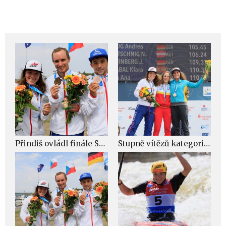
Přindiš ovládl finále Světového poháry v Markkleebergu. Fišerová druhá, Prskavec třetí
Stupně vítězů kategorie C1 ženy / F: Martin Hladík, kanoe.cz