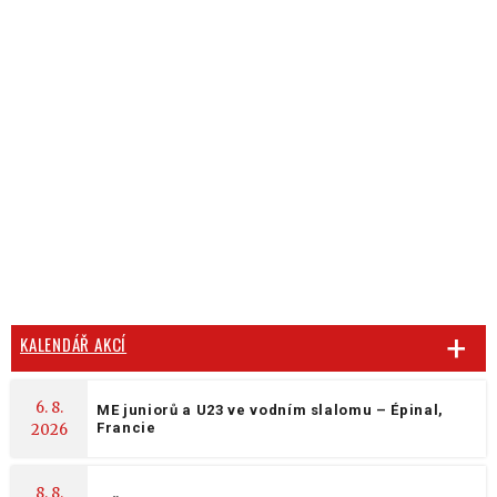
KALENDÁŘ AKCÍ
6. 8.
ME juniorů a U23 ve vodním slalomu – Épinal,
Francie
2026
8. 8.