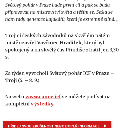
Světový pohár v Praze bude první cíl a pak se budu
připravovat na mistrovství světa a těším se. Sešla se
nám tady generace kajakářů, která je extrémně silná.
„
Trojici českých závodníků na skvělém pátém
místě uzavřel
Vavřinec
Hradilek
, který byl
spokojený a na skvělý čas Přindiše ztratil jen 3,30
s.
Za týden vyvrcholí Světový pohár ICF v
Praze –
Troji
(6. – 8. 9.)
Na webu
www.canoe.icf
se můžete podívat na
kompletní
výsledky
.
PŘIDEJ SVOU ZKUŠENOST NEBO DOPLŇ INFORMACE