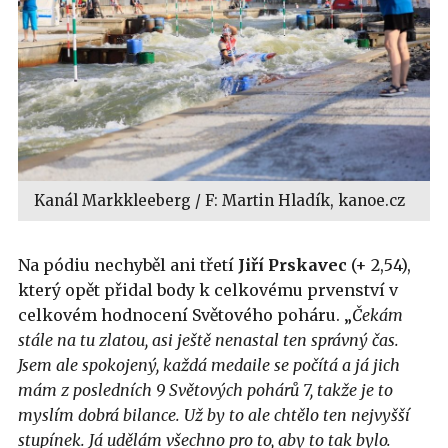
Kanál Markkleeberg / F: Martin Hladík, kanoe.cz
Na pódiu nechyběl ani třetí
Jiří
Prskavec
(+ 2,54),
který opět přidal body k celkovému prvenství v
celkovém hodnocení Světového poháru. „
Čekám
stále na tu zlatou, asi ještě nenastal ten správný čas.
Jsem ale spokojený, každá medaile se počítá a já jich
mám z posledních 9 Světových pohárů 7, takže je to
myslím dobrá bilance. Už by to ale chtělo ten nejvyšší
stupínek. Já udělám všechno pro to, aby to tak bylo.