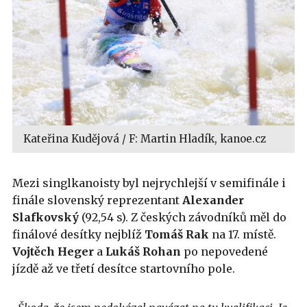
Kateřina Kudějová / F: Martin Hladík, kanoe.cz
Mezi singlkanoisty byl nejrychlejší v semifinále i
finále slovenský reprezentant
Alexander
Slafkovský
(92,54 s). Z českých závodníků měl do
finálové desítky nejblíž
Tomáš
Rak
na 17. místě.
Vojtěch
Heger
a
Lukáš
Rohan
po nepovedené
jízdě až ve třetí desítce startovního pole.