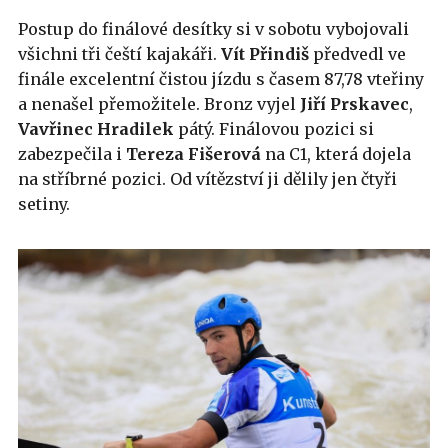
Postup do finálové desítky si v sobotu vybojovali
všichni tři čeští kajakáři.
Vít Přindiš
předvedl ve
finále excelentní čistou jízdu s časem 87,78 vteřiny
a nenašel přemožitele. Bronz vyjel
Jiří Prskavec
,
Vavřinec
Hradilek
pátý. Finálovou pozici si
zabezpečila i
Tereza Fišerová
na C1, která dojela
na stříbrné pozici. Od vítězství ji dělily jen čtyři
setiny.