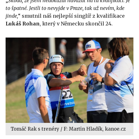
„
Škoda, že jsem nedokázal navázat na tu kvalifikaci. Je
to špatné. Jestli to nevyjde v Praze, tak už nevím, kde
jinde,
“ smutnil náš nejlepší singlíř z kvalifikace
Lukáš
Rohan
, který v Německu skončil 24.
Tomáč Rak s trenéry / F: Martin Hladík, kanoe.cz