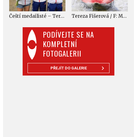
Čeští medailisté – Tereza Fišerová, Vítek Přindiš a Jiří Prskavec / F: Martin Hladík, kanoe.cz
Tereza Fišerová / F: Martin Hladík, kanoe.cz
PODÍVEJTE SE NA
KOMPLETNÍ
FOTOGALERII
PŘEJÍT DO GALERIE