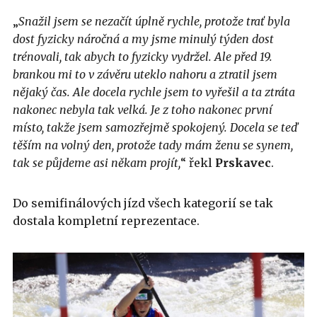
„
Snažil jsem se nezačít úplně rychle, protože trať byla
dost fyzicky náročná a my jsme minulý týden dost
trénovali, tak abych to fyzicky vydržel. Ale před 19.
b
rankou mi to v závěru uteklo nahoru a ztratil jsem
nějaký čas. Ale docela rychle jsem to vyřešil a ta ztráta
nakonec nebyla tak velká. Je z toho nakonec první
místo, takže jsem samozřejmě spokojený. Docela se teď
těším na volný den, protože tady mám ženu se synem,
tak se půjdeme asi někam projít,
“ řekl
Prskavec
.
Do semifinálových jízd všech kategorií se tak
dostala kompletní reprezentace.