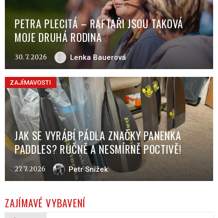
PETRA PLECITÁ – RAFTAŘI JSOU TAKOVÁ
MOJE DRUHÁ RODINA
30. 7. 2026
Lenka Bauerová
ZAJÍMAVOSTI
JAK SE VYRÁBÍ PÁDLA ZNAČKY PANENKA
PADDLES? RUČNĚ A NESMÍRNĚ POCTIVĚ!
27. 7. 2026
Petr Snížek
ZAJÍMAVÉ VYBAVENÍ