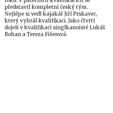
roku. V pátečních kvalifikacích se
představil kompletní český tým.
Nejlépe si vedl kajakář Jiří Prskavec,
který vyhrál kvalifikaci. Jako čtvrtí
dojeli v kvalifikaci singlkanoisté Lukáš
Rohan a Tereza Fišerová.