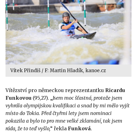
Vítek Přindiš / F: Martin Hladík, kanoe.cz
Vítězství pro německou reprezentantku
Ricardu
Funkovou
(95,27). „
Jsem moc šťastná, protože jsem
vyhrála olympijskou kvalifikaci a snad by mi mělo vyjít
místo do Tokia. Před čtyřmi lety jsem nominaci
pokazila a bylo to pro mne velké zklamání, tak jsem
ráda, že to te
ď
vyšlo,
“ řekla
Funková
.