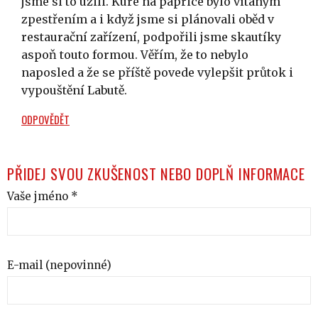
jsme si to užili. Kure na paprice bylo vítaným
zpestřením a i když jsme si plánovali oběd v
restaurační zařízení, podpořili jsme skautíky
aspoň touto formou. Věřím, že to nebylo
naposled a že se příště povede vylepšit průtok i
vypouštění Labutě.
ODPOVĚDĚT
PŘIDEJ SVOU ZKUŠENOST NEBO DOPLŇ INFORMACE
Vaše jméno *
E-mail (nepovinné)