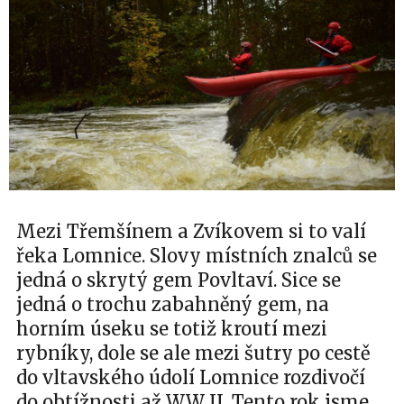
Mezi Třemšínem a Zvíkovem si to valí
řeka Lomnice. Slovy místních znalců se
jedná o skrytý gem Povltaví. Sice se
jedná o trochu zabahněný gem, na
horním úseku se totiž kroutí mezi
rybníky, dole se ale mezi šutry po cestě
do vltavského údolí Lomnice rozdivočí
do obtížnosti až WW II. Tento rok jsme