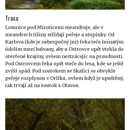
Trasa
Lomnice pod Miroticemi meandruje, ale v
meandrech tišiny střídají peřeje a stupínky. Od
Karlova (kde je nebezpečný jez) řeka teče lesnatým
údolím mezi balvany, aby u Ostrovce opět vtekla do
otevřené krajiny, ovšem neztrácejíc na proudnosti.
Pod Ostrovcem řeka opět vteče do lesa, kde se ještě
zvýší spád. Pod soutokem se Skalicí se obvykle
peřeje rozplynou v Orlíku, ovšem když je upuštěný,
tak trvají až na soutok s Otavou.