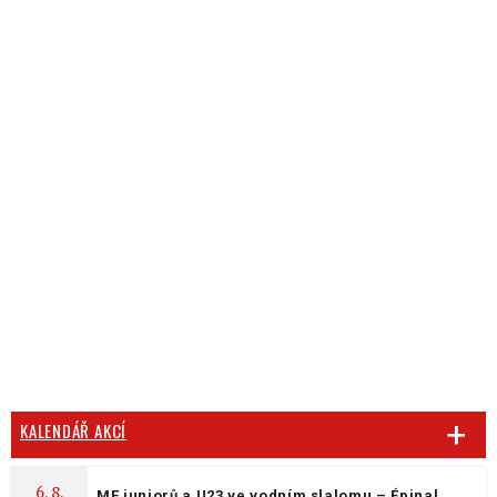
KALENDÁŘ AKCÍ
6. 8.
ME juniorů a U23 ve vodním slalomu – Épinal,