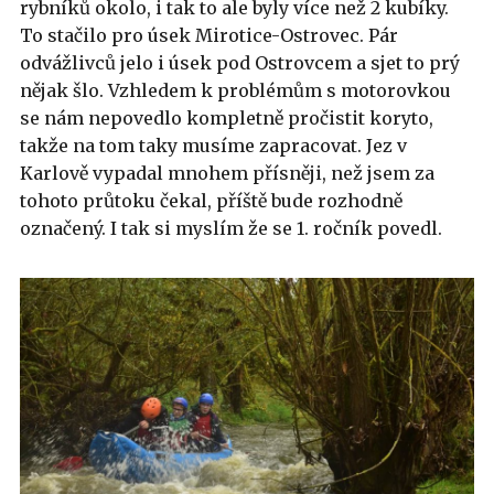
rybníků okolo, i tak to ale byly více než 2 kubíky.
To stačilo pro úsek Mirotice-Ostrovec. Pár
odvážlivců jelo i úsek pod Ostrovcem a sjet to prý
nějak šlo. Vzhledem k problémům s motorovkou
se nám nepovedlo kompletně pročistit koryto,
takže na tom taky musíme zapracovat. Jez v
Karlově vypadal mnohem přísněji, než jsem za
tohoto průtoku čekal, příště bude rozhodně
označený. I tak si myslím že se 1. ročník povedl.