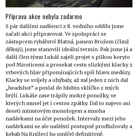
Příprava akce nebyla zadarmo
S pár dalšími nadšenci z 8. vodního oddílu jsme
začali akci připravovat. Ve spolupráci se
zástupcem rybářství Blatná, panem Brožem (čímž
děkuji), jsme stanovili ideální termín. Pak jsme já a
další člen týmu Lukáš zajeli projet s pilkou koryto
pod Miroticemi a prosekat cestu slizkými klacky z
vrbových hlav připomínajících spíš hlavu medúzy.
Klacky se svíjely a ohýbaly, až mě jeden z nich dal
„headshot“ a poslal do hlubin sklíčko z mých
brýlí. Lukáše zase trápily mokré ponožky, ve
kterých musel jet i cestou zpátky. Dal to najevo asi
deseti minutovým monologem a mnoha
nadávkami na účet ponožek. Intervaly mezi jeho
nadávkami se ale naštěstí postupně prodlužovaly a
kebab Na Knížecí ho umlčel definitivně.