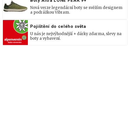
Boty Altra LONE PEAK 9+
Nová verze legendární boty se svěžím designem
a podrážkou Vibram.
Pojištění do celého světa
U nás je nejvýhodnější + dárky zdarma, slevy na
boty a vybavení.