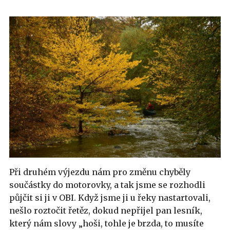
Při druhém výjezdu nám pro změnu chyběly
součástky do motorovky, a tak jsme se rozhodli
půjčit si ji v OBI. Když jsme ji u řeky nastartovali,
nešlo roztočit řetěz, dokud nepřijel pan lesník,
který nám slovy „hoši, tohle je brzda, to musíte