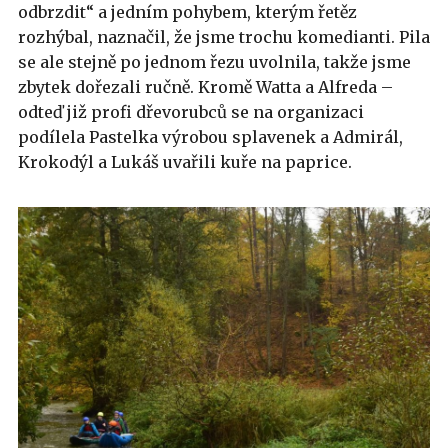
odbrzdit“ a jedním pohybem, kterým řetěz
rozhýbal, naznačil, že jsme trochu komedianti. Pila
se ale stejně po jednom řezu uvolnila, takže jsme
zbytek dořezali ručně. Kromě Watta a Alfreda –
odteď již profi dřevorubců se na organizaci
podílela Pastelka výrobou splavenek a Admirál,
Krokodýl a Lukáš uvařili kuře na paprice.