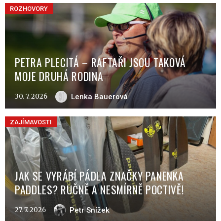
ROZHOVORY
PETRA PLECITÁ – RAFTAŘI JSOU TAKOVÁ
MOJE DRUHÁ RODINA
30. 7. 2026
Lenka Bauerová
ZAJÍMAVOSTI
JAK SE VYRÁBÍ PÁDLA ZNAČKY PANENKA
PADDLES? RUČNĚ A NESMÍRNĚ POCTIVĚ!
27. 7. 2026
Petr Snížek