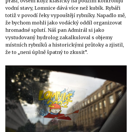
práší, ovšem když klasicky na podzim kontroluju
vodní stavy, Lomnice dává více než kubík. Rybáři
totiž v povodí řeky vypouštějí rybníky. Napadlo mě,
že bychom mohli jako vodácký oddíl organizovat
hromadné splutí. Náš pan Admirál si jako
vystudovaný hydrolog zakalkuloval s objemy
místních rybníků a historickými průtoky a zjistil,
že to „neni úplně špatný to zkusit“.