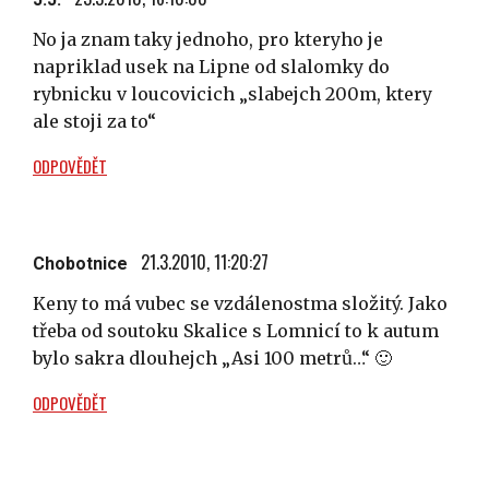
No ja znam taky jednoho, pro kteryho je
napriklad usek na Lipne od slalomky do
rybnicku v loucovicich „slabejch 200m, ktery
ale stoji za to“
ODPOVĚDĚT
21.3.2010, 11:20:27
Chobotnice
Keny to má vubec se vzdálenostma složitý. Jako
třeba od soutoku Skalice s Lomnicí to k autum
bylo sakra dlouhejch „Asi 100 metrů…“ 🙂
ODPOVĚDĚT