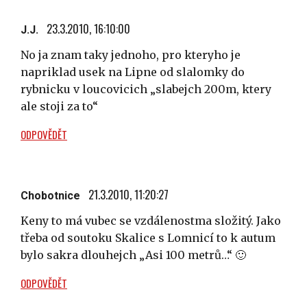
23.3.2010, 16:10:00
J.J.
No ja znam taky jednoho, pro kteryho je
napriklad usek na Lipne od slalomky do
rybnicku v loucovicich „slabejch 200m, ktery
ale stoji za to“
ODPOVĚDĚT
21.3.2010, 11:20:27
Chobotnice
Keny to má vubec se vzdálenostma složitý. Jako
třeba od soutoku Skalice s Lomnicí to k autum
bylo sakra dlouhejch „Asi 100 metrů…“ 🙂
ODPOVĚDĚT