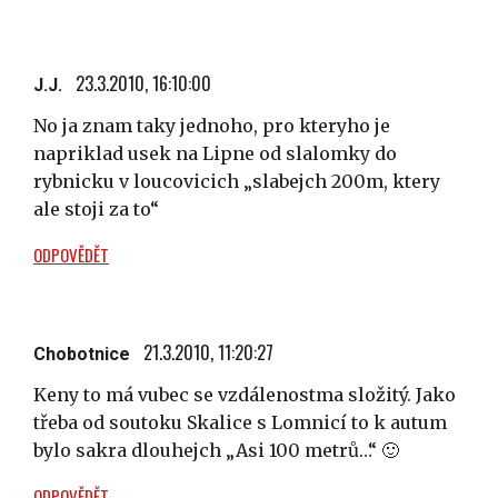
23.3.2010, 16:10:00
J.J.
No ja znam taky jednoho, pro kteryho je
napriklad usek na Lipne od slalomky do
rybnicku v loucovicich „slabejch 200m, ktery
ale stoji za to“
ODPOVĚDĚT
21.3.2010, 11:20:27
Chobotnice
Keny to má vubec se vzdálenostma složitý. Jako
třeba od soutoku Skalice s Lomnicí to k autum
bylo sakra dlouhejch „Asi 100 metrů…“ 🙂
ODPOVĚDĚT