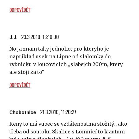
ODPOVĚDĚT
23.3.2010, 16:10:00
J.J.
No ja znam taky jednoho, pro kteryho je
napriklad usek na Lipne od slalomky do
rybnicku v loucovicich „slabejch 200m, ktery
ale stoji za to“
ODPOVĚDĚT
21.3.2010, 11:20:27
Chobotnice
Keny to má vubec se vzdálenostma složitý. Jako
třeba od soutoku Skalice s Lomnicí to k autum