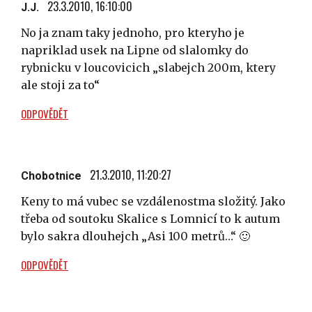
23.3.2010, 16:10:00
J.J.
No ja znam taky jednoho, pro kteryho je
napriklad usek na Lipne od slalomky do
rybnicku v loucovicich „slabejch 200m, ktery
ale stoji za to“
ODPOVĚDĚT
21.3.2010, 11:20:27
Chobotnice
Keny to má vubec se vzdálenostma složitý. Jako
třeba od soutoku Skalice s Lomnicí to k autum
bylo sakra dlouhejch „Asi 100 metrů…“ 🙂
ODPOVĚDĚT