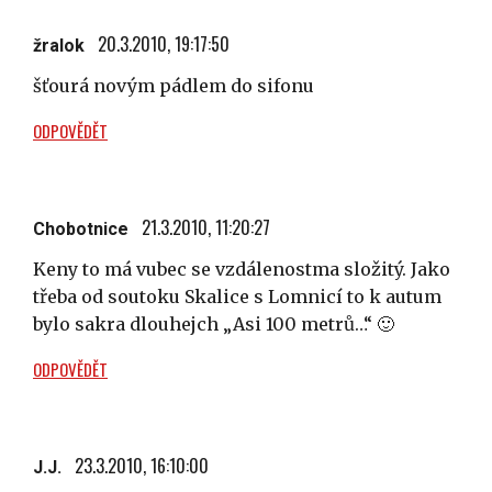
20.3.2010, 19:17:50
žralok
šťourá novým pádlem do sifonu
ODPOVĚDĚT
21.3.2010, 11:20:27
Chobotnice
Keny to má vubec se vzdálenostma složitý. Jako
třeba od soutoku Skalice s Lomnicí to k autum
bylo sakra dlouhejch „Asi 100 metrů…“ 🙂
ODPOVĚDĚT
23.3.2010, 16:10:00
J.J.