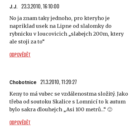
23.3.2010, 16:10:00
J.J.
No ja znam taky jednoho, pro kteryho je
napriklad usek na Lipne od slalomky do
rybnicku v loucovicich „slabejch 200m, ktery
ale stoji za to“
ODPOVĚDĚT
21.3.2010, 11:20:27
Chobotnice
Keny to má vubec se vzdálenostma složitý. Jako
třeba od soutoku Skalice s Lomnicí to k autum
bylo sakra dlouhejch „Asi 100 metrů…“ 🙂
ODPOVĚDĚT