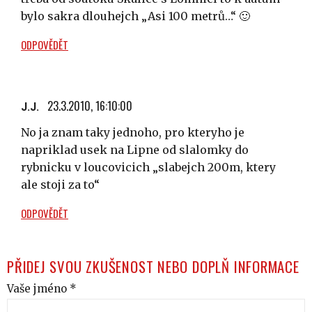
bylo sakra dlouhejch „Asi 100 metrů…“ 🙂
ODPOVĚDĚT
23.3.2010, 16:10:00
J.J.
No ja znam taky jednoho, pro kteryho je
napriklad usek na Lipne od slalomky do
rybnicku v loucovicich „slabejch 200m, ktery
ale stoji za to“
ODPOVĚDĚT
PŘIDEJ SVOU ZKUŠENOST NEBO DOPLŇ INFORMACE
Vaše jméno *