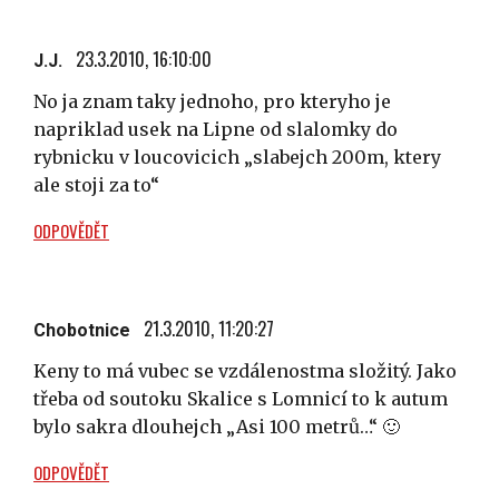
23.3.2010, 16:10:00
J.J.
No ja znam taky jednoho, pro kteryho je
napriklad usek na Lipne od slalomky do
rybnicku v loucovicich „slabejch 200m, ktery
ale stoji za to“
ODPOVĚDĚT
21.3.2010, 11:20:27
Chobotnice
Keny to má vubec se vzdálenostma složitý. Jako
třeba od soutoku Skalice s Lomnicí to k autum
bylo sakra dlouhejch „Asi 100 metrů…“ 🙂
ODPOVĚDĚT