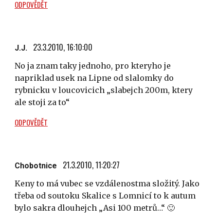
ODPOVĚDĚT
23.3.2010, 16:10:00
J.J.
No ja znam taky jednoho, pro kteryho je
napriklad usek na Lipne od slalomky do
rybnicku v loucovicich „slabejch 200m, ktery
ale stoji za to“
ODPOVĚDĚT
21.3.2010, 11:20:27
Chobotnice
Keny to má vubec se vzdálenostma složitý. Jako
třeba od soutoku Skalice s Lomnicí to k autum
bylo sakra dlouhejch „Asi 100 metrů…“ 🙂