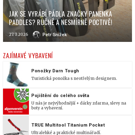
JAK SE VYRÁBÍ PÁDLA ZNAČKY PANENKA
PADDLES? RUČNĚ A NESMÍRNĚ POCTIVĚ!
27. 7. 2026
Petr Snížek
ZAJÍMAVÉ VYBAVENÍ
Ponožky Darn Tough
Turistická ponožka s neotřelým designem.
Pojištění do celého světa
U nás je nejvýhodnější + dárky zdarma, slevy na
boty a vybavení.
TRUE Multitool Titanium Pocket
Ultralehké a praktické multinářadí.