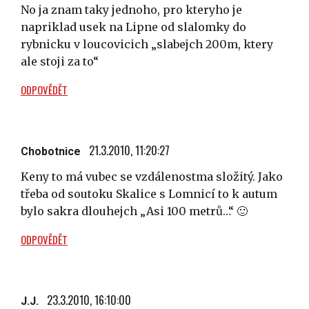
No ja znam taky jednoho, pro kteryho je
napriklad usek na Lipne od slalomky do
rybnicku v loucovicich „slabejch 200m, ktery
ale stoji za to“
ODPOVĚDĚT
21.3.2010, 11:20:27
Chobotnice
Keny to má vubec se vzdálenostma složitý. Jako
třeba od soutoku Skalice s Lomnicí to k autum
bylo sakra dlouhejch „Asi 100 metrů…“ 🙂
ODPOVĚDĚT
23.3.2010, 16:10:00
J.J.