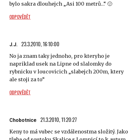
bylo sakra dlouhejch „Asi 100 metrů…“ 🙂
ODPOVĚDĚT
23.3.2010, 16:10:00
J.J.
No ja znam taky jednoho, pro kteryho je
napriklad usek na Lipne od slalomky do
rybnicku v loucovicich „slabejch 200m, ktery
ale stoji za to“
ODPOVĚDĚT
21.3.2010, 11:20:27
Chobotnice
Keny to má vubec se vzdálenostma složitý. Jako
třeba od soutoku Skalice s Lomnicí to k autum