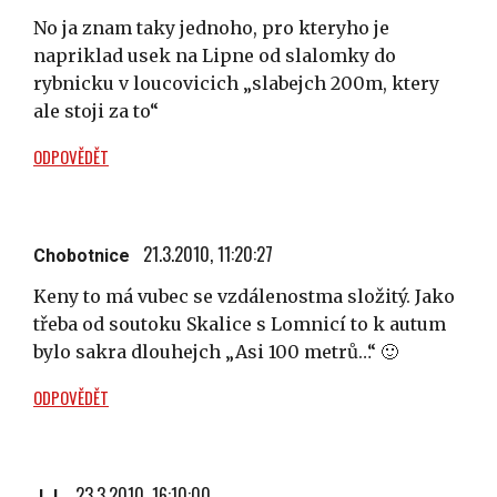
No ja znam taky jednoho, pro kteryho je
napriklad usek na Lipne od slalomky do
rybnicku v loucovicich „slabejch 200m, ktery
ale stoji za to“
ODPOVĚDĚT
21.3.2010, 11:20:27
Chobotnice
Keny to má vubec se vzdálenostma složitý. Jako
třeba od soutoku Skalice s Lomnicí to k autum
bylo sakra dlouhejch „Asi 100 metrů…“ 🙂
ODPOVĚDĚT
23.3.2010, 16:10:00
J.J.