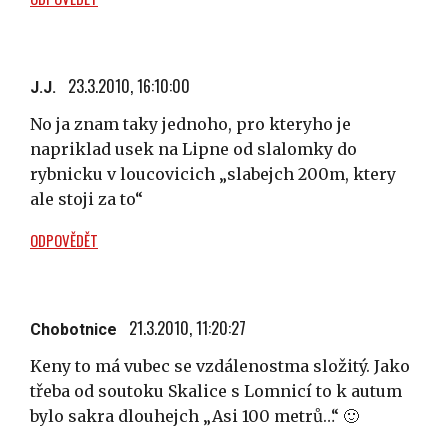
23.3.2010, 16:10:00
J.J.
No ja znam taky jednoho, pro kteryho je
napriklad usek na Lipne od slalomky do
rybnicku v loucovicich „slabejch 200m, ktery
ale stoji za to“
ODPOVĚDĚT
21.3.2010, 11:20:27
Chobotnice
Keny to má vubec se vzdálenostma složitý. Jako
třeba od soutoku Skalice s Lomnicí to k autum
bylo sakra dlouhejch „Asi 100 metrů…“ 🙂