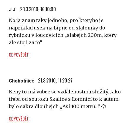
23.3.2010, 16:10:00
J.J.
No ja znam taky jednoho, pro kteryho je
napriklad usek na Lipne od slalomky do
rybnicku v loucovicich „slabejch 200m, ktery
ale stoji za to“
ODPOVĚDĚT
21.3.2010, 11:20:27
Chobotnice
Keny to má vubec se vzdálenostma složitý. Jako
třeba od soutoku Skalice s Lomnicí to k autum
bylo sakra dlouhejch „Asi 100 metrů…“ 🙂
ODPOVĚDĚT