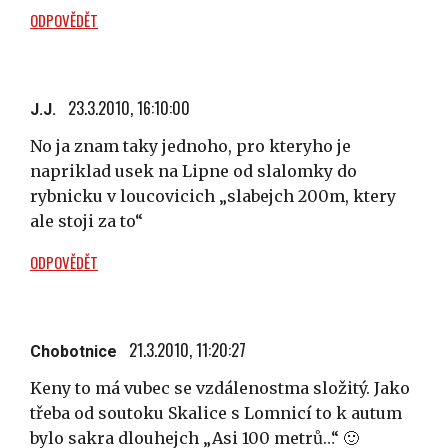
ODPOVĚDĚT
23.3.2010, 16:10:00
J.J.
No ja znam taky jednoho, pro kteryho je
napriklad usek na Lipne od slalomky do
rybnicku v loucovicich „slabejch 200m, ktery
ale stoji za to“
ODPOVĚDĚT
21.3.2010, 11:20:27
Chobotnice
Keny to má vubec se vzdálenostma složitý. Jako
třeba od soutoku Skalice s Lomnicí to k autum
bylo sakra dlouhejch „Asi 100 metrů…“ 🙂