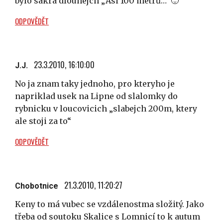
bylo sakra dlouhejch „Asi 100 metrů…“ 🙂
ODPOVĚDĚT
23.3.2010, 16:10:00
J.J.
No ja znam taky jednoho, pro kteryho je
napriklad usek na Lipne od slalomky do
rybnicku v loucovicich „slabejch 200m, ktery
ale stoji za to“
ODPOVĚDĚT
21.3.2010, 11:20:27
Chobotnice
Keny to má vubec se vzdálenostma složitý. Jako
třeba od soutoku Skalice s Lomnicí to k autum