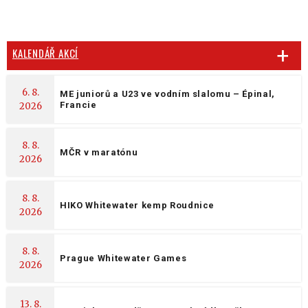
KALENDÁŘ AKCÍ
6. 8.
ME juniorů a U23 ve vodním slalomu – Épinal,
Francie
2026
8. 8.
MČR v maratónu
2026
8. 8.
HIKO Whitewater kemp Roudnice
2026
8. 8.
Prague Whitewater Games
2026
13. 8.