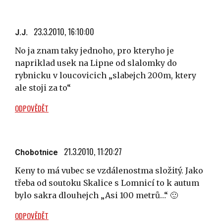
23.3.2010, 16:10:00
J.J.
No ja znam taky jednoho, pro kteryho je
napriklad usek na Lipne od slalomky do
rybnicku v loucovicich „slabejch 200m, ktery
ale stoji za to“
ODPOVĚDĚT
21.3.2010, 11:20:27
Chobotnice
Keny to má vubec se vzdálenostma složitý. Jako
třeba od soutoku Skalice s Lomnicí to k autum
bylo sakra dlouhejch „Asi 100 metrů…“ 🙂
ODPOVĚDĚT