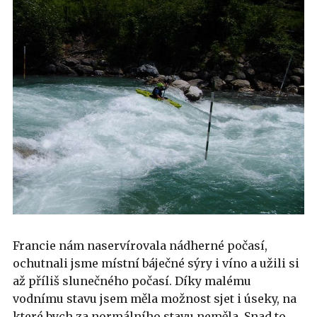
Francie nám naservírovala nádherné počasí,
ochutnali jsme místní báječné sýry i víno a užili si
až příliš slunečného počasí. Díky malému
vodnímu stavu jsem měla možnost sjet i úseky, na
které bych za normálního stavu neměla. Snad to