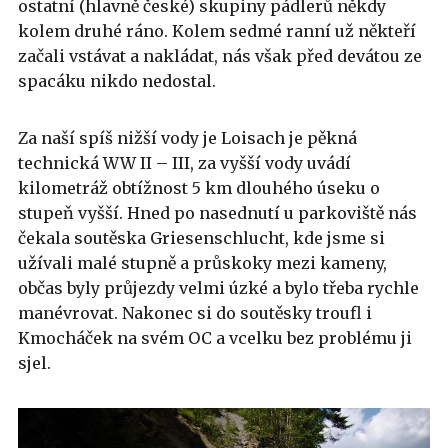
ostatní (hlavně české) skupiny pádlerů někdy
kolem druhé ráno. Kolem sedmé ranní už někteří
začali vstávat a nakládat, nás však před devátou ze
spacáku nikdo nedostal.
Za naší spíš nižší vody je Loisach je pěkná
technická WW II – III, za vyšší vody uvádí
kilometráž obtížnost 5 km dlouhého úseku o
stupeň vyšší. Hned po nasednutí u parkoviště nás
čekala soutěska Griesenschlucht, kde jsme si
užívali malé stupně a průskoky mezi kameny,
občas byly průjezdy velmi úzké a bylo třeba rychle
manévrovat. Nakonec si do soutěsky troufl i
Kmocháček na svém OC a vcelku bez problému ji
sjel.