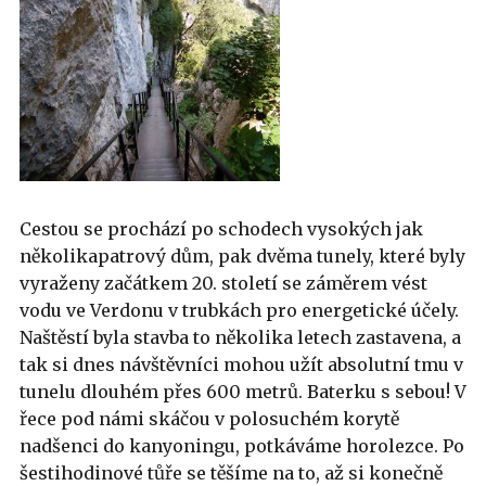
Cestou se prochází po schodech vysokých jak
několikapatrový dům, pak dvěma tunely, které byly
vyraženy začátkem 20. století se záměrem vést
vodu ve Verdonu v trubkách pro energetické účely.
Naštěstí byla stavba to několika letech zastavena, a
tak si dnes návštěvníci mohou užít absolutní tmu v
tunelu dlouhém přes 600 metrů. Baterku s sebou! V
řece pod námi skáčou v polosuchém korytě
nadšenci do kanyoningu, potkáváme horolezce. Po
šestihodinové tůře se těšíme na to, až si konečně