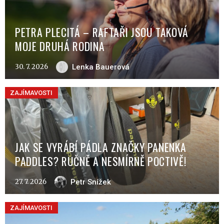
PETRA PLECITÁ – RAFTAŘI JSOU TAKOVÁ
MOJE DRUHÁ RODINA
30. 7. 2026
Lenka Bauerová
ZAJÍMAVOSTI
JAK SE VYRÁBÍ PÁDLA ZNAČKY PANENKA
PADDLES? RUČNĚ A NESMÍRNĚ POCTIVĚ!
27. 7. 2026
Petr Snížek
ZAJÍMAVOSTI