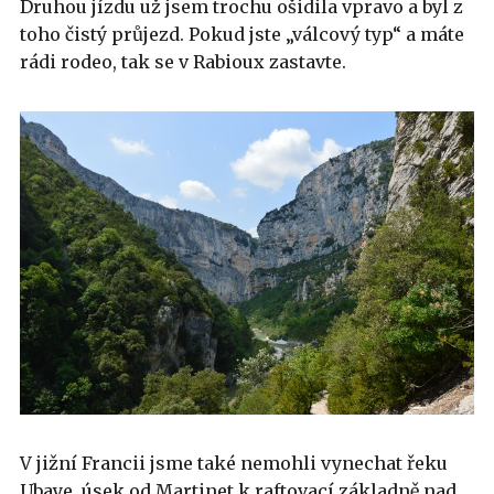
Druhou jízdu už jsem trochu ošidila vpravo a byl z
toho čistý průjezd. Pokud jste „válcový typ“ a máte
rádi rodeo, tak se v Rabioux zastavte.
V jižní Francii jsme také nemohli vynechat řeku
Ubaye, úsek od Martinet k raftovací základně nad