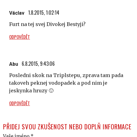
1.8.2015, 1:02:14
Václav
Furt na tej svej Divokej Bestyji?
ODPOVĚDĚT
6.8.2015, 9:43:06
Abu
Posledni skok na Triplstepu, zprava tam pada
takoveh peknej vodopadek a pod nim je
jeskynka hruzy 🙂
ODPOVĚDĚT
PŘIDEJ SVOU ZKUŠENOST NEBO DOPLŇ INFORMACE
Vaše jméno *