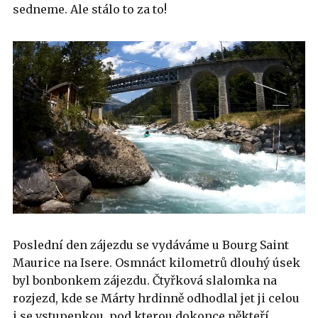
sedneme. Ale stálo to za to!
Poslední den zájezdu se vydáváme u Bourg Saint
Maurice na Isere. Osmnáct kilometrů dlouhý úsek
byl bonbonkem zájezdu. Čtyřková slalomka na
rozjezd, kde se Márty hrdinně odhodlal jet ji celou
i se vstupenkou, pod kterou dokonce někteří