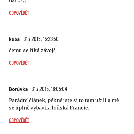
dát… 🙂
ODPOVĚDĚT
31.7.2015, 15:23:50
kuba
čemu se říká závoj?
ODPOVĚDĚT
31.7.2015, 18:05:04
Borůvka
Parádní článek, pěkně jste si to tam užili a mě
se úplně vybavila loňská Francie.
ODPOVĚDĚT