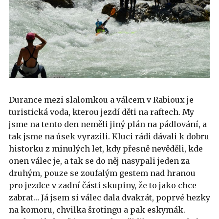
Durance mezi slalomkou a válcem v Rabioux je
turistická voda, kterou jezdí děti na raftech. My
jsme na tento den neměli jiný plán na pádlování, a
tak jsme na úsek vyrazili. Kluci rádi dávali k dobru
historku z minulých let, kdy přesně nevěděli, kde
onen válec je, a tak se do něj nasypali jeden za
druhým, pouze se zoufalým gestem nad hranou
pro jezdce v zadní části skupiny, že to jako chce
zabrat… Já jsem si válec dala dvakrát, poprvé hezky
na komoru, chvilka šrotingu a pak eskymák.