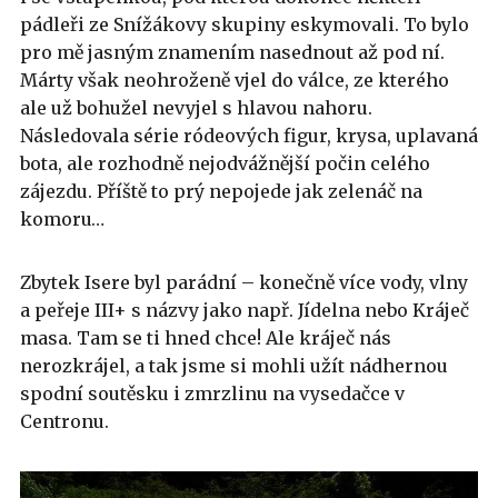
pádleři ze Snížákovy skupiny eskymovali. To bylo
pro mě jasným znamením nasednout až pod ní.
Márty však neohroženě vjel do válce, ze kterého
ale už bohužel nevyjel s hlavou nahoru.
Následovala série ródeových figur, krysa, uplavaná
bota, ale rozhodně nejodvážnější počin celého
zájezdu. Příště to prý nepojede jak zelenáč na
komoru…
Zbytek Isere byl parádní – konečně více vody, vlny
a peřeje III+ s názvy jako např. Jídelna nebo Kráječ
masa. Tam se ti hned chce! Ale kráječ nás
nerozkrájel, a tak jsme si mohli užít nádhernou
spodní soutěsku i zmrzlinu na vysedačce v
Centronu.