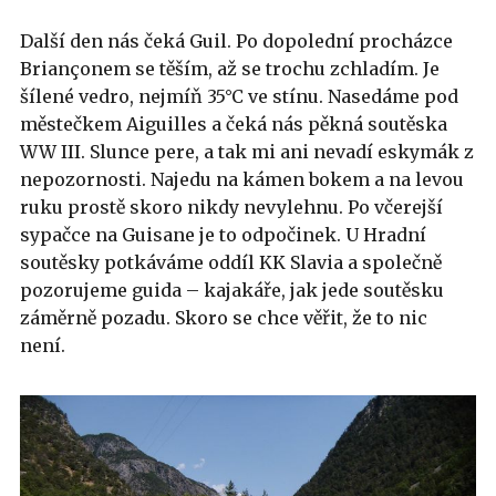
Další den nás čeká Guil. Po dopolední procházce
Briançonem se těším, až se trochu zchladím. Je
šílené vedro, nejmíň 35°C ve stínu. Nasedáme pod
městečkem Aiguilles a čeká nás pěkná soutěska
WW III. Slunce pere, a tak mi ani nevadí eskymák z
nepozornosti. Najedu na kámen bokem a na levou
ruku prostě skoro nikdy nevylehnu. Po včerejší
sypačce na Guisane je to odpočinek. U Hradní
soutěsky potkáváme oddíl KK Slavia a společně
pozorujeme guida – kajakáře, jak jede soutěsku
záměrně pozadu. Skoro se chce věřit, že to nic
není.