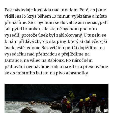
Pak následuje kaskáda nad tunelem. Poté, co jsme
viděli asi 5 krys během 10 minut, vylézáme a místo
přenášíme. Sice bychom se do válce asi nenasypali
jak pytel brambor, ale stejně bychom pod ním
vysedli, protože úsek byl zablokovaný. U tunelu se
k nám přidává zbytek skupiny, který si dal včerejší
úsek ještě jednou. Bez větších potíží dojíždíme na
vysedačku nad přehradou a přejíždíme na
Durance, na válec na Rabioux. Po náročném
pádlování necháváme rodeo na zítra a přesouváme
se do místního bufetu na pivo a hranolky.