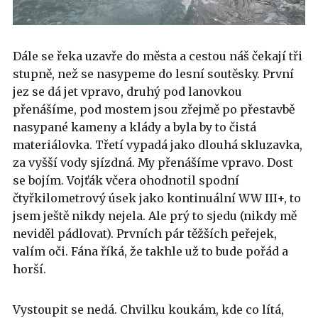
Dále se řeka uzavře do města a cestou náš čekají tři
stupně, než se nasypeme do lesní soutěsky. První
jez se dá jet vpravo, druhý pod lanovkou
přenášíme, pod mostem jsou zřejmě po přestavbě
nasypané kameny a klády a byla by to čistá
materiálovka. Třetí vypadá jako dlouhá skluzavka,
za vyšší vody sjízdná. My přenášíme vpravo. Dost
se bojím. Vojťák včera ohodnotil spodní
čtyřkilometrový úsek jako kontinuální WW III+, to
jsem ještě nikdy nejela. Ale prý to sjedu (nikdy mě
neviděl pádlovat). Prvních pár těžších peřejek,
valím oči. Fána říká, že takhle už to bude pořád a
horší.
Vystoupit se nedá. Chvilku koukám, kde co lítá,