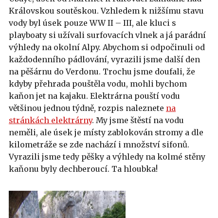
Královskou soutěskou. Vzhledem k nižšímu stavu
vody byl úsek pouze WW II – III, ale kluci s
playboaty si užívali surfovacích vlnek a já parádní
výhledy na okolní Alpy. Abychom si odpočinuli od
každodenního pádlování, vyrazili jsme další den
na pěšárnu do Verdonu. Trochu jsme doufali, že
kdyby přehrada pouštěla vodu, mohli bychom
kaňon jet na kajaku. Elektrárna pouští vodu
většinou jednou týdně, rozpis naleznete
na
stránkách elektrárny
. My jsme štěstí na vodu
neměli, ale úsek je místy zablokován stromy a dle
kilometráže se zde nachází i množství sifonů.
Vyrazili jsme tedy pěšky a výhledy na kolmé stěny
kaňonu byly dechberoucí. Ta hloubka!