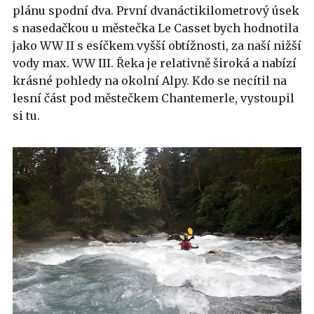
plánu spodní dva. První dvanáctikilometrový úsek
s nasedačkou u městečka Le Casset bych hodnotila
jako WW II s esíčkem vyšší obtížnosti, za naší nižší
vody max. WW III. Řeka je relativně široká a nabízí
krásné pohledy na okolní Alpy. Kdo se necítil na
lesní část pod městečkem Chantemerle, vystoupil
si tu.