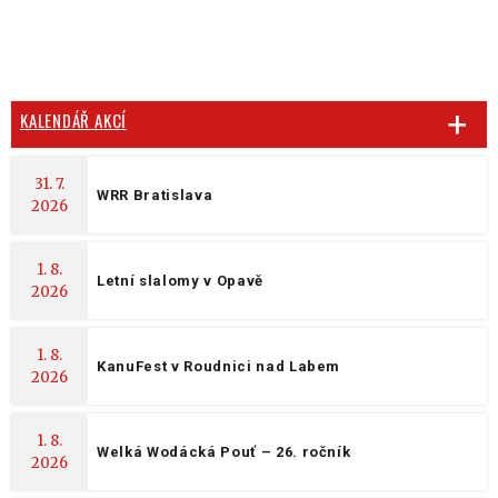
KALENDÁŘ AKCÍ
31. 7.
WRR Bratislava
2026
1. 8.
Letní slalomy v Opavě
2026
1. 8.
KanuFest v Roudnici nad Labem
2026
1. 8.
Welká Wodácká Pouť – 26. ročník
2026