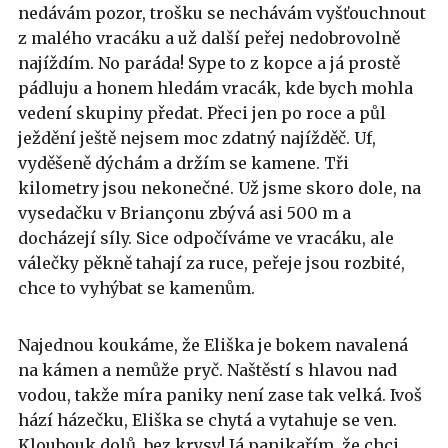
nedávám pozor, trošku se nechávám vyšťouchnout
z malého vracáku a už další peřej nedobrovolně
najíždím. No paráda! Sype to z kopce a já prostě
pádluju a honem hledám vracák, kde bych mohla
vedení skupiny předat. Přeci jen po roce a půl
ježdění ještě nejsem moc zdatný najížděč. Uf,
vyděšeně dýchám a držím se kamene. Tři
kilometry jsou nekonečné. Už jsme skoro dole, na
vysedačku v Briançonu zbývá asi 500 m a
docházejí síly. Sice odpočíváme ve vracáku, ale
válečky pěkně tahají za ruce, peřeje jsou rozbité,
chce to vyhýbat se kamenům.
Najednou koukáme, že Eliška je bokem navalená
na kámen a nemůže pryč. Naštěstí s hlavou nad
vodou, takže míra paniky není zase tak velká. Ivoš
hází házečku, Eliška se chytá a vytahuje se ven.
Kloubouk dolů, bez krysy! Já panikařím, že chci