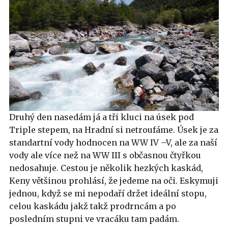
Druhý den nasedám já a tři kluci na úsek pod
Triple stepem, na Hradní si netroufáme. Úsek je za
standartní vody hodnocen na WW IV –V, ale za naší
vody ale více než na WW III s občasnou čtyřkou
nedosahuje. Cestou je několik hezkých kaskád,
Keny většinou prohlásí, že jedeme na oči. Eskymuji
jednou, když se mi nepodaří držet ideální stopu,
celou kaskádu jakž takž prodrncám a po
posledním stupni ve vracáku tam padám.