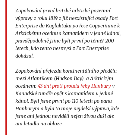
Zopakování první britské arktické pozemní
výpravy z roku 1819 z již neexistující osady Fort
Enterprise do Kugluktuku po řece Coppermine k
Arktickému oceánu s kamarádem v jedné kánoi,
pravděpodobně jsme byli první po téměř 200
letech, kdo tento nesmysl z Fort Enertprise
dokázal.
Zopakování přejezdu kontinentálního předělu
mezi Atlantikem (Hudson Bay) a Arktickým
oceánem:
43 dní proti proudu řeky Hanbury
v
Kanadské tundře opět s kamarádem v jediné
kánoi. Byli jsme první po 110 letech po panu
Hanburym a byla to moje nejdelší výprava, kde
jsme ani jednou neviděli nejen živou duši ale
ani letadlo na obloze.