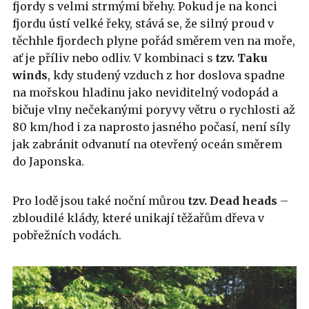
fjordy s velmi strmými břehy. Pokud je na konci
fjordu ústí velké řeky, stává se, že silný proud v
těchhle fjordech plyne pořád směrem ven na moře,
ať je příliv nebo odliv. V kombinaci s
tzv. Taku
winds
, kdy studený vzduch z hor doslova spadne
na mořskou hladinu jako neviditelný vodopád a
bičuje vlny nečekanými poryvy větru o rychlosti až
80 km/hod i za naprosto jasného počasí, není síly
jak zabránit odvanutí na otevřený oceán směrem
do Japonska.
Pro lodě jsou také noční můrou
tzv. Dead heads
–
zbloudilé klády, které unikají těžařům dřeva v
pobřežních vodách.