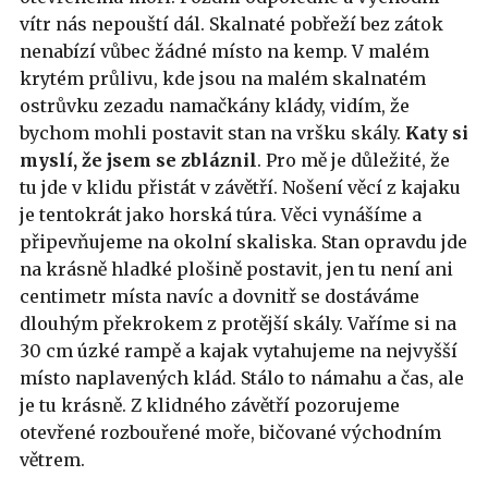
vítr nás nepouští dál. Skalnaté pobřeží bez zátok
nenabízí vůbec žádné místo na kemp. V malém
krytém průlivu, kde jsou na malém skalnatém
ostrůvku zezadu namačkány klády, vidím, že
bychom mohli postavit stan na vršku skály.
Katy si
myslí, že jsem se zbláznil
. Pro mě je důležité, že
tu jde v klidu přistát v závětří. Nošení věcí z kajaku
je tentokrát jako horská túra. Věci vynášíme a
připevňujeme na okolní skaliska. Stan opravdu jde
na krásně hladké plošině postavit, jen tu není ani
centimetr místa navíc a dovnitř se dostáváme
dlouhým překrokem z protější skály. Vaříme si na
30 cm úzké rampě a kajak vytahujeme na nejvyšší
místo naplavených klád. Stálo to námahu a čas, ale
je tu krásně. Z klidného závětří pozorujeme
otevřené rozbouřené moře, bičované východním
větrem.