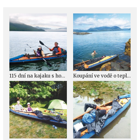
115 dní na kajaku s houslemi podél severního pacifického pobřeží – 1. část
Koupání ve vodě o teplotě 10 °C