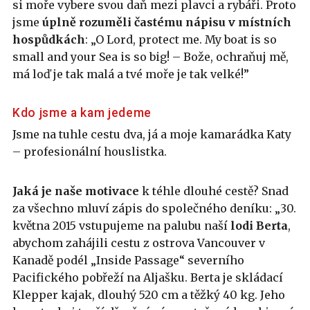
si moře vybere svou daň mezi plavci a rybáři. Proto
jsme
úplně rozuměli častému nápisu v místních
hospůdkách
: „O Lord, protect me. My boat is so
small and your Sea is so big! – Bože, ochraňuj mě,
má loď je tak malá a tvé moře je tak velké!”
Kdo jsme a kam jedeme
Jsme na tuhle cestu dva, já a moje kamarádka Katy
– profesionální houslistka.
Jaká je naše motivace
k téhle dlouhé cestě? Snad
za všechno mluví zápis do společného deníku: „30.
května 2015 vstupujeme na palubu naší
lodi Berta
,
abychom zahájili cestu z ostrova Vancouver v
Kanadě podél „Inside Passage“ severního
Pacifického pobřeží na Aljašku. Berta je skládací
Klepper kajak, dlouhý 520 cm a těžký 40 kg. Jeho