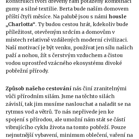
konstrukci tvoří dřevěný rám potažený kombinací
gumy a silné textilie. Berta bude naším domovem
příští čtyři měsíce. Na palubě jsou s námi
housle
„Charlotta“
. Ty budou cestou hrát, kdekoliv bude
příležitost, otevřeným srdcím a domovům v
místech relativně vzdálených moderní civilizaci.
Naší motivací je být venku, používat jen sílu našich
paží a nohou, žít s čerstvým vzduchem a čistou
vodou uprostřed vzácného ekosystému divoké
pobřežní přírody.
Způsob našeho cestování
nás činí zranitelnými
vůči přírodním silám. Jsme na těchto silách
závislí, tak jim musíme naslouchat a naladit se na
rytmus vod a větrů. To nás nepřivede jen ke
spojení s přírodou, ale umožní nám stát se částí
vibrujícího cyklu života na tomto pobřeží. Pouze
nejnutnější vybavení, minimum oblečení, vaření na