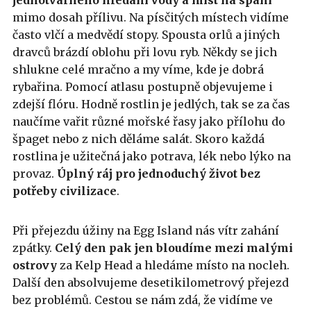
jednotvárného hledání vody a míst na spaní
mimo dosah přílivu. Na písčitých místech vidíme
často vlčí a medvědí stopy. Spousta orlů a jiných
dravců brázdí oblohu při lovu ryb. Někdy se jich
shlukne celé mračno a my víme, kde je dobrá
rybařina. Pomocí atlasu postupně objevujeme i
zdejší flóru. Hodně rostlin je jedlých, tak se za čas
naučíme vařit různé mořské řasy jako přílohu do
špaget nebo z nich děláme salát. Skoro každá
rostlina je užitečná jako potrava, lék nebo lýko na
provaz.
Úplný ráj pro jednoduchý život bez
potřeby civilizace
.
Při přejezdu úžiny na Egg Island nás vítr zahání
zpátky.
Celý den pak jen bloudíme mezi malými
ostrovy
za Kelp Head a hledáme místo na nocleh.
Další den absolvujeme desetikilometrový přejezd
bez problémů. Cestou se nám zdá, že vidíme ve