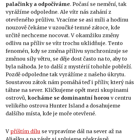
palačinky a odpočíváme
. Počasí se nemění, tak
vyrážíme odpoledne. Ale vítr nás zahání z
otevřeného průlivu. Vracíme se asi míli a hodinu
nouzově čekáme v uzoučké temné zátoce, kde
určitě nechceme nocovat. V okamžiku změny
odlivu na příliv se vítr trochu uklidňuje. Tento
fenomén, kdy se změna přílivu synchronizuje se
změnou síly větru, se děje dost často na to, aby to
byla náhoda. Je to další z mystérií tohohle pobřeží.
Pozdě odpoledne tak vyrážíme z našeho úkrytu.
Soustavou zátok nám pomáhá teď i příliv, který nás
táhne na sever. Kličkujeme opět mezi skupinami
ostrovů,
kocháme se dominantní horou
v centru
velikého ostrova Hunter Island a dosahujeme
dalšího místa, kde je moře otevřené.
V
příštím dílu
se vypravíme dál na sever až na
Aljašku a na závěr si splujeme překrásně