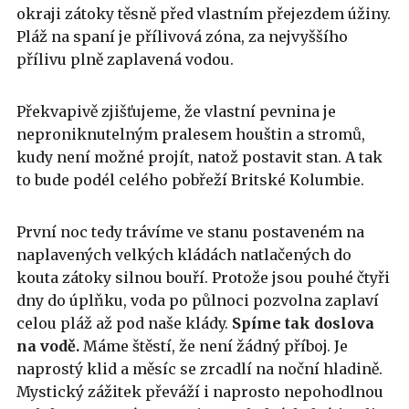
okraji zátoky těsně před vlastním přejezdem úžiny.
Pláž na spaní je přílivová zóna, za nejvyššího
přílivu plně zaplavená vodou.
Překvapivě zjišťujeme, že vlastní pevnina je
neproniknutelným pralesem houštin a stromů,
kudy není možné projít, natož postavit stan. A tak
to bude podél celého pobřeží Britské Kolumbie.
První noc tedy trávíme ve stanu postaveném na
naplavených velkých kládách natlačených do
kouta zátoky silnou bouří. Protože jsou pouhé čtyři
dny do úplňku, voda po půlnoci pozvolna zaplaví
celou pláž až pod naše klády.
Spíme tak doslova
na vodě.
Máme štěstí, že není žádný příboj. Je
naprostý klid a měsíc se zrcadlí na noční hladině.
Mystický zážitek převáží i naprosto nepohodlnou