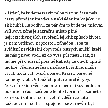
Zjištění, že budeme trávit celou třetinu času naší
cesty
přenášením věcí a nakládáním kajaku, je
skličující
. Kupodivu, za pár dní to budeme milovat.
Přílivová zóna je zázračné místo plné
nejroztodivnějších stvoření, jejichž způsob života
je nám většinou naprostou záhadou. Jsou tu
zvláštní neviditelní obyvatelé ostrých mušlí, kteří
na nás plivou vodu až do výše půl metru tak, že
máme při chození přes ně kalhoty za chvíli úplně
mokré. Všemožné řasy, mořské hvězdice, mušle
všech možných tvarů a barev. Krásné barevné
kameny, krabi.
V loužích pulci a malé ryby
.
Nošení našich věcí sem a tam není nikdy nudné a
postupem času začneme těmto tvorům i rozumět a
za několik dní budeme velmi vděční za tuto
každodenní nádheru spojenou se zdravým byť