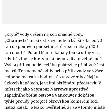
„Kryté“ vody ovšem nejsou snadné vody.
„
Channels
“ mezi ostrovy mohou být široké od 50
km do pouhých pár set metrů a jsou někdy i 100
km dlouhé. Pokud těmito kanály fouká silný vítr,
zdvihá vlny, se kterými si neporadí ani velké lodě.
Výška přílivu podél celého pobřeží je přibližně šest
metrů. To znamená odliv nebo příliv vody ve výšce
jednoho metru za hodinu. Co takové síly dělají v
úzkých kanálech, je velmi obtížné si představit. V
místech jako
Seymour Narrows
uprostřed
západního břehu
ostrova Vancouver
dokážou
tyhle proudy potopit i obrovskou komerční loď,
natož kajak. Je těžko uvěřitelné, že se v tomto místě