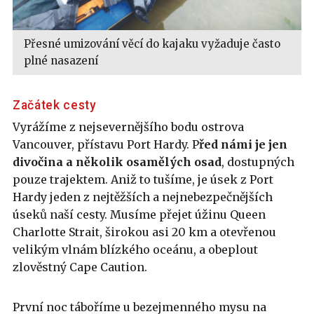
Přesné umizování věcí do kajaku vyžaduje často
plné nasazení
Začátek cesty
Vyrážíme z nejsevernějšího bodu ostrova
Vancouver, přístavu Port Hardy. P
řed námi je jen
divočina a několik osamělých osad
, dostupných
pouze trajektem. Aniž to tušíme, je úsek z Port
Hardy jeden z nejtěžších a nejnebezpečnějších
úseků naší cesty. Musíme přejet úžinu Queen
Charlotte Strait, širokou asi 20 km a otevřenou
velikým vlnám blízkého oceánu, a obeplout
zlověstný Cape Caution.
První noc táboříme u bezejmenného mysu na