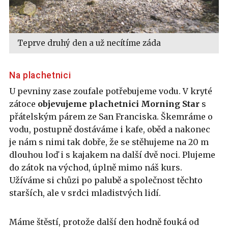
Teprve druhý den a už necítíme záda
Na plachetnici
U pevniny zase zoufale potřebujeme vodu. V kryté
zátoce
objevujeme plachetnici Morning Star
s
přátelským párem ze San Franciska. Škemráme o
vodu, postupně dostáváme i kafe, oběd a nakonec
je nám s nimi tak dobře, že se stěhujeme na 20 m
dlouhou loď i s kajakem na další dvě noci. Plujeme
do zátok na východ, úplně mimo náš kurs.
Užíváme si chůzi po palubě a společnost těchto
starších, ale v srdci mladistvých lidí.
Máme štěstí, protože další den hodně fouká od