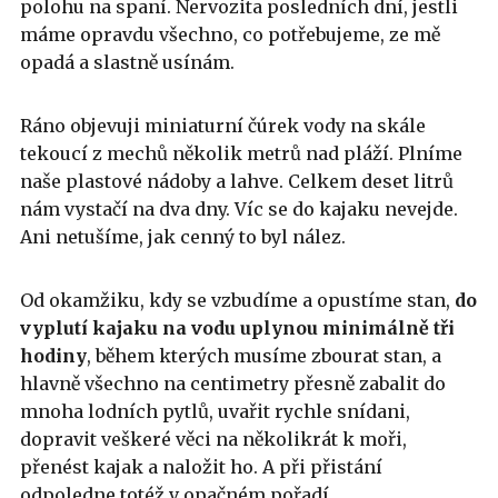
polohu na spaní. Nervozita posledních dní, jestli
máme opravdu všechno, co potřebujeme, ze mě
opadá a slastně usínám.
Ráno objevuji miniaturní čúrek vody na skále
tekoucí z mechů několik metrů nad pláží. Plníme
naše plastové nádoby a lahve. Celkem deset litrů
nám vystačí na dva dny. Víc se do kajaku nevejde.
Ani netušíme, jak cenný to byl nález.
Od okamžiku, kdy se vzbudíme a opustíme stan,
do
vyplutí kajaku na vodu uplynou minimálně tři
hodiny
, během kterých musíme zbourat stan, a
hlavně všechno na centimetry přesně zabalit do
mnoha lodních pytlů, uvařit rychle snídani,
dopravit veškeré věci na několikrát k moři,
přenést kajak a naložit ho. A při přistání
odpoledne totéž v opačném pořadí.