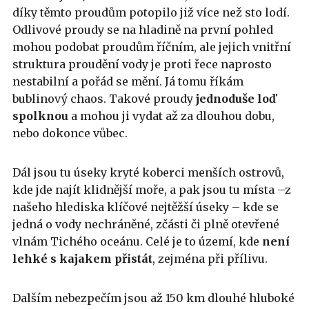
díky těmto proudům potopilo již více než sto lodí.
Odlivové proudy se na hladině na první pohled
mohou podobat proudům říčním, ale jejich vnitřní
struktura proudění vody je proti řece naprosto
nestabilní a pořád se mění. Já tomu říkám
bublinový chaos. Takové proudy
jednoduše loď
spolknou
a mohou ji vydat až za dlouhou dobu,
nebo dokonce vůbec.
Dál jsou tu úseky kryté koberci menších ostrovů,
kde jde najít klidnější moře, a pak jsou tu místa –z
našeho hlediska klíčové nejtěžší úseky – kde se
jedná o vody nechráněné, zčásti či plně otevřené
vlnám Tichého oceánu. Celé je to území, kde
není
lehké s kajakem přistát
, zejména při přílivu.
Dalším nebezpečím jsou až 150 km dlouhé hluboké