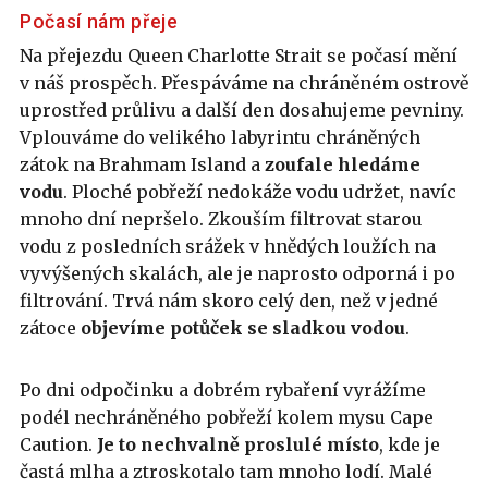
Počasí nám přeje
Na přejezdu Queen Charlotte Strait se počasí mění
v náš prospěch. Přespáváme na chráněném ostrově
uprostřed průlivu a další den dosahujeme pevniny.
Vplouváme do velikého labyrintu chráněných
zátok na Brahmam Island a
zoufale hledáme
vodu
. Ploché pobřeží nedokáže vodu udržet, navíc
mnoho dní nepršelo. Zkouším filtrovat starou
vodu z posledních srážek v hnědých loužích na
vyvýšených skalách, ale je naprosto odporná i po
filtrování. Trvá nám skoro celý den, než v jedné
zátoce
objevíme potůček se sladkou vodou
.
Po dni odpočinku a dobrém rybaření vyrážíme
podél nechráněného pobřeží kolem mysu Cape
Caution.
Je to nechvalně proslulé místo
, kde je
častá mlha a ztroskotalo tam mnoho lodí. Malé