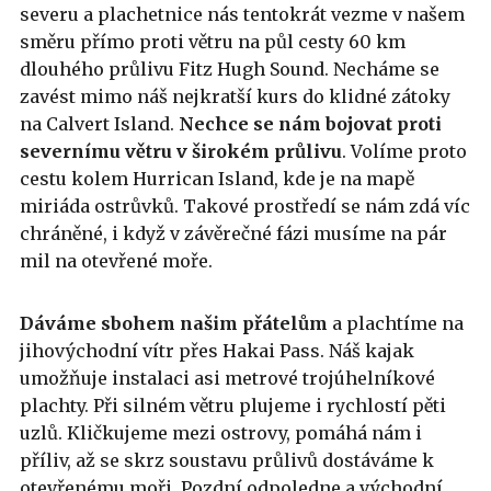
severu a plachetnice nás tentokrát vezme v našem
směru přímo proti větru na půl cesty 60 km
dlouhého průlivu Fitz Hugh Sound. Necháme se
zavést mimo náš nejkratší kurs do klidné zátoky
na Calvert Island.
Nechce se nám bojovat proti
severnímu větru v širokém průlivu
. Volíme proto
cestu kolem Hurrican Island, kde je na mapě
miriáda ostrůvků. Takové prostředí se nám zdá víc
chráněné, i když v závěrečné fázi musíme na pár
mil na otevřené moře.
Dáváme sbohem našim přátelům
a plachtíme na
jihovýchodní vítr přes Hakai Pass. Náš kajak
umožňuje instalaci asi metrové trojúhelníkové
plachty. Při silném větru plujeme i rychlostí pěti
uzlů. Kličkujeme mezi ostrovy, pomáhá nám i
příliv, až se skrz soustavu průlivů dostáváme k
otevřenému moři. Pozdní odpoledne a východní