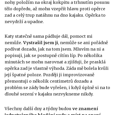
nohy položím na okraj kokpitu a trhnutím posunu
tělo dopředu, až mohu vzepřít hlavu proti opěrce
zad a celý trup natáhnu na dno kajaku. Opěrka to
nevydrží a upadne.
Katy statečně sama pádluje dál, pomoct mi
nemůže.
Vystrašil jsem ji
, nemůže se ani pořádně
podívat dozadu, jak na tom jsem. Mluvím na ni a
popisuji, jak se postupně cítím líp. Po několika
minutách se mohu narovnat a zjišťuji, že prasklá
opěrka zad je vlastně výhoda. Záda mě bolela kvůli
její špatné poloze. Později ji improvizovaně
přemontuji o několik centimetrů dozadu a
problém se zády bude vyřešen, i když úplně si na to
dlouhé sezení v kajaku nezvykneme nikdy.
Všechny další dny a týdny budou
ve znamení