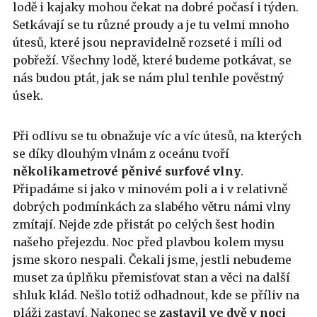
lodě i kajaky mohou čekat na dobré počasí i týden.
Setkávají se tu různé proudy a je tu velmi mnoho
útesů, které jsou nepravidelně rozseté i míli od
pobřeží. Všechny lodě, které budeme potkávat, se
nás budou ptát, jak se nám plul tenhle pověstný
úsek.
Při odlivu se tu obnažuje víc a víc útesů, na kterých
se díky dlouhým vlnám z oceánu tvoří
několikametrové pěnivé surfové vlny
.
Připadáme si jako v minovém poli a i v relativně
dobrých podmínkách za slabého větru námi vlny
zmítají. Nejde zde přistát po celých šest hodin
našeho přejezdu. Noc před plavbou kolem mysu
jsme skoro nespali. Čekali jsme, jestli nebudeme
muset za úplňku přemisťovat stan a věci na další
shluk klád. Nešlo totiž odhadnout, kde se příliv na
pláži zastaví. Nakonec se
zastavil ve dvě v noci