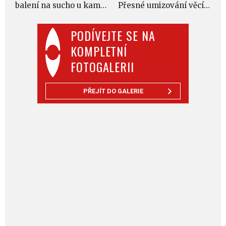
balení na sucho u kamaráda na zahradě v Courtenay (ostrov Vancouver)
Přesné umizování věcí do kajaku vyžaduje často plné nasazení
PODÍVEJTE SE NA
KOMPLETNÍ
FOTOGALERII
PŘEJÍT DO GALERIE