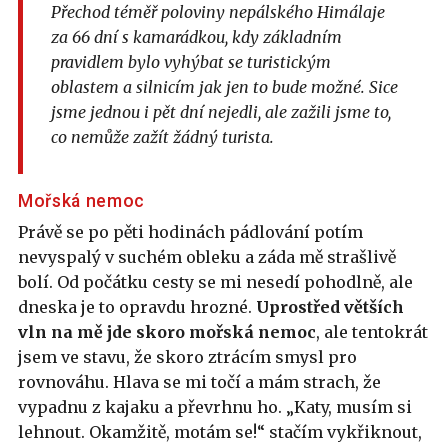
Přechod téměř poloviny nepálského Himálaje
za 66 dní s kamarádkou, kdy základním
pravidlem bylo vyhýbat se turistickým
oblastem a silnicím jak jen to bude možné. Sice
jsme jednou i pět dní nejedli, ale zažili jsme to,
co nemůže zažít žádný turista.
Mořská nemoc
Právě se po pěti hodinách pádlování potím
nevyspalý v suchém obleku a záda mě strašlivě
bolí. Od počátku cesty se mi nesedí pohodlně, ale
dneska je to opravdu hrozné.
Uprostřed větších
vln na mě jde skoro mořská nemoc
, ale tentokrát
jsem ve stavu, že skoro ztrácím smysl pro
rovnováhu. Hlava se mi točí a mám strach, že
vypadnu z kajaku a převrhnu ho. „Katy, musím si
lehnout. Okamžitě, motám se!“ stačím vykřiknout,