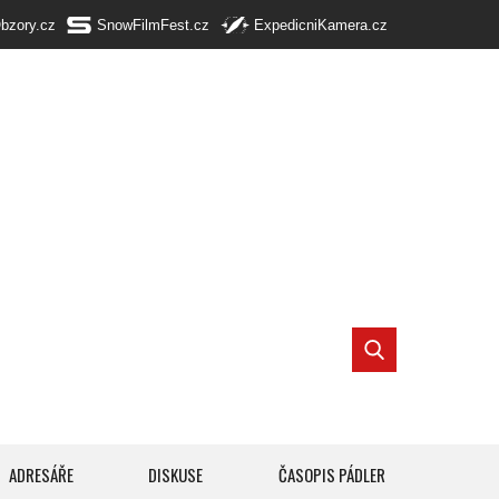
Obzory.cz
SnowFilmFest.cz
ExpedicniKamera.cz
ADRESÁŘE
DISKUSE
ČASOPIS PÁDLER