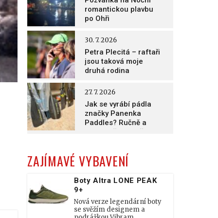
Pozvánka na Noční
romantickou plavbu
po Ohři
30. 7. 2026
Petra Plecitá – raftaři
jsou taková moje
druhá rodina
27. 7. 2026
Jak se vyrábí pádla
značky Panenka
Paddles? Ručně a
nesmírně poctivě!
ZAJÍMAVÉ VYBAVENÍ
Boty Altra LONE PEAK
9+
Nová verze legendární boty
se svěžím designem a
podrážkou Vibram.