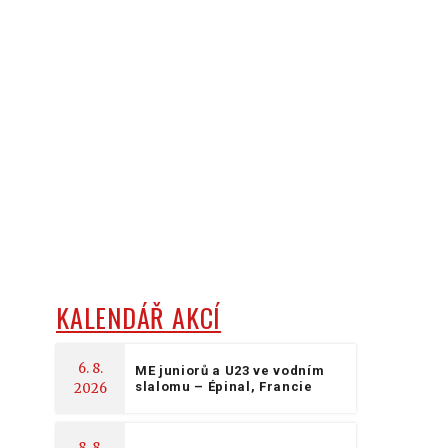
KALENDÁŘ AKCÍ
6. 8.
ME juniorů a U23 ve vodním
slalomu – Épinal, Francie
2026
8. 8.