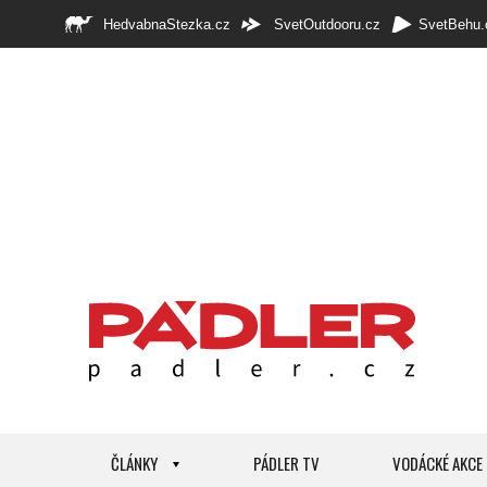
HedvabnaStezka.cz
SvetOutdooru.cz
SvetBehu.
ČLÁNKY
PÁDLER TV
VODÁCKÉ AKCE