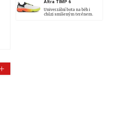
Altra TIMP 6
Univerzální bota na běh i
chůzi smíšeným terénem.