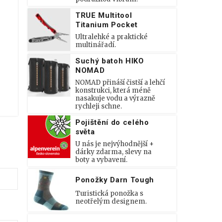
TRUE Multitool
Titanium Pocket
Ultralehké a praktické
multinářadí.
Suchý batoh HIKO
NOMAD
NOMAD přináší čistší a lehčí
konstrukci, která méně
nasakuje vodu a výrazně
rychleji schne.
Pojištění do celého
světa
U nás je nejvýhodnější +
dárky zdarma, slevy na
boty a vybavení.
Ponožky Darn Tough
Turistická ponožka s
neotřelým designem.