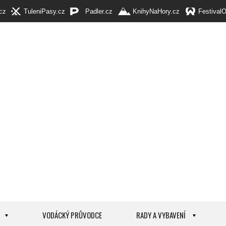
cz
TuleniPasy.cz
Padler.cz
KnihyNaHory.cz
Festival
VODÁCKÝ PRŮVODCE
RADY A VYBAVENÍ