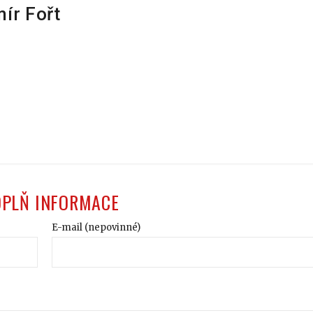
ír Fořt
OPLŇ INFORMACE
E-mail (nepovinné)