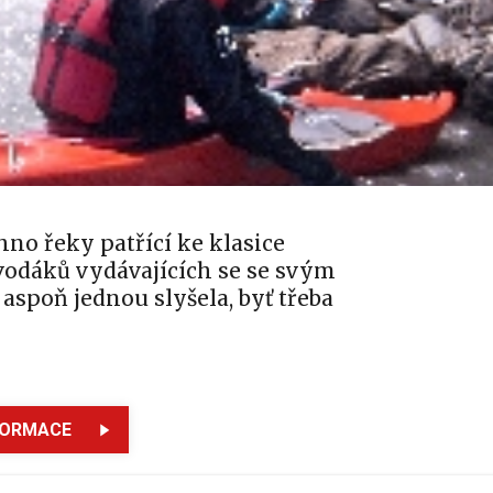
hno řeky patřící ke klasice
vodáků vydávajících se se svým
aspoň jednou slyšela, byť třeba
FORMACE