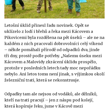
Letošní úklid přinesl řadu novinek. Opět se
uklízelo z lodí i břehů a řeka mezi Kácovem a
Pikovicemi byla rozdělena na pět úseků – ale ne na
každém z nich pracovali dobrovolníci celý víkend
– někde pomáhali přírodě od odpadků dva, jinde
tři dny, prostě podle potřeby. „Našemu úseku mezi
Kácovem a Malovidy zkrácení úklidu prospělo,
protože v posledních letech tady moc nepořádku
nebylo. Ani letos tomu není jinak, s výjimkou okolí
železniční trati, která se rekonstruuje.
Odpadky tam ale nejsou od vodáků, ale dělníků,
kteří na trati pracují – jen z náspu pod kolejí,
která kopíruje řeku, jsme v Kácově mezi