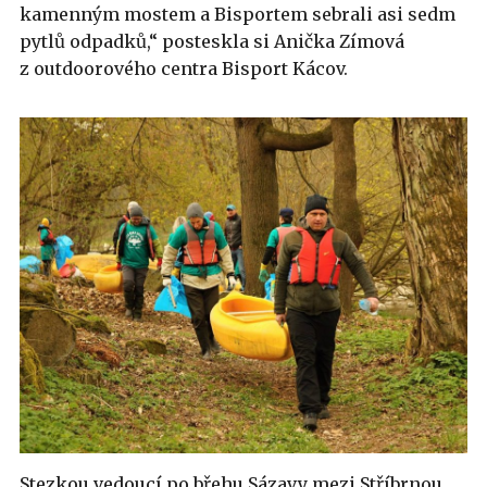
kamenným mostem a Bisportem sebrali asi sedm
pytlů odpadků,“ posteskla si Anička Zímová
z outdoorového centra Bisport Kácov.
Stezkou vedoucí po břehu Sázavy mezi Stříbrnou