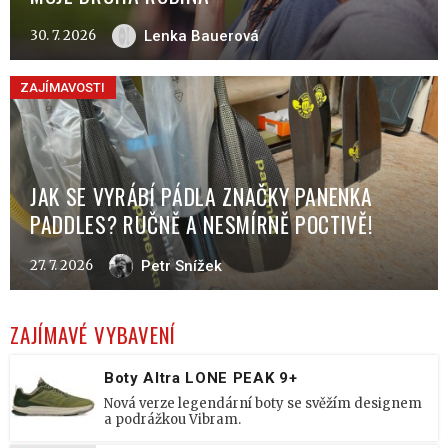
30. 7. 2026
Lenka Bauerová
ZAJÍMAVOSTI
JAK SE VYRÁBÍ PÁDLA ZNAČKY PANENKA
PADDLES? RUČNĚ A NESMÍRNĚ POCTIVĚ!
27. 7. 2026
Petr Snížek
ZAJÍMAVÉ VYBAVENÍ
Boty Altra LONE PEAK 9+
Nová verze legendární boty se svěžím designem
a podrážkou Vibram.