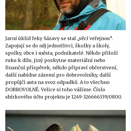
Jarní úklid řeky Sázavy se stal „věcí veřejnou“.
Zapojují se do něj jednotlivci, školky a školy,
spolky, obce i města, podnikatelé. Někdo přiloží
ruku k dílu, jiný poskytne materiální nebo
finanční příspěvek, někdo připraví občerstvení,
další nabídne zázemí pro dobrovolníky, další
propůjčí auta na svoz odpadků. A to všechno
DOBROVOLNĚ. Velice si toho vážíme. Číslo
sbírkového účtu projektu je 1249-326666339/0800.