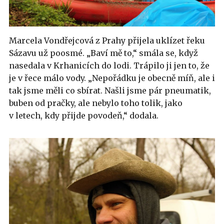
Marcela Vondřejcová z Prahy přijela uklízet řeku
Sázavu už poosmé. „Baví mě to,“ smála se, když
nasedala v Krhanicích do lodi. Trápilo ji jen to, že
je v řece málo vody. „Nepořádku je obecně míň, ale i
tak jsme měli co sbírat. Našli jsme pár pneumatik,
buben od pračky, ale nebylo toho tolik, jako
v letech, kdy přijde povodeň,“ dodala.