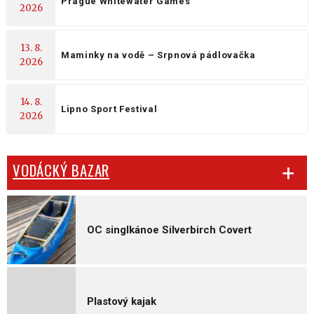
Prague Whitewater Games
2026
13. 8.
Maminky na vodě – Srpnová pádlovačka
2026
14. 8.
Lipno Sport Festival
2026
VODÁCKÝ BAZAR
OC singlkánoe Silverbirch Covert
Plastový kajak