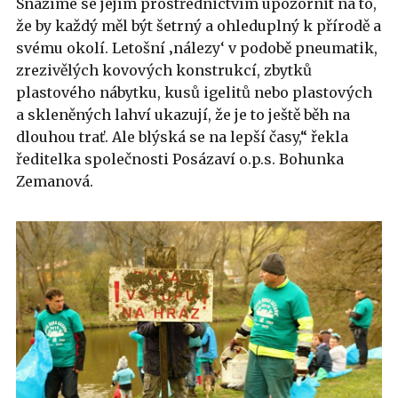
Snažíme se jejím prostřednictvím upozornit na to,
že by každý měl být šetrný a ohleduplný k přírodě a
svému okolí. Letošní ‚nálezy‘ v podobě pneumatik,
zrezivělých kovových konstrukcí, zbytků
plastového nábytku, kusů igelitů nebo plastových
a skleněných lahví ukazují, že je to ještě běh na
dlouhou trať. Ale blýská se na lepší časy,“ řekla
ředitelka společnosti Posázaví o.p.s. Bohunka
Zemanová.