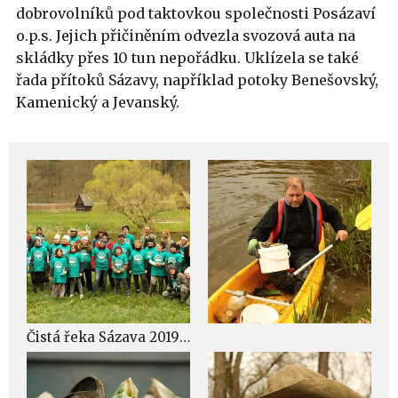
dobrovolníků pod taktovkou společnosti Posázaví
o.p.s. Jejich přičiněním odvezla svozová auta na
skládky přes 10 tun nepořádku. Uklízela se také
řada přítoků Sázavy, například potoky Benešovský,
Kamenický a Jevanský.
Čistá řeka Sázava 2019 – dobrovolníci uklízeli břehy známého toku