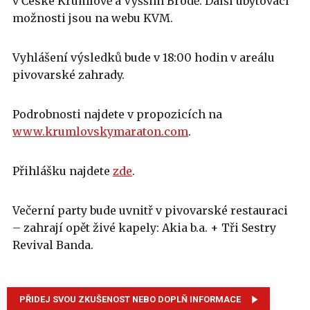
v České Krumlově a Vyšším Brodě. Další ubytovací
možnosti jsou na webu KVM.
Vyhlášení výsledků bude v 18:00 hodin v areálu
pivovarské zahrady.
Podrobnosti najdete v propozicích na
www.krumlovskymaraton.com
.
Přihlášku najdete
zde
.
Večerní party bude uvnitř v pivovarské restauraci
– zahrají opět živé kapely: Akia b.a. + Tři Sestry
Revival Banda.
PŘIDEJ SVOU ZKUŠENOST NEBO DOPLŇ INFORMACE