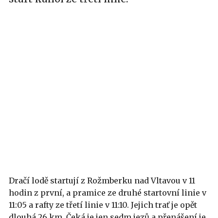
Dračí lodě startují z Rožmberku nad Vltavou v 11
hodin z první, a pramice ze druhé startovní linie v
11:05 a rafty ze třetí linie v 11:10. Jejich trať je opět
dlouhá 26 km. Čeká je jen sedm jezů a přenášení je