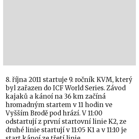
8. října 2011 startuje 9. ročník KVM, který
byl zařazen do ICF World Series. Závod
kajaků a kánoí na 36 km začíná
hromadným startem v 11 hodin ve
Vyšším Brodě pod hrází. V 11:00
odstartují z první startovní linie K2, ze
druhé linie startují v 11:05 K1 a v 11:10 je
start kánoí ze třetí linie.