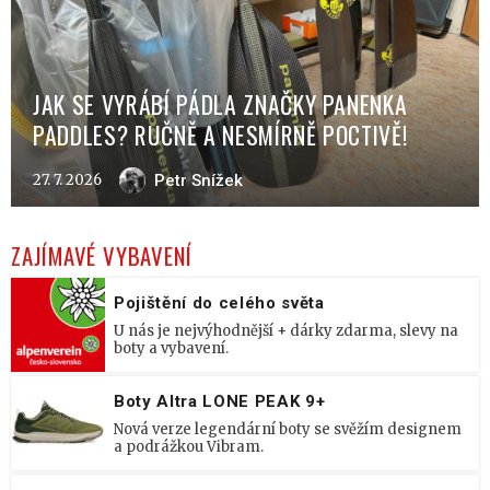
JAK SE VYRÁBÍ PÁDLA ZNAČKY PANENKA
PADDLES? RUČNĚ A NESMÍRNĚ POCTIVĚ!
27. 7. 2026
Petr Snížek
ZAJÍMAVÉ VYBAVENÍ
Pojištění do celého světa
U nás je nejvýhodnější + dárky zdarma, slevy na
boty a vybavení.
Boty Altra LONE PEAK 9+
Nová verze legendární boty se svěžím designem
a podrážkou Vibram.