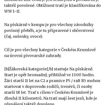
taktéž povolené. Obtížnost tratí je klasifikována do
WW I–II.
Na pískárně v kempu je pro všechny závodníky
povinný přeběh, a je tu připravené i občerstvení
(čaj, sušenky, ovoce).
Cíl je pro všechny kategorie v Českém Krumlově
na úrovni pivovarské zahrady.
[b]Žákovská kategorie[/b] startuje Na pískárně.
Start je opět hromadný, přibližně ve 13:00 hodin.
Žáci starší 11 let na C2 a pramice P5 / raft R5 mohou
startovat v doprovodu rodičů, trenérů, či osoby
starší 18 let. Trať s cílem v Českém Krumlově je
dlouhá 11 kilometrů. Na trati mají šest jezů, kde je
přenášení taktéž dovoleno.