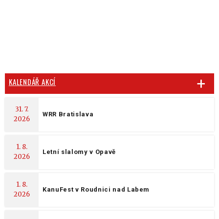
KALENDÁŘ AKCÍ
31. 7.
WRR Bratislava
2026
1. 8.
Letní slalomy v Opavě
2026
1. 8.
KanuFest v Roudnici nad Labem
2026