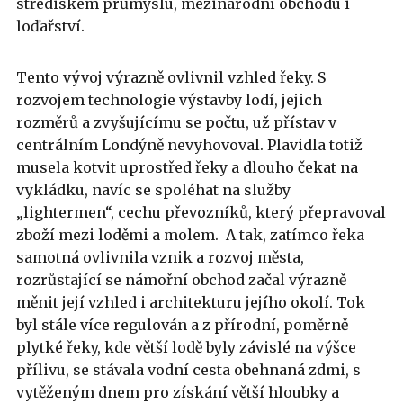
střediskem průmyslu, mezinárodní obchodu i
loďařství.
Tento vývoj výrazně ovlivnil vzhled řeky. S
rozvojem technologie výstavby lodí, jejich
rozměrů a zvyšujícímu se počtu, už přístav v
centrálním Londýně nevyhovoval. Plavidla totiž
musela kotvit uprostřed řeky a dlouho čekat na
vykládku, navíc se spoléhat na služby
„lightermen“, cechu převozníků, který přepravoval
zboží mezi loděmi a molem. A tak, zatímco řeka
samotná ovlivnila vznik a rozvoj města,
rozrůstající se námořní obchod začal výrazně
měnit její vzhled i architekturu jejího okolí. Tok
byl stále více regulován a z přírodní, poměrně
plytké řeky, kde větší lodě byly závislé na výšce
přílivu, se stávala vodní cesta obehnaná zdmi, s
vytěženým dnem pro získání větší hloubky a