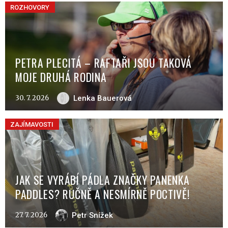
ROZHOVORY
PETRA PLECITÁ – RAFTAŘI JSOU TAKOVÁ
MOJE DRUHÁ RODINA
30. 7. 2026
Lenka Bauerová
ZAJÍMAVOSTI
JAK SE VYRÁBÍ PÁDLA ZNAČKY PANENKA
PADDLES? RUČNĚ A NESMÍRNĚ POCTIVĚ!
27. 7. 2026
Petr Snížek