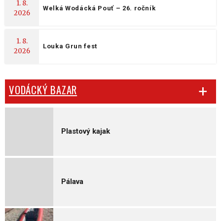
1. 8.
Welká Wodácká Pouť – 26. ročník
2026
1. 8.
Louka Grun fest
2026
VODÁCKÝ BAZAR
Plastový kajak
Pálava