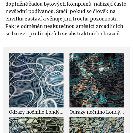
doplněné řadou bytových komplexů, nabízejí často
nevšední podívanou. Stačí, pokud se člověk na
chvilku zastaví a věnuje jim trochu pozornosti.
Pak je odměněn neskutečnou směsicí zrcadlících
se barev i prolínajících se abstraktních obrazců.
Odrazy nočního Londýna.
Odrazy nočního Londýna.