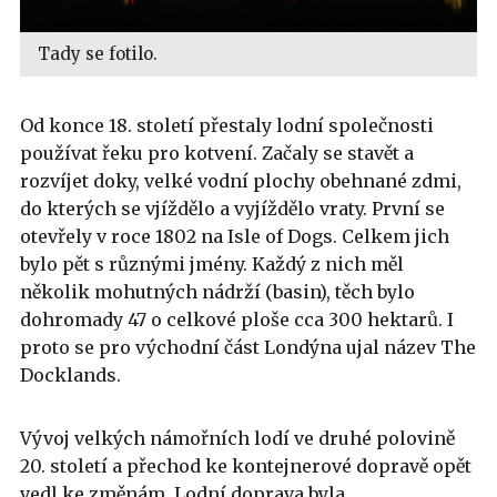
Tady se fotilo.
Od konce 18. století přestaly lodní společnosti
používat řeku pro kotvení. Začaly se stavět a
rozvíjet doky, velké vodní plochy obehnané zdmi,
do kterých se vjíždělo a vyjíždělo vraty. První se
otevřely v roce 1802 na Isle of Dogs. Celkem jich
bylo pět s různými jmény. Každý z nich měl
několik mohutných nádrží (basin), těch bylo
dohromady 47 o celkové ploše cca 300 hektarů. I
proto se pro východní část Londýna ujal název The
Docklands.
Vývoj velkých námořních lodí ve druhé polovině
20. století a přechod ke kontejnerové dopravě opět
vedl ke změnám. Lodní doprava byla