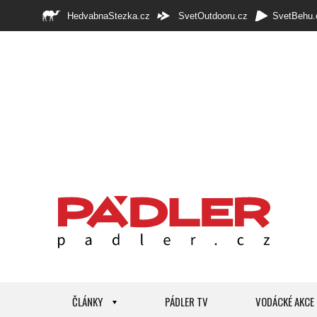
HedvabnaStezka.cz
SvetOutdooru.cz
SvetBehu.
ČLÁNKY
PÁDLER TV
VODÁCKÉ AKCE