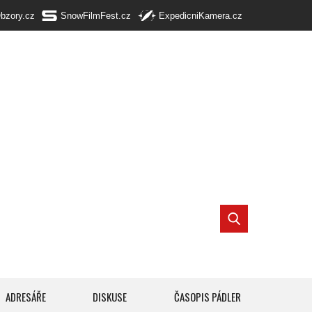
Obzory.cz
SnowFilmFest.cz
ExpedicniKamera.cz
ADRESÁŘE
DISKUSE
ČASOPIS PÁDLER