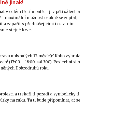
lně jinak!
 v celém třetím patře, tj. v pěti sálech a
měli maximální možnost osobně se zeptat,
it a zapařit s přednášejícími i ostatními
sme stejné krve.
ravu uplynulých 12 měsíců? Koho vybrala
h! (17:00 – 18:00, sál 300). Poslechni si o
ceněných Dobrodruhů roku.
olezci a trekaři ti poradí a symbolicky ti
rky na ruku. Ta ti bude připomínat, ať se