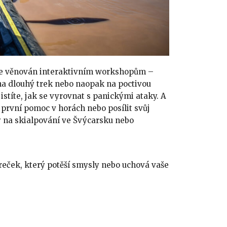
 je věnován interaktivním workshopům –
t na dlouhý trek nebo naopak na poctivou
jistíte, jak se vyrovnat s panickými ataky. A
první pomoc v horách nebo posílit svůj
y na skialpování ve Švýcarsku nebo
eček, který potěší smysly nebo uchová vaše