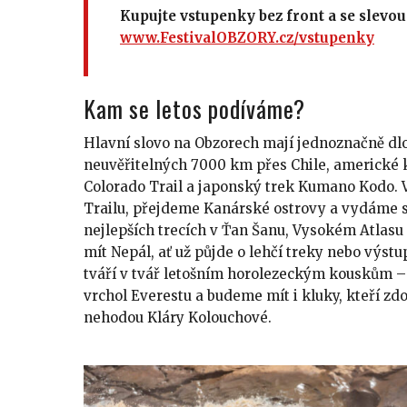
Kupujte vstupenky bez front a se slevou
www.FestivalOBZORY.cz/vstupenky
Kam se letos podíváme?
Hlavní slovo na Obzorech mají jednoznačně dl
neuvěřitelných 7000 km přes Chile, americké 
Colorado Trail a japonský trek Kumano Kodo. 
Trailu, přejdeme Kanárské ostrovy a vydáme s
nejlepších trecích v Ťan Šanu, Vysokém Atlas
mít Nepál, ať už půjde o lehčí treky nebo výstu
tváří v tvář letošním horolezeckým kouskům – 
vrchol Everestu a budeme mít i kluky, kteří zd
nehodou Kláry Kolouchové.