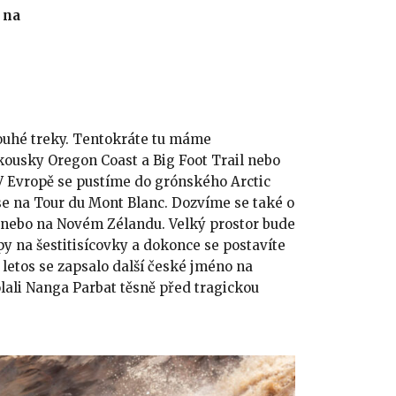
 na
ouhé treky. Tentokráte tu máme
kousky Oregon Coast a Big Foot Trail nebo
V Evropě se pustíme do grónského Arctic
e na Tour du Mont Blanc. Dozvíme se také o
u nebo na Novém Zélandu. Velký prostor bude
py na šestitisícovky a dokonce se postavíte
letos se zapsalo další české jméno na
olali Nanga Parbat těsně před tragickou