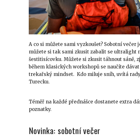
A co si můžete sami vyzkoušet? Sobotní večer
můžete si tak sami zkusit zabalit se ultraligh
šestitisícovku. Můžete si zkusit táhnout sáně, z
během klasických workshopů se naučíte dávat 
trekařský mindset. Kdo miluje sníh, uvítá rad
Turecku.
Téměř na každé přednášce dostanete extra dár
poznatky.
Novinka: sobotní večer