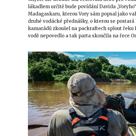
lákadlem určitě bude povídání Davida „Voryho
Madagaskaru, kterou Vory sám popsal jako valí
druhé vodácké přednášky, o kterou se postará P
kamarádů zkoušel na packraftech splout řeku Dy
vodě nepovedlo a tak parta skončila na řece