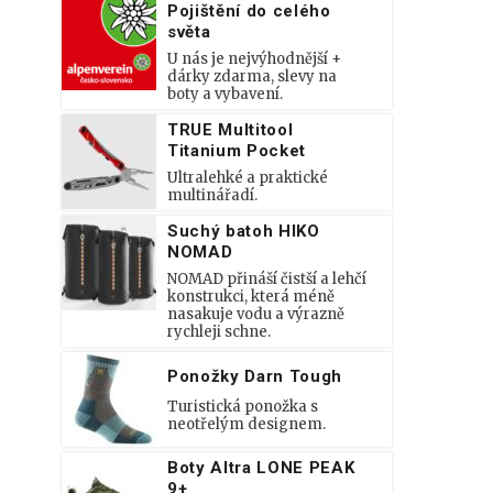
Pojištění do celého
světa
U nás je nejvýhodnější +
dárky zdarma, slevy na
boty a vybavení.
TRUE Multitool
Titanium Pocket
Ultralehké a praktické
multinářadí.
Suchý batoh HIKO
NOMAD
NOMAD přináší čistší a lehčí
konstrukci, která méně
nasakuje vodu a výrazně
rychleji schne.
Ponožky Darn Tough
Turistická ponožka s
neotřelým designem.
Boty Altra LONE PEAK
9+