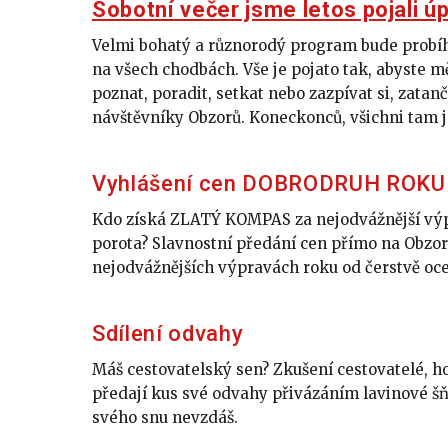
Sobotní večer jsme letos pojali úp
Velmi bohatý a různorodý program bude probíhat
na všech chodbách. Vše je pojato tak, abyste 
poznat, poradit, setkat nebo zazpívat si, zatanč
návštěvníky Obzorů. Koneckonců, všichni tam j
Vyhlášení cen DOBRODRUH ROKU
Kdo získá ZLATÝ KOMPAS za nejodvážnější výp
porota? Slavnostní předání cen přímo na Obzorec
nejodvážnějších výpravách roku od čerstvě o
Sdílení odvahy
Máš cestovatelský sen? Zkušení cestovatelé, hor
předají kus své odvahy přivázáním lavinové šňů
svého snu nevzdáš.