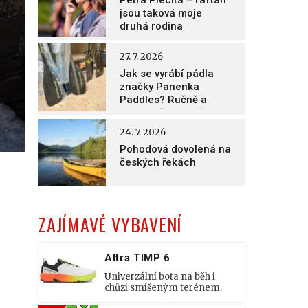
Petra Plecitá – raftaři
jsou taková moje
druhá rodina
27. 7. 2026
Jak se vyrábí pádla
značky Panenka
Paddles? Ručně a
nesmírně poctivě!
24. 7. 2026
Pohodová dovolená na
českých řekách
ZAJÍMAVÉ VYBAVENÍ
Altra TIMP 6
Univerzální bota na běh i
chůzi smíšeným terénem.