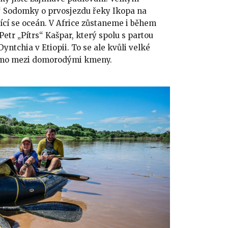
“ Sodomky o prvosjezdu řeky Ikopa na
cí se oceán. V Africe zůstaneme i během
etr „Pítrs“ Kašpar, který spolu s partou
ntchia v Etiopii. To se ale kvůli velké
 Omo mezi domorodými kmeny.