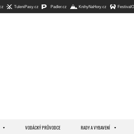
cz
TuleniPasy.cz
Padler.cz
KnihyNaHory.cz
Festival
VODÁCKÝ PRŮVODCE
RADY A VYBAVENÍ