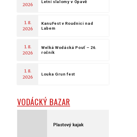
Letní slalomy v Opavě
2026
1. 8.
KanuFest v Roudnici nad
Labem
2026
1. 8.
Welká Wodácká Pouť – 26.
ročník
2026
1. 8.
Louka Grun fest
2026
VODÁCKÝ BAZAR
Plastový kajak