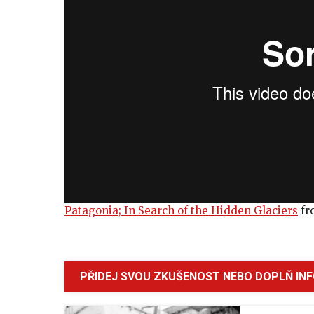
Patagonia; In Search of the Hidden Glaciers
fr
PŘIDEJ SVOU ZKUŠENOST NEBO DOPLŇ IN