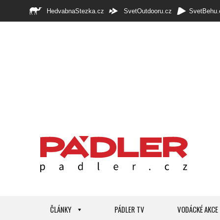
HedvabnaStezka.cz
SvetOutdooru.cz
SvetBehu.
ČLÁNKY
PÁDLER TV
VODÁCKÉ AKCE