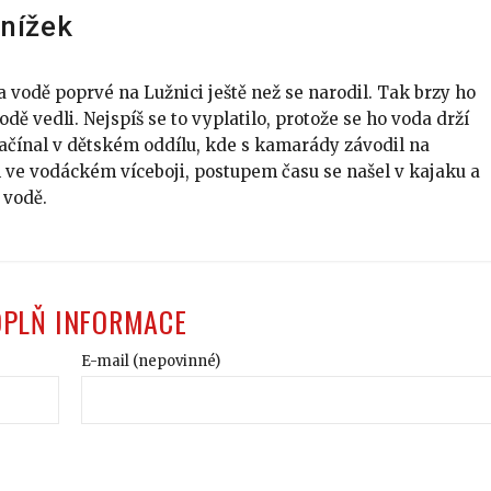
Snížek
a vodě poprvé na Lužnici ještě než se narodil. Tak brzy ho
odě vedli. Nejspíš se to vyplatilo, protože se ho voda drží
ačínal v dětském oddílu, kde s kamarády závodil na
 ve vodáckém víceboji, postupem času se našel v kajaku a
 vodě.
OPLŇ INFORMACE
E-mail (nepovinné)