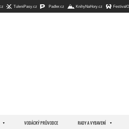
cz
TuleniPasy.cz
Padler.cz
KnihyNaHory.cz
Festival
VODÁCKÝ PRŮVODCE
RADY A VYBAVENÍ