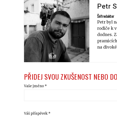
Petr 
Šéfredaktor
Petr byl n
rodiče k v
dodnes. Z
pramicích
na divoké
PŘIDEJ SVOU ZKUŠENOST NEBO D
Vaše jméno *
Váš příspěvek *