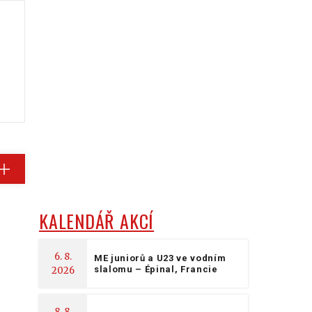
KALENDÁŘ AKCÍ
6. 8.
ME juniorů a U23 ve vodním
slalomu – Épinal, Francie
2026
8. 8.