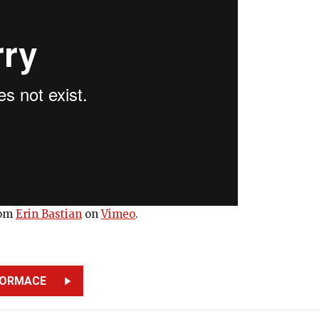
om
Erin Bastian
on
Vimeo
.
FORMACE