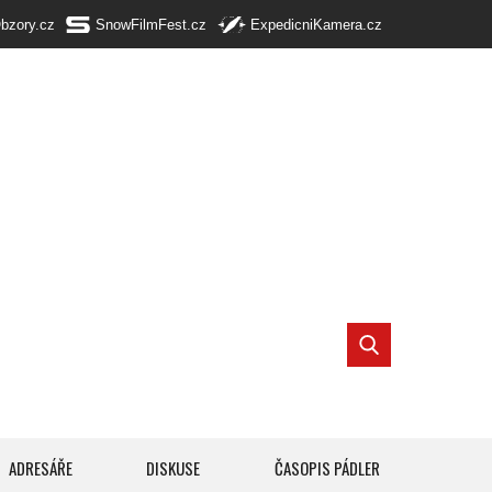
Obzory.cz
SnowFilmFest.cz
ExpedicniKamera.cz
ADRESÁŘE
DISKUSE
ČASOPIS PÁDLER