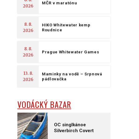
MČR v maratónu
2026
8. 8.
HIKO Whitewater kemp
Roudnice
2026
8. 8.
Prague Whitewater Games
2026
13. 8.
Maminky na vodě – Srpnová
pádlovačka
2026
VODÁCKÝ BAZAR
OC singlkánoe
Silverbirch Covert