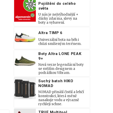
Pojištění do celého
světa
U nás je nejvýhodnější +
dárky zdarma, slevy na
boty a vybavení.
Altra TIMP 6
Univerzální bota na běh i
chůzi smíšeným terénem.
Boty Altra LONE PEAK
9+
Nová verze legendární boty
se svěžím designem a
podrážkou Vibram.
Suchý batoh HIKO
NOMAD
NOMAD přináší čistší a lehčí
konstrukci, která méně
nasakuje vodu a výrazně
rychleji schne.
TRUE Multitool