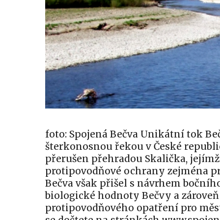
foto: Spojená Bečva Unikátní tok Beč
šterkonosnou řekou v České republi
přerušen přehradou Skalička, jejímž
protipovodňové ochrany zejména pr
Bečva však přišel s návrhem bočního
biologické hodnoty Bečvy a zároveň z
protipovodňového opatření pro měst