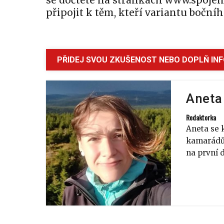
se dočtete na stránkách www.spojen
připojit k těm, kteří variantu boční
PŘIDEJ SVOU ZKUŠENOST NEBO DOPLŇ IN
Aneta
Redaktorka
Aneta se 
kamarádů 
na první 