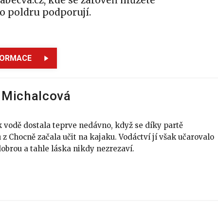
abecva.cz, kde se zároveň můžete
ho poldru podporují.
FORMACE
 Michalcová
k vodě dostala teprve nedávno, když se díky partě
z Chocně začala učit na kajaku. Vodáctví jí však učarovalo
dobrou a tahle láska nikdy nezrezaví.