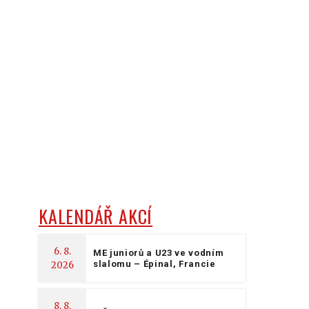
KALENDÁŘ AKCÍ
6. 8.
ME juniorů a U23 ve vodním
slalomu – Épinal, Francie
2026
8. 8.