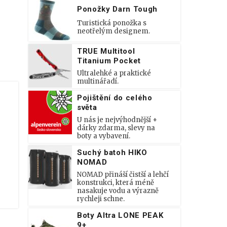
Ponožky Darn Tough
Turistická ponožka s
neotřelým designem.
TRUE Multitool
Titanium Pocket
Ultralehké a praktické
multinářadí.
Pojištění do celého
světa
U nás je nejvýhodnější +
dárky zdarma, slevy na
boty a vybavení.
Suchý batoh HIKO
NOMAD
NOMAD přináší čistší a lehčí
konstrukci, která méně
nasakuje vodu a výrazně
rychleji schne.
Boty Altra LONE PEAK
9+