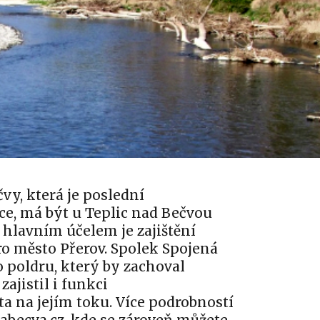
vy, která je poslední
ce, má být u Teplic nad Bečvou
 hlavním účelem je zajištění
o město Přerov. Spolek Spojená
 poldru, který by zachoval
ajistil i funkci
a na jejím toku. Více podrobností