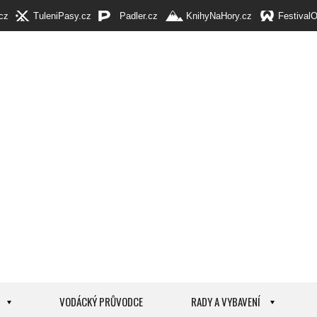
cz
TuleniPasy.cz
Padler.cz
KnihyNaHory.cz
Festival
VODÁCKÝ PRŮVODCE
RADY A VYBAVENÍ