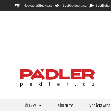
HedvabnaStezka.cz
SvetOutdooru.cz
SvetBehu.
ČLÁNKY
PÁDLER TV
VODÁCKÉ AKCE