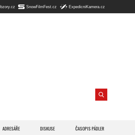
Obzory.cz
SnowFilmFest.cz
ExpedicniKamera.cz
ADRESÁŘE
DISKUSE
ČASOPIS PÁDLER