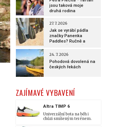
Petra Plecitá – raftaři
jsou taková moje
druhá rodina
27. 7. 2026
Jak se vyrábí pádla
značky Panenka
Paddles? Ručně a
nesmírně poctivě!
24. 7. 2026
Pohodová dovolená na
českých řekách
ZAJÍMAVÉ VYBAVENÍ
Altra TIMP 6
Univerzální bota na běh i
chůzi smíšeným terénem.