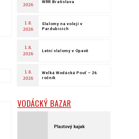
WRR Bratislava
2026
1. 8.
Slalomy na voleji v
Pardubicích
2026
1. 8.
Letní slalomy v Opavě
2026
1. 8.
Welká Wodácká Pouť – 26.
ročník
2026
VODÁCKÝ BAZAR
Plastový kajak