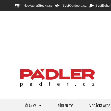
HedvabnaStezka.cz
SvetOutdooru.cz
SvetBehu.
ČLÁNKY
PÁDLER TV
VODÁCKÉ AKCE