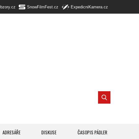
Obzory.cz
SnowFilmFest.cz
ExpedicniKamera.cz
ADRESÁŘE
DISKUSE
ČASOPIS PÁDLER