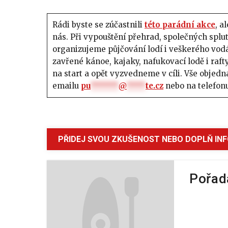
Rádi byste se zúčastnili
této parádní akce
, a
nás. Při vypouštění přehrad, společných spl
organizujeme půjčování lodí i veškerého vod
zavřené kánoe, kajaky, nafukovací lodě i raf
na start a opět vyzvedneme v cíli. Vše objed
emailu
pu
******
@
****
te.cz
nebo na telefon
PŘIDEJ SVOU ZKUŠENOST NEBO DOPLŇ IN
Pořad