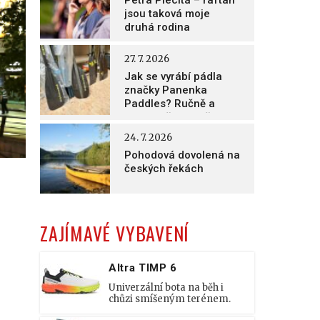
Petra Plecitá – raftaři
jsou taková moje
druhá rodina
27. 7. 2026
Jak se vyrábí pádla
značky Panenka
Paddles? Ručně a
nesmírně poctivě!
24. 7. 2026
Pohodová dovolená na
českých řekách
ZAJÍMAVÉ VYBAVENÍ
Altra TIMP 6
Univerzální bota na běh i
chůzi smíšeným terénem.