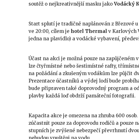
soutěž o nejkreativnější masku jako
Vodácký K
Start splutí je tradičně naplánován z Březové 
ve 20:00, cílem je
hotel Thermal
v Karlových V
jedna na plavidlo) a vodácké vybavení, předevš
Účast na akci je možná pouze na zapůjčeném 
lze čtyřmístné nebo šestimístné rafty, třímíst
na požádání a zkušeným vodákům lze půjčit d
Prezentace účastníků a výdej lodí bude probíh
bude připraven také doprovodný program a od
plavby každá loď obdrží památeční fotografii.
Kapacita akce je omezena na zhruba 600 osob.
zúčastnit pouze za doprovodu rodičů a pouze na 
stupních je zvýšené nebezpečí převrhnutí dvou
nebudou vpuštěni na vodu.