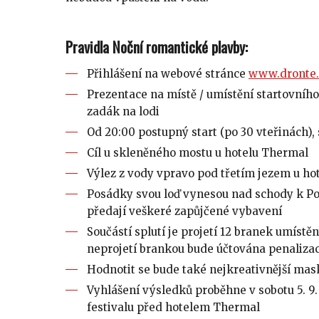
Pravidla Noční romantické plavby:
Přihlášení na webové stránce
www.dronte.
Prezentace na místě / umístění startovního
zadák na lodi
Od 20:00 postupný start (po 30 vteřinách), 
Cíl u skleněného mostu u hotelu Thermal
Výlez z vody vpravo pod třetím jezem u ho
Posádky svou loď vynesou nad schody k Poš
předají veškeré zapůjčené vybavení
Součástí splutí je projetí 12 branek umíst
neprojetí brankou bude účtována penaliza
Hodnotit se bude také nejkreativnější mas
Vyhlášení výsledků proběhne v sobotu 5. 9.
festivalu před hotelem Thermal