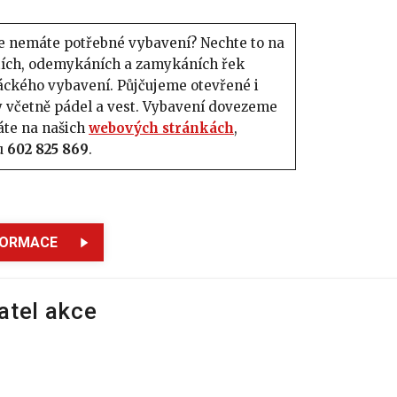
le nemáte potřebné vybavení? Nechte to na
utích, odemykáních a zamykáních řek
áckého vybavení. Půjčujeme otevřené i
ty včetně pádel a vest. Vybavení dovezeme
náte na našich
webových stránkách
,
u
602 825 869
.
FORMACE
atel akce