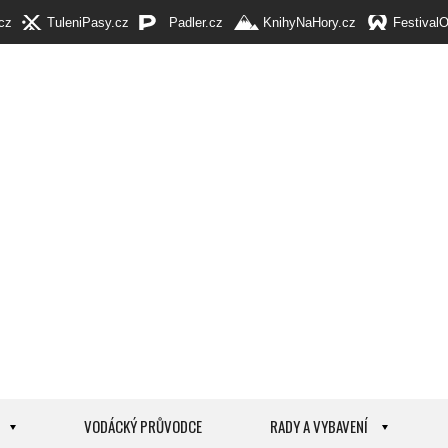
cz
TuleniPasy.cz
Padler.cz
KnihyNaHory.cz
Festival
VODÁCKÝ PRŮVODCE
RADY A VYBAVENÍ