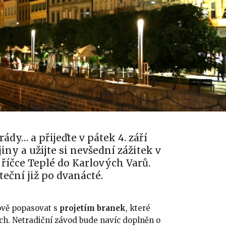
ády… a přijeďte v pátek 4. září
ny a užijte si nevšední zážitek v
říčce Teplé do Karlových Varů.
eční již po dvanácté.
ově popasovat s
projetím branek
, které
ch. Netradiční závod bude navíc doplněn o