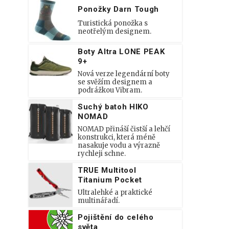
Ponožky Darn Tough
Turistická ponožka s
neotřelým designem.
Boty Altra LONE PEAK
9+
Nová verze legendární boty
se svěžím designem a
podrážkou Vibram.
Suchý batoh HIKO
NOMAD
NOMAD přináší čistší a lehčí
konstrukci, která méně
nasakuje vodu a výrazně
rychleji schne.
TRUE Multitool
Titanium Pocket
Ultralehké a praktické
multinářadí.
Pojištění do celého
světa