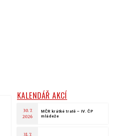
KALENDÁŘ AKCÍ
30. 7.
MČR krátké tratě – IV. ČP
mládeže
2026
31. 7.