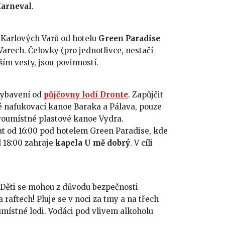
arneval
.
u Karlových Varů od hotelu
Green Paradise
arech. Čelovky (pro jednotlivce, nestačí
ím vesty, jsou povinností.
vybavení od
půjčovny lodí Dronte
. Zapůjčit
né nafukovací kanoe Baraka a Pálava, pouze
voumístné plastové kanoe Vydra.
at od 16:00 pod hotelem Green Paradise, kde
 18:00 zahraje
kapela U mě dobrý
. V cíli
 Děti se mohou z důvodu bezpečnosti
raftech! Pluje se v noci za tmy a na třech
místné lodi. Vodáci pod vlivem alkoholu