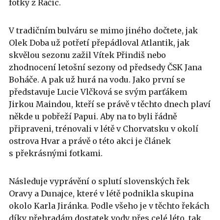
fotky z Račic.
V tradičním bulváru se mimo jiného dočtete, jak
Olek Doba už potřetí přepádloval Atlantik, jak
skvělou sezonu zažil Vítek Přindiš nebo
zhodnocení letošní sezony od předsedy ČSK Jana
Boháče. A pak už hurá na vodu. Jako první se
představuje Lucie Vlčková se svým parťákem
Jirkou Maindou, kteří se právě v těchto dnech plaví
někde u pobřeží Papui. Aby na to byli řádně
připraveni, trénovali v létě v Chorvatsku v okolí
ostrova Hvar a právě o této akci je článek
s překrásnými fotkami.
Následuje vyprávění o splutí slovenských řek
Oravy a Dunajce, které v létě podnikla skupina
okolo Karla Jiránka. Podle všeho je v těchto řekách
díky přehradám dostatek vody přes celé léto, tak