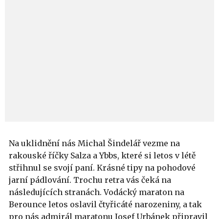
Na uklidnění nás Michal Šindelář vezme na
rakouské říčky Salza a Ybbs, které si letos v létě
střihnul se svojí paní. Krásné tipy na pohodové
jarní pádlování. Trochu retra vás čeká na
následujících stranách. Vodácký maraton na
Berounce letos oslavil čtyřicáté narozeniny, a tak
pro nás admirál maratonu Josef Urbánek připravil