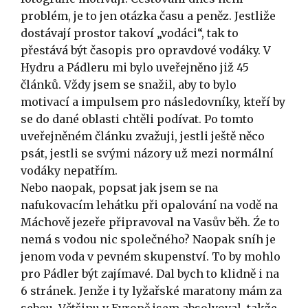
problém, je to jen otázka času a peněz. Jestliže
dostávají prostor takoví „vodáci“, tak to
přestává být časopis pro opravdové vodáky. V
Hydru a Pádleru mi bylo uveřejněno již 45
článků. Vždy jsem se snažil, aby to bylo
motivací a impulsem pro následovníky, kteří by
se do dané oblasti chtěli podívat. Po tomto
uveřejněném článku zvažuji, jestli ještě něco
psát, jestli se svými názory už mezi normální
vodáky nepatřím.
Nebo naopak, popsat jak jsem se na
nafukovacím lehátku při opalování na vodě na
Máchově jezeře připravoval na Vasův běh. Źe to
nemá s vodou nic společného? Naopak sníh je
jenom voda v pevném skupenství. To by mohlo
pro Pádler být zajímavé. Dal bych to klidně i na
6 stránek. Jenže i ty lyžařské maratony mám za