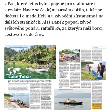
v Pau, které letos bylo spojené pro slalomáře i
sjezdaře. Navíc se českým barvám dařilo, takže se
dočtete i o medailích. A u závodění zůstaneme i na
dalších stránkách. Aleš Daněk popsal závod
světového poháru raftařů R4, za kterým naši borci
cestovali až do Číny.