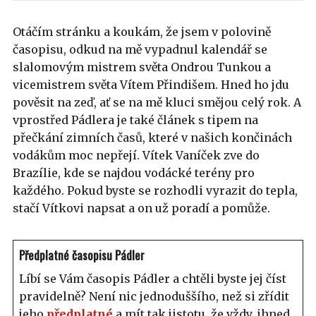
Otáčím stránku a koukám, že jsem v polovině
časopisu, odkud na mě vypadnul kalendář se
slalomovým mistrem světa Ondrou Tunkou a
vicemistrem světa Vítem Přindišem. Hned ho jdu
pověsit na zeď, ať se na mě kluci smějou celý rok. A
vprostřed Pádlera je také článek s tipem na
přečkání zimních časů, které v našich končinách
vodákům moc nepřejí. Vítek Vaníček zve do
Brazílie, kde se najdou vodácké terény pro
každého. Pokud byste se rozhodli vyrazit do tepla,
stačí Vítkovi napsat a on už poradí a pomůže.
Předplatné časopisu Pádler
Líbí se Vám časopis Pádler a chtěli byste jej číst
pravidelně? Není nic jednoduššího, než si zřídit
jeho
předplatné
a mít tak jistotu, že vždy, ihned