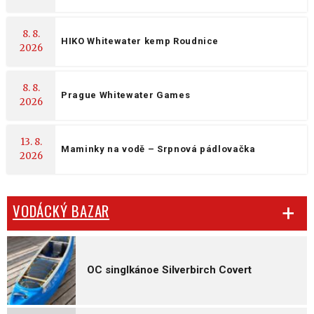
8. 8.
HIKO Whitewater kemp Roudnice
2026
8. 8.
Prague Whitewater Games
2026
13. 8.
Maminky na vodě – Srpnová pádlovačka
2026
VODÁCKÝ BAZAR
OC singlkánoe Silverbirch Covert