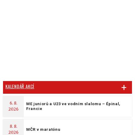
KALENDÁŘ AKCÍ
6. 8.
ME juniorů a U23 ve vodním slalomu – Épinal,
Francie
2026
8. 8.
MČR v maratónu
2026