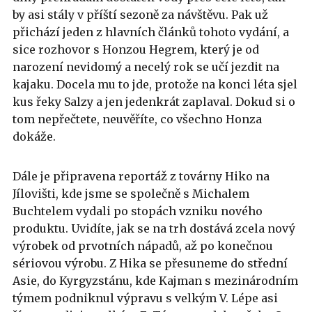
by asi stály v příští sezoně za návštěvu. Pak už
přichází jeden z hlavních článků tohoto vydání, a
sice rozhovor s Honzou Hegrem, který je od
narození nevidomý a necelý rok se učí jezdit na
kajaku. Docela mu to jde, protože na konci léta sjel
kus řeky Salzy a jen jedenkrát zaplaval. Dokud si o
tom nepřečtete, neuvěříte, co všechno Honza
dokáže.
Dále je připravena reportáž z továrny Hiko na
Jílovišti, kde jsme se společně s Michalem
Buchtelem vydali po stopách vzniku nového
produktu. Uvidíte, jak se na trh dostává zcela nový
výrobek od prvotních nápadů, až po konečnou
sériovou výrobu. Z Hika se přesuneme do střední
Asie, do Kyrgyzstánu, kde Kajman s mezinárodním
týmem podniknul výpravu s velkým V. Lépe asi