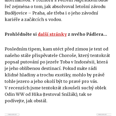
řeč zejména o tom, jak absolvoval letošní závodu
Budějovice – Praha, ale třeba i o jeho závodní
kariéře a začátcích s vodou.
Prohlédněte si
další stránky
z nvého Pádlera…
Posledním tipem, kam utéct před zimou je text od
našeho stále přispěvatele Choroše, který tentokrát
popsal putování po jezeře Toba v Indonésii, která
je jeho oblíbenou destinací. Pokud máte rádi
klidné hladiny a trochu exotiky, mohlo by právě
tohle jezero a jeho okolí být to pravé pro vás.
V recenzích jsme tentokrát zkoušeli suchý oblek
Odin WW od Hika (testoval Snížák), tak se
podívejte, jak obstál.