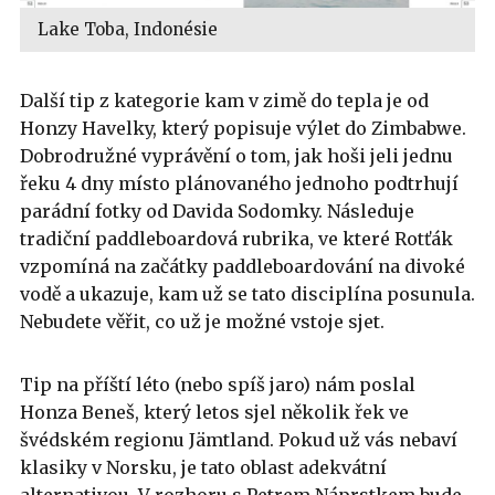
Lake Toba, Indonésie
Další tip z kategorie kam v zimě do tepla je od
Honzy Havelky, který popisuje výlet do Zimbabwe.
Dobrodružné vyprávění o tom, jak hoši jeli jednu
řeku 4 dny místo plánovaného jednoho podtrhují
parádní fotky od Davida Sodomky. Následuje
tradiční paddleboardová rubrika, ve které Rotťák
vzpomíná na začátky paddleboardování na divoké
vodě a ukazuje, kam už se tato disciplína posunula.
Nebudete věřit, co už je možné vstoje sjet.
Tip na příští léto (nebo spíš jaro) nám poslal
Honza Beneš, který letos sjel několik řek ve
švédském regionu Jämtland. Pokud už vás nebaví
klasiky v Norsku, je tato oblast adekvátní
alternativou. V rozhoru s Petrem Náprstkem bude