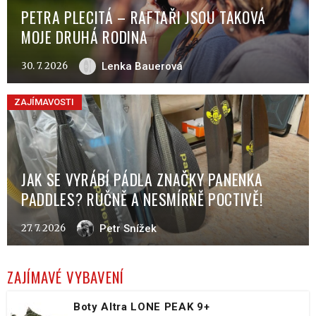
PETRA PLECITÁ – RAFTAŘI JSOU TAKOVÁ
MOJE DRUHÁ RODINA
30. 7. 2026
Lenka Bauerová
ZAJÍMAVOSTI
JAK SE VYRÁBÍ PÁDLA ZNAČKY PANENKA
PADDLES? RUČNĚ A NESMÍRNĚ POCTIVĚ!
27. 7. 2026
Petr Snížek
ZAJÍMAVÉ VYBAVENÍ
Boty Altra LONE PEAK 9+