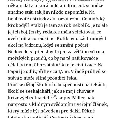
někam dál a o korál udělali díru, což se může
snadno stát, tak jim nikdo nepomůže. Na
houbovité ostrůvky ani nevylezou. Co mořský
krokodýl? Ataků je tam za rok několik. Je to ale
jejich boj. Jen by redakce měla selektovat, co
uveřejnit a co radši ne. Kolik bylo záchranných
akcí na Jadranu, když se změní počasí.
Nedovedu si představit i jen za většího větru a
mořských proudů, co by na té nafukovačce
dělali v tom Chorvatsku? A to je civilizace. Na
Papui je odliv,příliv cca 1,5 m. V řadě průlivů se
stává z moře silně proudící řeka.
Proč se dělají školení o bezpečnosti na řekách,
školí se seekajakáři, jak se mají chovat v
krizových situacích? Časopis Pádler pak
naprosto s klidným svědomím uveřejní článek,
který může být návodem pro další. Pěkné
fotografie motivují. Cestování dnes není