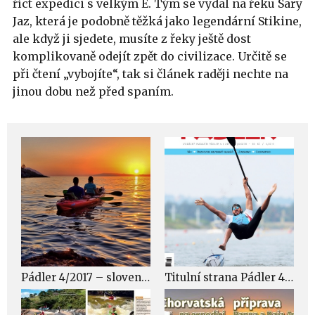
říct expedici s velkým E. Tým se vydal na řeku Sary
Jaz, která je podobně těžká jako legendární Stikine,
ale když ji sjedete, musíte z řeky ještě dost
komplikovaně odejít zpět do civilizace. Určitě se
při čtení „vybojíte“, tak si článek raději nechte na
jinou dobu než před spaním.
Pádler 4/2017 – slovenské řeky Orava, Dunajec a Váh, rozhovor s nevidomým kajakářem, extrémní expedice Sary Jaz v Kyrgyzstánu a mnoho dalšího
Titulní strana Pádler 4/2017