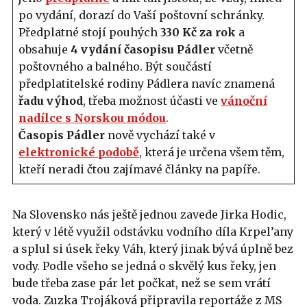
po vydání, dorazí do Vaší poštovní schránky.
Předplatné stojí pouhých
330 Kč za rok
a
obsahuje
4 vydání časopisu Pádler
včetně
poštovného a balného. Být součástí
předplatitelské rodiny Pádlera navíc znamená
řadu výhod
, třeba možnost účasti ve
vánoční
nadílce s Norskou módou
.
Časopis Pádler
nově vychází také v
elektronické podobě
, která je určena všem těm,
kteří neradi čtou zajímavé články na papíře.
Na Slovensko nás ještě jednou zavede Jirka Hodic,
který v létě využil odstávku vodního díla Krpel’any
a splul si úsek řeky Váh, který jinak bývá úplně bez
vody. Podle všeho se jedná o skvělý kus řeky, jen
bude třeba zase pár let počkat, než se sem vrátí
voda. Zuzka Trojáková připravila reportáže z MS