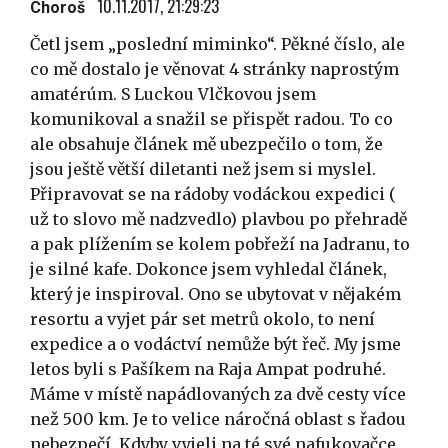
10.11.2017, 21:29:23
Choroš
Četl jsem „poslední miminko“. Pěkné číslo, ale
co mě dostalo je věnovat 4 stránky naprostým
amatérúm. S Luckou Vlčkovou jsem
komunikoval a snažil se přispět radou. To co
ale obsahuje článek mě ubezpečilo o tom, že
jsou ještě větší diletanti než jsem si myslel.
Připravovat se na rádoby vodáckou expedici (
už to slovo mě nadzvedlo) plavbou po přehradě
a pak plížením se kolem pobřeží na Jadranu, to
je silné kafe. Dokonce jsem vyhledal článek,
který je inspiroval. Ono se ubytovat v nějakém
resortu a vyjet pár set metrů okolo, to není
expedice a o vodáctví nemůže být řeč. My jsme
letos byli s Pašíkem na Raja Ampat podruhé.
Máme v místě napádlovaných za dvě cesty více
než 500 km. Je to velice náročná oblast s řadou
nebezpečí. Kdyby vyjeli na té své nafukovačce